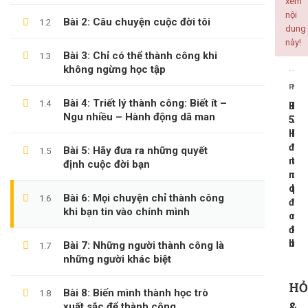
xem
nội
Bài 2: Câu chuyện cuộc đời tôi
1.2
ALL COURSES
dung
này!
Bài 3: Chỉ có thể thành công khi
1.3
BACKEND
không ngừng học tập
CÔNG NGHỆ THÔNG TIN
PREV
NEX
KINH DOANH
Bài 4: Triết lý thành công: Biết ít –
1.4
Bài
Bài
Ngu nhiều – Hành động dã man
KỸ NĂNG MỀM
5:
7:
Hãy
Nh
PHÁT TRIỂN BẢN THÂN
đưa
ngư
Bài 5: Hãy đưa ra những quyết
1.5
ra
thà
định cuộc đời bạn
nhữ
cô
quy
là
LATEST COURSES
Bài 6: Mọi chuyện chỉ thành công
1.6
địn
nh
khi bạn tin vào chính mình
cuộ
ngư
Thần Số Học – Sinh Trắc Vân Tay
đời
khá
bạn
biệ
Bài 7: Những người thành công là
1.7
500,000 ₫
99,000 ₫
những người khác biệt
Tổng Quan Về Khởi Nghiệp
HỎ
Bài 8: Biến mình thành học trò
1.8
600,000 ₫
199,000 ₫
&
xuất sắc để thành công