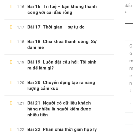
dấu
Bài 16: Trí tuệ – bạn không thành
1.16
công với cái đầu rỗng
*
Bài 17: Thời gian – sự tự do
1.17
Bài 18: Chìa khoá thành công: Sự
1.18
đam mê
Bài 19: Luôn đặt câu hỏi: Tôi sinh
1.19
ra để làm gì?
Bài 20: Chuyển động tạo ra năng
1.20
(0)347658345
lượng cảm xúc
duymillionaires
@gmail.com
Bài 21: Người có dữ liệu khách
1.21
hàng nhiều là người kiếm được
nhiều tiền
Bài 22: Phân chia thời gian hợp lý
1.22