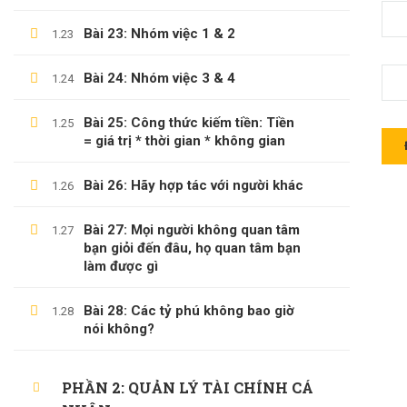
Bài 23: Nhóm việc 1 & 2
1.23
Bài 24: Nhóm việc 3 & 4
1.24
LÊ TRỌNG DUY
Bài 25: Công thức kiếm tiền: Tiền
1.25
Giới Thiệu Về Website Học Online
= giá trị * thời gian * không gian
Blog
Bài 26: Hãy hợp tác với người khác
1.26
Liên Hệ
Bài 27: Mọi người không quan tâm
1.27
Hợp Tác Giảng Dạy
bạn giỏi đến đâu, họ quan tâm bạn
làm được gì
Bài 28: Các tỷ phú không bao giờ
1.28
THÔNG TIN HỖ TRỢ
nói không?
Các Khóa Học
PHẦN 2: QUẢN LÝ TÀI CHÍNH CÁ
Câu Hỏi Thường Gặp