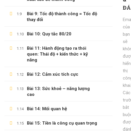
ĐÁ
KỸ NĂNG KỶ LUẬT BẢN THÂN
Bài 9: Tốc độ thành công = Tốc độ
1.9
600,000 ₫
99,000 ₫
thay đổi
Emai
của
Bài 10: Quy tắc 80/20
bạn
1.10
sẽ
Bài 11: Hành động tạo ra thói
1.11
khô
quen: Thái độ + kiến thức + kỹ
đượ
năng
hiển
thị
Bài 12: Cảm xúc tích cực
1.12
côn
khai
Bài 13: Sức khoẻ – năng lượng
1.13
Các
cao
trư
bắt
Bài 14: Mối quan hệ
1.14
buộ
đượ
Bài 15: Tiền là công cụ quan trọng
1.15
đán