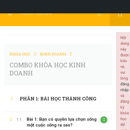
Đăng Ký
Đăng Nhập
Nội
dung
này
KHÓA HỌC
KINH DOANH
được
BACKEND
bảo
COMBO KHÓA HỌC KINH
vệ,
DOANH
vui
lòng
đăng
nhập
Home
Tất cả khóa học
Backend
và
PHẦN 1: BÀI HỌC THÀNH CÔNG
đăng
COMBO KHÓA HỌC KINH DOANH
ký
khóa
Bài 1: Bạn có quyền lựa chọn sống
học
1.1
một cuộc sống ra sao?
để