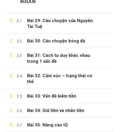
NHÂN
Câu Hỏi Thường Gặp
Chính Sách & Điều Khoản
Bài 29: Câu chuyện của Nguyễn
2.1
Tài Tuệ
Đăng Ký Affiliate
Bài 30: Câu chuyện bóng đá
2.2
CÁC CHỦ ĐỀ
Bài 31: Cách tư duy khác nhau
2.3
trong 1 vấn đề
Sách
Bài 32: Cảm xúc – trạng thái cơ
2.4
KỸ NĂNG
thể
Phát Triển Bản Thân
Bài 33: Vấn đề kiếm tiền
2.5
Kinh Doanh
Bài 34: Giữ tiền và nhân tiền
Blog
2.6
Bài 35: Nâng cao IQ
2.7