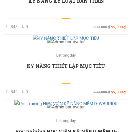
KỸ NĂNG KỶ LUẬT BẢN THÂN
848
0
600,000 ₫
99,000 ₫
Letrongduy
KỸ NĂNG THIẾT LẬP MỤC TIÊU
849
0
600,000 ₫
99,000 ₫
Letrongduy
Pre Training HỌC VIỆN KỸ NĂNG MỀM D-