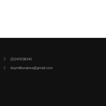
(0)347658345
duymillionaires
@gmail.com