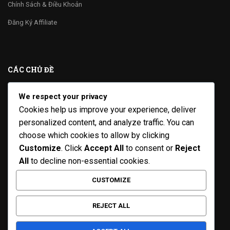
Chính Sách & Điều Khoản
Đăng Ký Affiliate
CÁC CHỦ ĐỀ
We respect your privacy
Sách
Cookies help us improve your experience, deliver
KỸ NĂNG
personalized content, and analyze traffic. You can
Phát Triển Bản Thân
choose which cookies to allow by clicking
Customize
. Click
Accept All
to consent or
Reject
Kinh Doanh
All
to decline non-essential cookies.
Blog
CUSTOMIZE
REJECT ALL
KHÓA HỌC NỔI BẬT