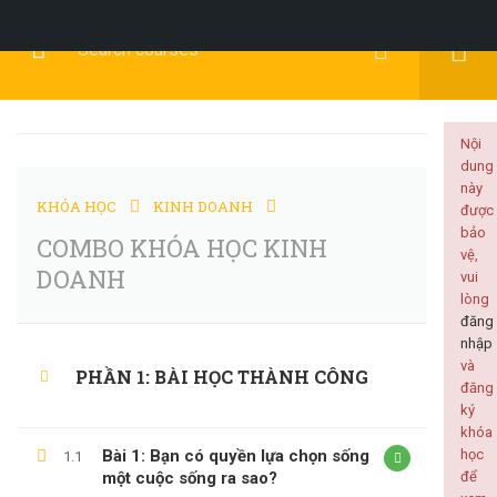
Đăng Ký
Đăng Nhập
Nội
dung
này
KHÓA HỌC
KINH DOANH
được
BACKEND
bảo
COMBO KHÓA HỌC KINH
vệ,
DOANH
vui
lòng
đăng
nhập
Home
Tất cả khóa học
Backend
và
PHẦN 1: BÀI HỌC THÀNH CÔNG
đăng
COMBO KHÓA HỌC KINH DOANH
ký
khóa
Bài 1: Bạn có quyền lựa chọn sống
học
1.1
một cuộc sống ra sao?
để