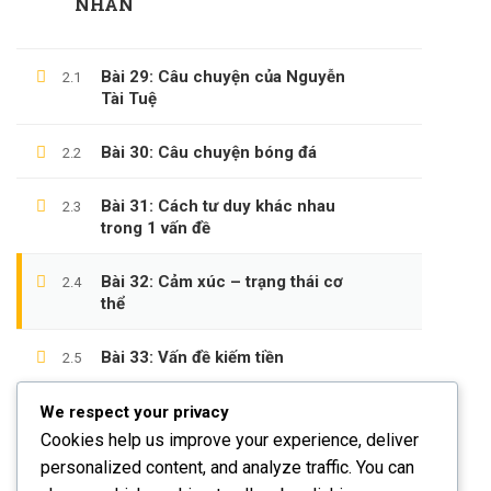
NHÂN
Câu Hỏi Thường Gặp
Chính Sách & Điều Khoản
Bài 29: Câu chuyện của Nguyễn
2.1
Tài Tuệ
Đăng Ký Affiliate
Bài 30: Câu chuyện bóng đá
2.2
CÁC CHỦ ĐỀ
Bài 31: Cách tư duy khác nhau
2.3
trong 1 vấn đề
Sách
Bài 32: Cảm xúc – trạng thái cơ
2.4
KỸ NĂNG
thể
Phát Triển Bản Thân
Bài 33: Vấn đề kiếm tiền
2.5
Kinh Doanh
Bài 34: Giữ tiền và nhân tiền
Blog
We respect your privacy
2.6
Cookies help us improve your experience, deliver
Bài 35: Nâng cao IQ
personalized content, and analyze traffic. You can
2.7