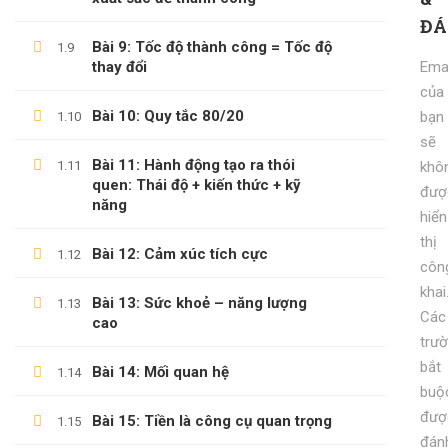
ĐÁ
KỸ NĂNG KỶ LUẬT BẢN THÂN
Bài 9: Tốc độ thành công = Tốc độ
1.9
600,000 ₫
99,000 ₫
thay đổi
Emai
của
Bài 10: Quy tắc 80/20
bạn
1.10
sẽ
Bài 11: Hành động tạo ra thói
1.11
khô
quen: Thái độ + kiến thức + kỹ
đượ
năng
hiển
thị
Bài 12: Cảm xúc tích cực
1.12
côn
khai
Bài 13: Sức khoẻ – năng lượng
1.13
Các
cao
trư
bắt
Bài 14: Mối quan hệ
1.14
buộ
đượ
Bài 15: Tiền là công cụ quan trọng
1.15
đán