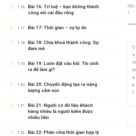
dấu
Bài 16: Trí tuệ – bạn không thành
1.16
công với cái đầu rỗng
*
Bài 17: Thời gian – sự tự do
1.17
Bài 18: Chìa khoá thành công: Sự
1.18
đam mê
Bài 19: Luôn đặt câu hỏi: Tôi sinh
1.19
ra để làm gì?
Bài 20: Chuyển động tạo ra năng
1.20
(0)347658345
lượng cảm xúc
duymillionaires
@gmail.com
Bài 21: Người có dữ liệu khách
1.21
hàng nhiều là người kiếm được
nhiều tiền
Bài 22: Phân chia thời gian hợp lý
1.22