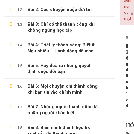
xem
nội
Bài 2: Câu chuyện cuộc đời tôi
1.2
ALL COURSES
dung
này!
Bài 3: Chỉ có thể thành công khi
1.3
BACKEND
không ngừng học tập
CÔNG NGHỆ THÔNG TIN
PREV
NEX
KINH DOANH
Bài 4: Triết lý thành công: Biết ít –
1.4
Bài
Bài
Ngu nhiều – Hành động dã man
KỸ NĂNG MỀM
31:
33:
Các
Vấ
PHÁT TRIỂN BẢN THÂN
tư
đề
Bài 5: Hãy đưa ra những quyết
1.5
duy
ki
định cuộc đời bạn
khá
tiề
nha
LATEST COURSES
Bài 6: Mọi chuyện chỉ thành công
1.6
tro
khi bạn tin vào chính mình
1
Thần Số Học – Sinh Trắc Vân Tay
vấn
đề
Bài 7: Những người thành công là
1.7
500,000 ₫
99,000 ₫
những người khác biệt
Tổng Quan Về Khởi Nghiệp
HỎ
Bài 8: Biến mình thành học trò
1.8
600,000 ₫
199,000 ₫
&
xuất sắc để thành công