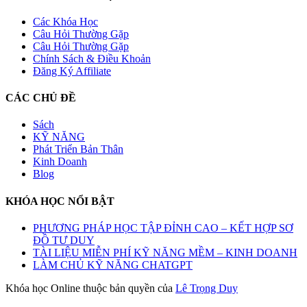
Các Khóa Học
Câu Hỏi Thường Gặp
Câu Hỏi Thường Gặp
Chính Sách & Điều Khoản
Đăng Ký Affiliate
CÁC CHỦ ĐỀ
Sách
KỸ NĂNG
Phát Triển Bản Thân
Kinh Doanh
Blog
KHÓA HỌC NỔI BẬT
PHƯƠNG PHÁP HỌC TẬP ĐỈNH CAO – KẾT HỢP SƠ
ĐỒ TƯ DUY
TÀI LIỆU MIỄN PHÍ KỸ NĂNG MỀM – KINH DOANH
LÀM CHỦ KỸ NĂNG CHATGPT
Khóa học Online thuộc bản quyền của
Lê Trọng Duy