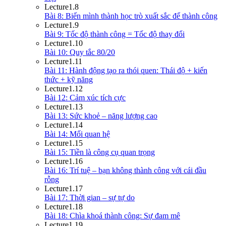
Lecture
1.8
Bài 8: Biến mình thành học trò xuất sắc để thành công
Lecture
1.9
Bài 9: Tốc độ thành công = Tốc độ thay đổi
Lecture
1.10
Bài 10: Quy tắc 80/20
Lecture
1.11
Bài 11: Hành động tạo ra thói quen: Thái độ + kiến
thức + kỹ năng
Lecture
1.12
Bài 12: Cảm xúc tích cực
Lecture
1.13
Bài 13: Sức khoẻ – năng lượng cao
Lecture
1.14
Bài 14: Mối quan hệ
Lecture
1.15
Bài 15: Tiền là công cụ quan trọng
Lecture
1.16
Bài 16: Trí tuệ – bạn không thành công với cái đầu
rỗng
Lecture
1.17
Bài 17: Thời gian – sự tự do
Lecture
1.18
Bài 18: Chìa khoá thành công: Sự đam mê
Lecture
1.19