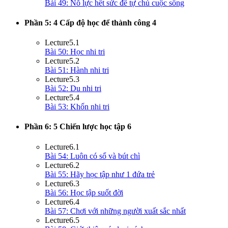
Bài 49: Nỗ lực hết sức để tự chủ cuộc sống
Phần 5: 4 Cấp độ học để thành công
4
Lecture
5.1
Bài 50: Học nhi tri
Lecture
5.2
Bài 51: Hành nhi tri
Lecture
5.3
Bài 52: Du nhi tri
Lecture
5.4
Bài 53: Khốn nhi tri
Phần 6: 5 Chiến lược học tập
6
Lecture
6.1
Bài 54: Luôn có sổ và bút chì
Lecture
6.2
Bài 55: Hãy học tập như 1 đứa trẻ
Lecture
6.3
Bài 56: Học tập suốt đời
Lecture
6.4
Bài 57: Chơi với những người xuất sắc nhất
Lecture
6.5