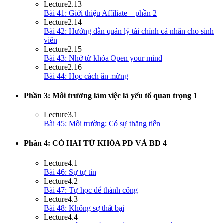
Lecture
2.13
Bài 41: Giới thiệu Affiliate – phần 2
Lecture
2.14
Bài 42: Hướng dẫn quản lý tài chính cá nhân cho sinh
viên
Lecture
2.15
Bài 43: Nhớ từ khóa Open your mind
Lecture
2.16
Bài 44: Học cách ăn mừng
Phần 3: Môi trường làm việc là yếu tố quan trọng
1
Lecture
3.1
Bài 45: Môi trường: Có sự thăng tiến
Phần 4: CÓ HAI TỪ KHÓA PD VÀ BD
4
Lecture
4.1
Bài 46: Sự tự tin
Lecture
4.2
Bài 47: Tự học để thành công
Lecture
4.3
Bài 48: Không sợ thất bại
Lecture
4.4