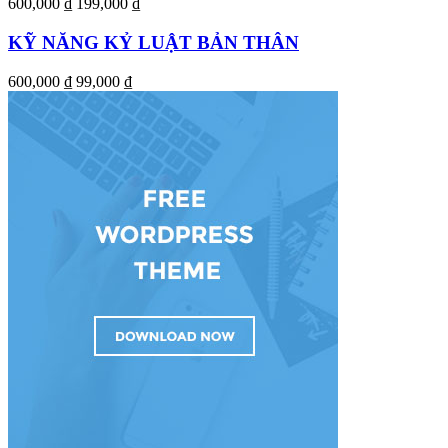
600,000 ₫
199,000 ₫
KỸ NĂNG KỶ LUẬT BẢN THÂN
600,000 ₫
99,000 ₫