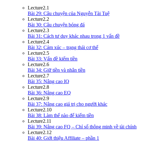
Lecture
2.1
Bài 29: Câu chuyện của Nguyễn Tài Tuệ
Lecture
2.2
Bài 30: Câu chuyện bóng đá
Lecture
2.3
Bài 31: Cách tư duy khác nhau trong 1 vấn đề
Lecture
2.4
Bài 32: Cảm xúc – trạng thái cơ thể
Lecture
2.5
Bài 33: Vấn đề kiếm tiền
Lecture
2.6
Bài 34: Giữ tiền và nhân tiền
Lecture
2.7
Bài 35: Nâng cao IQ
Lecture
2.8
Bài 36: Nâng cao EQ
Lecture
2.9
Bài 37: Nâng cao giá trị cho người khác
Lecture
2.10
Bài 38: Làm thế nào để kiếm tiền
Lecture
2.11
Bài 39: Nâng cao FQ – Chỉ số thông minh về tài chính
Lecture
2.12
Bài 40: Giới thiệu Affiliate – phần 1