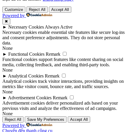
Customize
Reject All
Accept All
Powered by
✖
►
Necessary Cookies
Always Active
Necessary cookies enable essential site features like secure log-ins
and consent preference adjustments. They do not store personal
data.
None
►
Functional Cookies
Remark
Functional cookies support features like content sharing on social
media, collecting feedback, and enabling third-party tools.
None
►
Analytical Cookies
Remark
Analytical cookies track visitor interactions, providing insights on
metrics like visitor count, bounce rate, and traffic sources.
None
►
Advertisement Cookies
Remark
Advertisement cookies deliver personalized ads based on your
previous visits and analyze the effectiveness of ad campaigns.
None
Reject All
Save My Preferences
Accept All
Powered by
Chuyển đến thanh công cụ