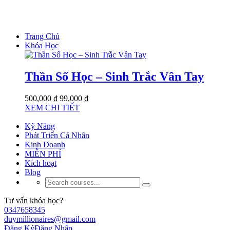
Trang Chủ
Khóa Học
Thần Số Học – Sinh Trắc Vân Tay
500,000 ₫
99,000 ₫
XEM CHI TIẾT
Kỹ Năng
Phát Triển Cá Nhân
Kinh Doanh
MIỄN PHÍ
Kích hoạt
Blog
Tư vấn khóa học?
0347658345
duymillionaires@gmail.com
Đăng Ký
Đăng Nhập