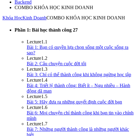
Backend
COMBO KHÓA HỌC KINH DOANH
Khóa Học
Kinh Doanh
COMBO KHÓA HỌC KINH DOANH
Phần 1: Bài học thành công
27
Lecture
1.1
Bài 1: Bạn có quyền lựa chọn sống một cuộc sống ra
sao?
Lecture
1.2
Bài 2: Câu chuyện cuộc đời tôi
Lecture
1.3
Bài 3: Chỉ có thể thành công khi không ngừng học tập
Lecture
1.4
Bài 4: Triết lý thành công: Biết ít – Ngu nhiều – Hành
động dã man
Lecture
1.5
Bài 5: Hãy đưa ra những quyết định cuộc đời bạn
Lecture
1.6
Bài 6: Mọi chuyện chỉ thành công khi bạn tin vào chính
mình
Lecture
1.7
Bài 7: Những người thành công là những người khác
biệt