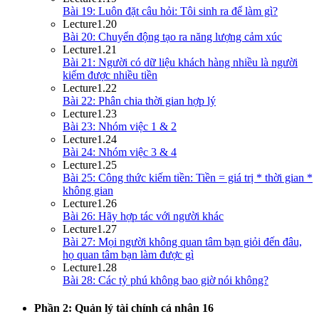
Bài 19: Luôn đặt câu hỏi: Tôi sinh ra để làm gì?
Lecture
1.20
Bài 20: Chuyển động tạo ra năng lượng cảm xúc
Lecture
1.21
Bài 21: Người có dữ liệu khách hàng nhiều là người
kiếm được nhiều tiền
Lecture
1.22
Bài 22: Phân chia thời gian hợp lý
Lecture
1.23
Bài 23: Nhóm việc 1 & 2
Lecture
1.24
Bài 24: Nhóm việc 3 & 4
Lecture
1.25
Bài 25: Công thức kiếm tiền: Tiền = giá trị * thời gian *
không gian
Lecture
1.26
Bài 26: Hãy hợp tác với người khác
Lecture
1.27
Bài 27: Mọi người không quan tâm bạn giỏi đến đâu,
họ quan tâm bạn làm được gì
Lecture
1.28
Bài 28: Các tỷ phú không bao giờ nói không?
Phần 2: Quản lý tài chính cá nhân
16