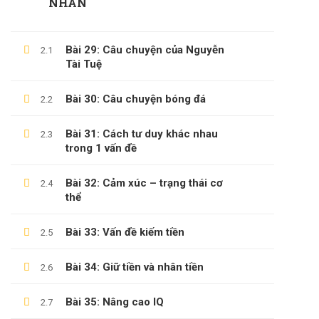
NHÂN
Câu Hỏi Thường Gặp
Chính Sách & Điều Khoản
Bài 29: Câu chuyện của Nguyễn
2.1
Tài Tuệ
Đăng Ký Affiliate
Bài 30: Câu chuyện bóng đá
2.2
CÁC CHỦ ĐỀ
Bài 31: Cách tư duy khác nhau
2.3
trong 1 vấn đề
Sách
Bài 32: Cảm xúc – trạng thái cơ
2.4
KỸ NĂNG
thể
Phát Triển Bản Thân
Bài 33: Vấn đề kiếm tiền
2.5
Kinh Doanh
Bài 34: Giữ tiền và nhân tiền
Blog
2.6
Bài 35: Nâng cao IQ
2.7