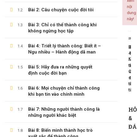
xem
nội
Bài 2: Câu chuyện cuộc đời tôi
1.2
ALL COURSES
dung
này!
Bài 3: Chỉ có thể thành công khi
1.3
BACKEND
không ngừng học tập
CÔNG NGHỆ THÔNG TIN
PREV
NEX
KINH DOANH
Bài 4: Triết lý thành công: Biết ít –
1.4
Bài
Bài
Ngu nhiều – Hành động dã man
KỸ NĂNG MỀM
45:
47:
Môi
Tự
PHÁT TRIỂN BẢN THÂN
trườ
học
Bài 5: Hãy đưa ra những quyết
1.5
Có
để
định cuộc đời bạn
sự
thà
thă
cô
LATEST COURSES
Bài 6: Mọi chuyện chỉ thành công
1.6
tiến
khi bạn tin vào chính mình
Thần Số Học – Sinh Trắc Vân Tay
HỎ
Bài 7: Những người thành công là
1.7
500,000 ₫
99,000 ₫
những người khác biệt
&
Tổng Quan Về Khởi Nghiệp
ĐÁ
Bài 8: Biến mình thành học trò
1.8
600,000 ₫
199,000 ₫
xuất sắc để thành công