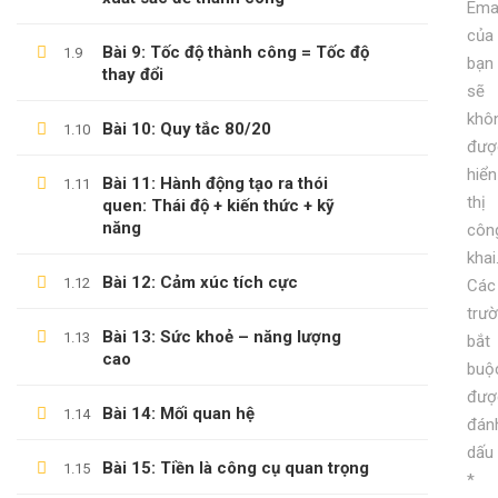
Emai
KỸ NĂNG KỶ LUẬT BẢN THÂN
của
Bài 9: Tốc độ thành công = Tốc độ
1.9
bạn
600,000 ₫
99,000 ₫
thay đổi
sẽ
khô
Bài 10: Quy tắc 80/20
1.10
đượ
hiển
Bài 11: Hành động tạo ra thói
1.11
thị
quen: Thái độ + kiến thức + kỹ
năng
côn
khai
Bài 12: Cảm xúc tích cực
1.12
Các
trư
Bài 13: Sức khoẻ – năng lượng
1.13
bắt
cao
buộ
đượ
Bài 14: Mối quan hệ
1.14
đán
dấu
Bài 15: Tiền là công cụ quan trọng
1.15
*