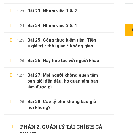
Bài 23: Nhóm việc 1 & 2
1.23
Bài 24: Nhóm việc 3 & 4
1.24
LÊ TRỌNG DUY
Bài 25: Công thức kiếm tiền: Tiền
1.25
Giới Thiệu Về Website Học Online
= giá trị * thời gian * không gian
Blog
Bài 26: Hãy hợp tác với người khác
1.26
Liên Hệ
Bài 27: Mọi người không quan tâm
1.27
Hợp Tác Giảng Dạy
bạn giỏi đến đâu, họ quan tâm bạn
làm được gì
Bài 28: Các tỷ phú không bao giờ
1.28
THÔNG TIN HỖ TRỢ
nói không?
Các Khóa Học
PHẦN 2: QUẢN LÝ TÀI CHÍNH CÁ
Câu Hỏi Thường Gặp