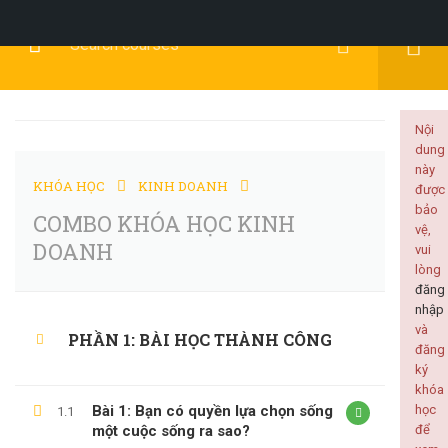
Đăng Ký
Đăng Nhập
Nội
dung
này
KHÓA HỌC
KINH DOANH
được
BACKEND
bảo
COMBO KHÓA HỌC KINH
vệ,
DOANH
vui
lòng
đăng
nhập
Home
Tất cả khóa học
Backend
và
PHẦN 1: BÀI HỌC THÀNH CÔNG
đăng
COMBO KHÓA HỌC KINH DOANH
ký
khóa
Bài 1: Bạn có quyền lựa chọn sống
học
1.1
một cuộc sống ra sao?
để