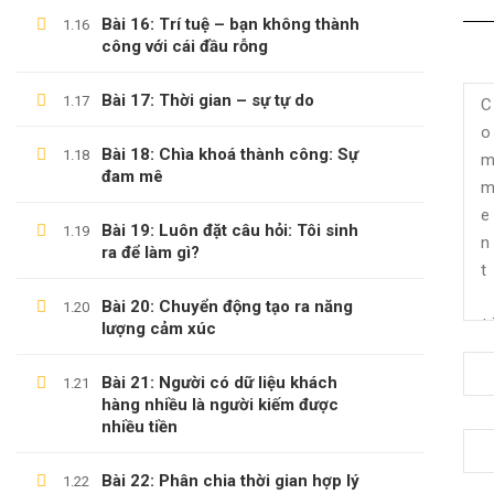
Bài 16: Trí tuệ – bạn không thành
1.16
công với cái đầu rỗng
Bài 17: Thời gian – sự tự do
1.17
Bài 18: Chìa khoá thành công: Sự
1.18
đam mê
Bài 19: Luôn đặt câu hỏi: Tôi sinh
1.19
ra để làm gì?
Bài 20: Chuyển động tạo ra năng
1.20
(0)347658345
lượng cảm xúc
duymillionaires
@gmail.com
Bài 21: Người có dữ liệu khách
1.21
hàng nhiều là người kiếm được
nhiều tiền
Bài 22: Phân chia thời gian hợp lý
1.22