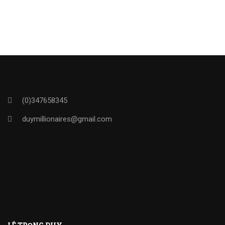
(0)347658345
duymillionaires
@gmail.com