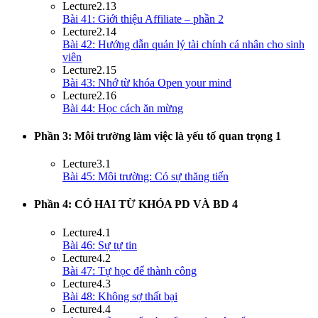
Lecture
2.13
Bài 41: Giới thiệu Affiliate – phần 2
Lecture
2.14
Bài 42: Hướng dẫn quản lý tài chính cá nhân cho sinh
viên
Lecture
2.15
Bài 43: Nhớ từ khóa Open your mind
Lecture
2.16
Bài 44: Học cách ăn mừng
Phần 3: Môi trường làm việc là yếu tố quan trọng
1
Lecture
3.1
Bài 45: Môi trường: Có sự thăng tiến
Phần 4: CÓ HAI TỪ KHÓA PD VÀ BD
4
Lecture
4.1
Bài 46: Sự tự tin
Lecture
4.2
Bài 47: Tự học để thành công
Lecture
4.3
Bài 48: Không sợ thất bại
Lecture
4.4