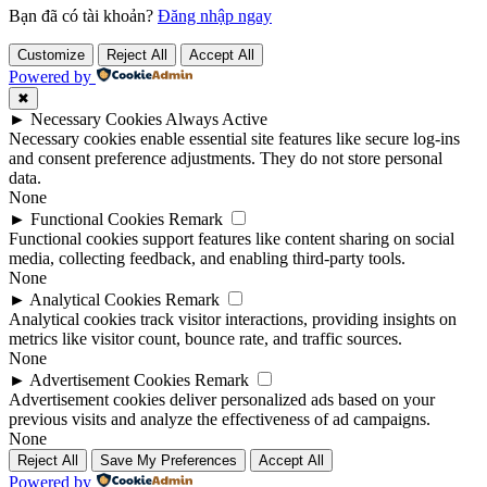
Bạn đã có tài khoản?
Đăng nhập ngay
Customize
Reject All
Accept All
Powered by
✖
►
Necessary Cookies
Always Active
Necessary cookies enable essential site features like secure log-ins
and consent preference adjustments. They do not store personal
data.
None
►
Functional Cookies
Remark
Functional cookies support features like content sharing on social
media, collecting feedback, and enabling third-party tools.
None
►
Analytical Cookies
Remark
Analytical cookies track visitor interactions, providing insights on
metrics like visitor count, bounce rate, and traffic sources.
None
►
Advertisement Cookies
Remark
Advertisement cookies deliver personalized ads based on your
previous visits and analyze the effectiveness of ad campaigns.
None
Reject All
Save My Preferences
Accept All
Powered by