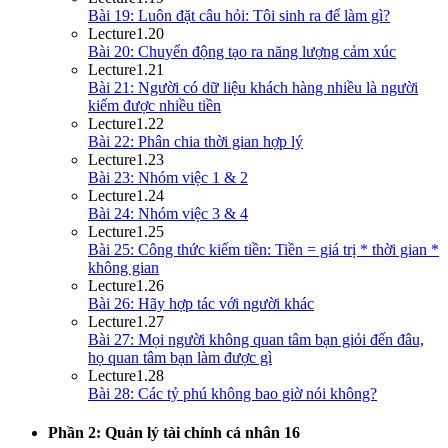
Bài 19: Luôn đặt câu hỏi: Tôi sinh ra để làm gì?
Lecture
1.20
Bài 20: Chuyển động tạo ra năng lượng cảm xúc
Lecture
1.21
Bài 21: Người có dữ liệu khách hàng nhiều là người
kiếm được nhiều tiền
Lecture
1.22
Bài 22: Phân chia thời gian hợp lý
Lecture
1.23
Bài 23: Nhóm việc 1 & 2
Lecture
1.24
Bài 24: Nhóm việc 3 & 4
Lecture
1.25
Bài 25: Công thức kiếm tiền: Tiền = giá trị * thời gian *
không gian
Lecture
1.26
Bài 26: Hãy hợp tác với người khác
Lecture
1.27
Bài 27: Mọi người không quan tâm bạn giỏi đến đâu,
họ quan tâm bạn làm được gì
Lecture
1.28
Bài 28: Các tỷ phú không bao giờ nói không?
Phần 2: Quản lý tài chính cá nhân
16