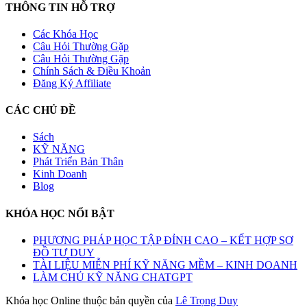
THÔNG TIN HỖ TRỢ
Các Khóa Học
Câu Hỏi Thường Gặp
Câu Hỏi Thường Gặp
Chính Sách & Điều Khoản
Đăng Ký Affiliate
CÁC CHỦ ĐỀ
Sách
KỸ NĂNG
Phát Triển Bản Thân
Kinh Doanh
Blog
KHÓA HỌC NỔI BẬT
PHƯƠNG PHÁP HỌC TẬP ĐỈNH CAO – KẾT HỢP SƠ
ĐỒ TƯ DUY
TÀI LIỆU MIỄN PHÍ KỸ NĂNG MỀM – KINH DOANH
LÀM CHỦ KỸ NĂNG CHATGPT
Khóa học Online thuộc bản quyền của
Lê Trọng Duy