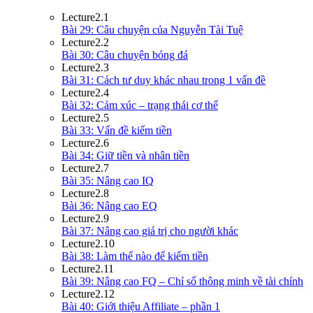
Lecture
2.1
Bài 29: Câu chuyện của Nguyễn Tài Tuệ
Lecture
2.2
Bài 30: Câu chuyện bóng đá
Lecture
2.3
Bài 31: Cách tư duy khác nhau trong 1 vấn đề
Lecture
2.4
Bài 32: Cảm xúc – trạng thái cơ thể
Lecture
2.5
Bài 33: Vấn đề kiếm tiền
Lecture
2.6
Bài 34: Giữ tiền và nhân tiền
Lecture
2.7
Bài 35: Nâng cao IQ
Lecture
2.8
Bài 36: Nâng cao EQ
Lecture
2.9
Bài 37: Nâng cao giá trị cho người khác
Lecture
2.10
Bài 38: Làm thế nào để kiếm tiền
Lecture
2.11
Bài 39: Nâng cao FQ – Chỉ số thông minh về tài chính
Lecture
2.12
Bài 40: Giới thiệu Affiliate – phần 1