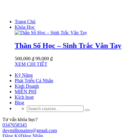
Trang Chủ
Khóa Học
Thần Số Học – Sinh Trắc Vân Tay
500,000 ₫
99,000 ₫
XEM CHI TIẾT
Kỹ Năng
Phát Triển Cá Nhân
Kinh Doanh
MIỄN PHÍ
Kích hoạt
Blog
Tư vấn khóa học?
0347658345
duymillionaires@gmail.com
Đăng Ký
Đăng Nhập