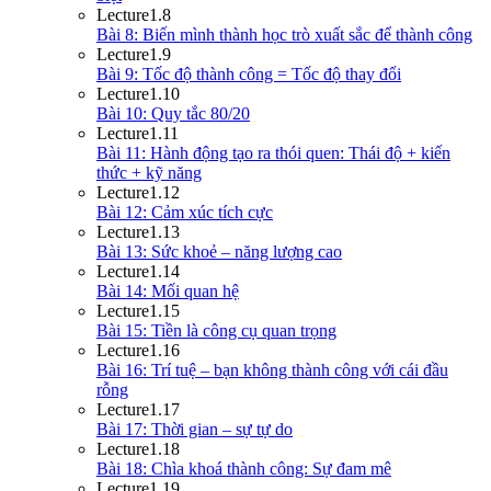
Lecture
1.8
Bài 8: Biến mình thành học trò xuất sắc để thành công
Lecture
1.9
Bài 9: Tốc độ thành công = Tốc độ thay đổi
Lecture
1.10
Bài 10: Quy tắc 80/20
Lecture
1.11
Bài 11: Hành động tạo ra thói quen: Thái độ + kiến
thức + kỹ năng
Lecture
1.12
Bài 12: Cảm xúc tích cực
Lecture
1.13
Bài 13: Sức khoẻ – năng lượng cao
Lecture
1.14
Bài 14: Mối quan hệ
Lecture
1.15
Bài 15: Tiền là công cụ quan trọng
Lecture
1.16
Bài 16: Trí tuệ – bạn không thành công với cái đầu
rỗng
Lecture
1.17
Bài 17: Thời gian – sự tự do
Lecture
1.18
Bài 18: Chìa khoá thành công: Sự đam mê
Lecture
1.19