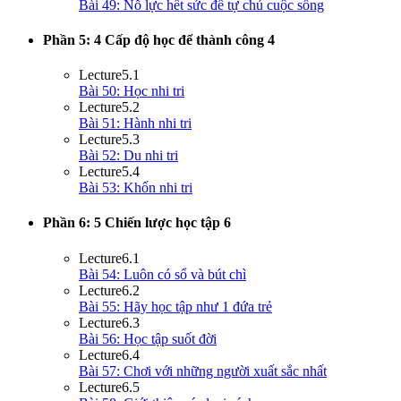
Bài 49: Nỗ lực hết sức để tự chủ cuộc sống
Phần 5: 4 Cấp độ học để thành công
4
Lecture
5.1
Bài 50: Học nhi tri
Lecture
5.2
Bài 51: Hành nhi tri
Lecture
5.3
Bài 52: Du nhi tri
Lecture
5.4
Bài 53: Khốn nhi tri
Phần 6: 5 Chiến lược học tập
6
Lecture
6.1
Bài 54: Luôn có sổ và bút chì
Lecture
6.2
Bài 55: Hãy học tập như 1 đứa trẻ
Lecture
6.3
Bài 56: Học tập suốt đời
Lecture
6.4
Bài 57: Chơi với những người xuất sắc nhất
Lecture
6.5