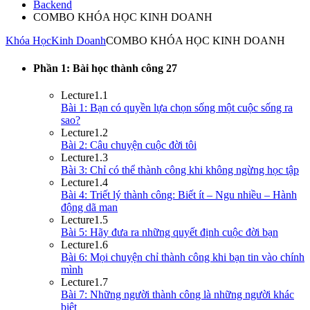
Backend
COMBO KHÓA HỌC KINH DOANH
Khóa Học
Kinh Doanh
COMBO KHÓA HỌC KINH DOANH
Phần 1: Bài học thành công
27
Lecture
1.1
Bài 1: Bạn có quyền lựa chọn sống một cuộc sống ra
sao?
Lecture
1.2
Bài 2: Câu chuyện cuộc đời tôi
Lecture
1.3
Bài 3: Chỉ có thể thành công khi không ngừng học tập
Lecture
1.4
Bài 4: Triết lý thành công: Biết ít – Ngu nhiều – Hành
động dã man
Lecture
1.5
Bài 5: Hãy đưa ra những quyết định cuộc đời bạn
Lecture
1.6
Bài 6: Mọi chuyện chỉ thành công khi bạn tin vào chính
mình
Lecture
1.7
Bài 7: Những người thành công là những người khác
biệt