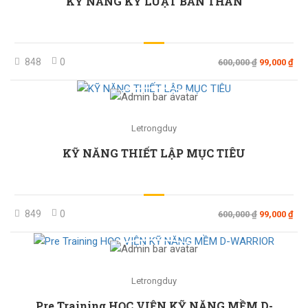
KỸ NĂNG KỶ LUẬT BẢN THÂN
848
0
600,000 ₫
99,000 ₫
Letrongduy
KỸ NĂNG THIẾT LẬP MỤC TIÊU
849
0
600,000 ₫
99,000 ₫
Letrongduy
Pre Training HỌC VIỆN KỸ NĂNG MỀM D-