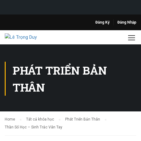
Đăng Ký
Đăng Nhập
PHÁT TRIỂN BẢN
THÂN
Home
Tất cả khóa học
Phát Triển Bản Thân
Thần Số Học – Sinh Trắc Vân Tay