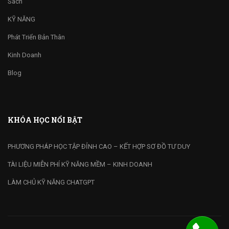
Sách
KỸ NĂNG
Phát Triển Bản Thân
Kinh Doanh
Blog
KHÓA HỌC NỔI BẬT
PHƯƠNG PHÁP HỌC TẬP ĐỈNH CAO – KẾT HỢP SƠ ĐỒ TƯ DUY
TÀI LIỆU MIỄN PHÍ KỸ NĂNG MỀM – KINH DOANH
LÀM CHỦ KỸ NĂNG CHATGPT