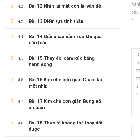
đán
Bài 12 Nhìn lại mặt còn lại vấn đề
4.2
dấu
*
Bài 13 Điểm tựa tinh thần
4.3
LÊ TRỌNG DUY
Bài 14 Giải pháp cảm xúc khi quá
4.4
cầu toàn
Giới Thiệu Về Website Học Online
Bài 15 Thay đổi cảm xúc bằng
4.5
Blog
hành động
Liên Hệ
Bài 16 Kìm chế cơn giận Chậm lại
4.6
Hợp Tác Giảng Dạy
một nhịp
Bài 17 Kìm chế cơn giận Bùng nổ
4.7
an toàn
THÔNG TIN HỖ TRỢ
Bài 18 Thực tế không thể thay đổi
4.8
được
Các Khóa Học