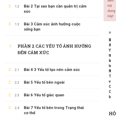
xem
nội
Bài 2 Tại sao bạn cần quản trị cảm
1.2
ALL COURSES
dung
xúc
này!
BACKEND
Bài 3 Cảm xúc ảnh hưởng cuộc
1.3
sống bạn
CÔNG NGHỆ THÔNG TIN
PREV
NEX
KINH DOANH
Bài
Bài
KỸ NĂNG MỀM
8
10
PHẦN 2 CÁC YẾU TỐ ẢNH HƯỞNG
Yếu
Trí
ĐẾN CẢM XÚC
PHÁT TRIỂN BẢN THÂN
tố
tuệ
bên
cả
tro
xúc
Bài 4 3 Yếu tố tạo nên cảm xúc
2.1
Ngô
EQ
LATEST COURSES
Từ
và
Bài 5 Yếu tố bên ngoài
2.2
Thần Số Học – Sinh Trắc Vân Tay
Câu
Chu
500,000 ₫
99,000 ₫
Bài 6 Yếu tố giác quan
2.3
bạn
Tổng Quan Về Khởi Nghiệp
Bài 7 Yếu tố bên trong Trạng thái
2.4
HỎ
600,000 ₫
cơ thể
199,000 ₫