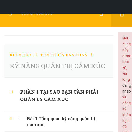
Đăng Ký
Đăng Nhập
Nội
dung
này
KHÓA HỌC
PHÁT TRIỂN BẢN THÂN
được
KỸ NĂNG MỀM
bảo
KỸ NĂNG QUẢN TRỊ CẢM XÚC
vệ,
vui
lòng
đăng
PHẦN 1 TẠI SAO BẠN CẦN PHẢI
nhập
Home
Tất cả khóa học
KỸ NĂNG MỀM
và
QUẢN LÝ CẢM XÚC
đăng
KỸ NĂNG QUẢN TRỊ CẢM XÚC
ký
khóa
Bài 1 Tổng quan kỹ năng quản trị
1.1
học
cảm xúc
để