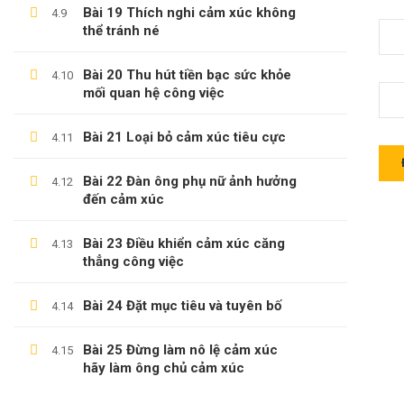
Câu Hỏi Thường Gặp
Bài 19 Thích nghi cảm xúc không
4.9
thể tránh né
Câu Hỏi Thường Gặp
Chính Sách & Điều Khoản
Bài 20 Thu hút tiền bạc sức khỏe
4.10
mối quan hệ công việc
Đăng Ký Affiliate
Bài 21 Loại bỏ cảm xúc tiêu cực
4.11
CÁC CHỦ ĐỀ
Bài 22 Đàn ông phụ nữ ảnh hưởng
4.12
đến cảm xúc
Sách
Bài 23 Điều khiển cảm xúc căng
4.13
KỸ NĂNG
thẳng công việc
Phát Triển Bản Thân
Bài 24 Đặt mục tiêu và tuyên bố
4.14
Kinh Doanh
Bài 25 Đừng làm nô lệ cảm xúc
4.15
Blog
hãy làm ông chủ cảm xúc