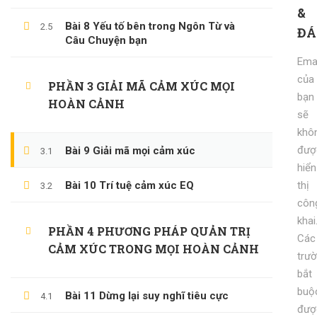
&
KỸ NĂNG KỶ LUẬT BẢN THÂN
Bài 8 Yếu tố bên trong Ngôn Từ và
2.5
ĐÁ
Câu Chuyện bạn
600,000 ₫
99,000 ₫
Emai
của
PHẦN 3 GIẢI MÃ CẢM XÚC MỌI
bạn
HOÀN CẢNH
sẽ
khô
đượ
Bài 9 Giải mã mọi cảm xúc
3.1
hiển
Bài 10 Trí tuệ cảm xúc EQ
thị
3.2
côn
khai
(0)347658345
PHẦN 4 PHƯƠNG PHÁP QUẢN TRỊ
Các
CẢM XÚC TRONG MỌI HOÀN CẢNH
duymillionaires
@gmail.com
trư
bắt
buộ
Bài 11 Dừng lại suy nghĩ tiêu cực
4.1
đượ