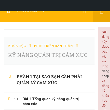
Đăng Ký
Đăng Nhập
Nội
dung
này
KHÓA HỌC
PHÁT TRIỂN BẢN THÂN
được
KỸ NĂNG MỀM
bảo
KỸ NĂNG QUẢN TRỊ CẢM XÚC
vệ,
vui
lòng
đăng
PHẦN 1 TẠI SAO BẠN CẦN PHẢI
nhập
Home
Tất cả khóa học
KỸ NĂNG MỀM
và
QUẢN LÝ CẢM XÚC
đăng
KỸ NĂNG QUẢN TRỊ CẢM XÚC
ký
khóa
Bài 1 Tổng quan kỹ năng quản trị
1.1
học
cảm xúc
để