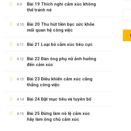
Bài 19 Thích nghi cảm xúc không
4.9
thể tránh né
Bài 20 Thu hút tiền bạc sức khỏe
4.10
LÊ TRỌNG DUY
mối quan hệ công việc
Giới Thiệu Về Website Học Online
Bài 21 Loại bỏ cảm xúc tiêu cực
4.11
Blog
Bài 22 Đàn ông phụ nữ ảnh hưởng
4.12
Liên Hệ
đến cảm xúc
Hợp Tác Giảng Dạy
Bài 23 Điều khiển cảm xúc căng
4.13
thẳng công việc
Bài 24 Đặt mục tiêu và tuyên bố
4.14
THÔNG TIN HỖ TRỢ
Bài 25 Đừng làm nô lệ cảm xúc
4.15
Các Khóa Học
hãy làm ông chủ cảm xúc
Câu Hỏi Thường Gặp