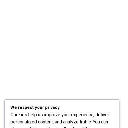
Câu Hỏi Thường Gặp
Chính Sách & Điều Khoản
Đăng Ký Affiliate
CÁC CHỦ ĐỀ
Sách
KỸ NĂNG
Phát Triển Bản Thân
Kinh Doanh
Blog
We respect your privacy
Cookies help us improve your experience, deliver
personalized content, and analyze traffic. You can