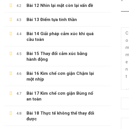
*
Bài 12 Nhìn lại mặt còn lại vấn đề
4.2
Bài 13 Điểm tựa tinh thần
4.3
Bài 14 Giải pháp cảm xúc khi quá
4.4
cầu toàn
Bài 15 Thay đổi cảm xúc bằng
4.5
hành động
Bài 16 Kìm chế cơn giận Chậm lại
4.6
một nhịp
(0)347658345
Bài 17 Kìm chế cơn giận Bùng nổ
4.7
duymillionaires
@gmail.com
an toàn
Bài 18 Thực tế không thể thay đổi
4.8
được