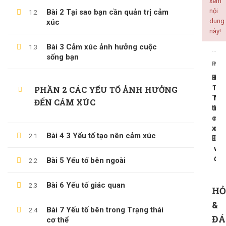
xem
nội
Bài 2 Tại sao bạn cần quản trị cảm
1.2
ALL COURSES
dung
xúc
này!
BACKEND
Bài 3 Cảm xúc ảnh hưởng cuộc
1.3
sống bạn
CÔNG NGHỆ THÔNG TIN
PREV
NEX
KINH DOANH
Bài
Bài
KỸ NĂNG MỀM
10
12
PHẦN 2 CÁC YẾU TỐ ẢNH HƯỞNG
Trí
Nhì
ĐẾN CẢM XÚC
PHÁT TRIỂN BẢN THÂN
tuệ
lại
cả
mặ
xúc
cò
Bài 4 3 Yếu tố tạo nên cảm xúc
2.1
EQ
lại
LATEST COURSES
vấn
đề
Bài 5 Yếu tố bên ngoài
2.2
Thần Số Học – Sinh Trắc Vân Tay
500,000 ₫
99,000 ₫
Bài 6 Yếu tố giác quan
2.3
HỎ
Tổng Quan Về Khởi Nghiệp
&
Bài 7 Yếu tố bên trong Trạng thái
2.4
ĐÁ
600,000 ₫
cơ thể
199,000 ₫