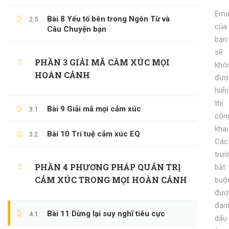
Emai
KỸ NĂNG KỶ LUẬT BẢN THÂN
Bài 8 Yếu tố bên trong Ngôn Từ và
2.5
của
Câu Chuyện bạn
600,000 ₫
99,000 ₫
bạn
sẽ
PHẦN 3 GIẢI MÃ CẢM XÚC MỌI
khô
HOÀN CẢNH
đượ
hiển
thị
Bài 9 Giải mã mọi cảm xúc
3.1
côn
khai
Bài 10 Trí tuệ cảm xúc EQ
3.2
Các
trư
PHẦN 4 PHƯƠNG PHÁP QUẢN TRỊ
bắt
CẢM XÚC TRONG MỌI HOÀN CẢNH
buộ
đượ
đán
Bài 11 Dừng lại suy nghĩ tiêu cực
4.1
dấu