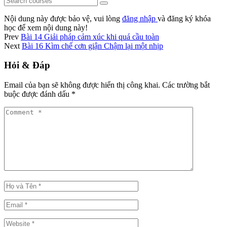
Nội dung này được bảo vệ, vui lòng
đăng nhập
và đăng ký khóa
học để xem nội dung này!
Prev
Bài 14 Giải pháp cảm xúc khi quá cầu toàn
Next
Bài 16 Kìm chế cơn giận Chậm lại một nhịp
Hỏi & Đáp
Email của bạn sẽ không được hiển thị công khai.
Các trường bắt
buộc được đánh dấu
*