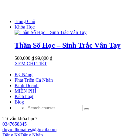
Trang Chủ
Khóa Học
Thần Số Học – Sinh Trắc Vân Tay
500,000 ₫
99,000 ₫
XEM CHI TIẾT
Kỹ Năng
Phát Triển Cá Nhân
Kinh Doanh
MIỄN PHÍ
Kích hoạt
Blog
Tư vấn khóa học?
0347658345
duymillionaires@gmail.com
Đăng Ký
Đăng Nhập