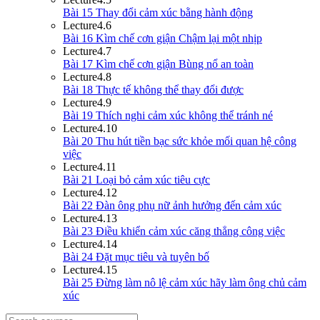
Bài 15 Thay đổi cảm xúc bằng hành động
Lecture
4.6
Bài 16 Kìm chế cơn giận Chậm lại một nhịp
Lecture
4.7
Bài 17 Kìm chế cơn giận Bùng nổ an toàn
Lecture
4.8
Bài 18 Thực tế không thể thay đổi được
Lecture
4.9
Bài 19 Thích nghi cảm xúc không thể tránh né
Lecture
4.10
Bài 20 Thu hút tiền bạc sức khỏe mối quan hệ công
việc
Lecture
4.11
Bài 21 Loại bỏ cảm xúc tiêu cực
Lecture
4.12
Bài 22 Đàn ông phụ nữ ảnh hưởng đến cảm xúc
Lecture
4.13
Bài 23 Điều khiển cảm xúc căng thẳng công việc
Lecture
4.14
Bài 24 Đặt mục tiêu và tuyên bố
Lecture
4.15
Bài 25 Đừng làm nô lệ cảm xúc hãy làm ông chủ cảm
xúc