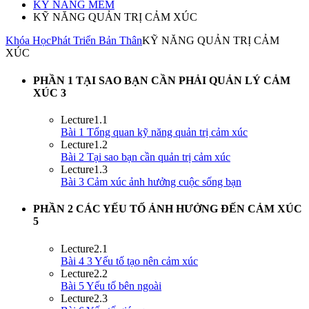
KỸ NĂNG MỀM
KỸ NĂNG QUẢN TRỊ CẢM XÚC
Khóa Học
Phát Triển Bản Thân
KỸ NĂNG QUẢN TRỊ CẢM
XÚC
PHẦN 1 TẠI SAO BẠN CẦN PHẢI QUẢN LÝ CẢM
XÚC
3
Lecture
1.1
Bài 1 Tổng quan kỹ năng quản trị cảm xúc
Lecture
1.2
Bài 2 Tại sao bạn cần quản trị cảm xúc
Lecture
1.3
Bài 3 Cảm xúc ảnh hưởng cuộc sống bạn
PHẦN 2 CÁC YẾU TỐ ẢNH HƯỞNG ĐẾN CẢM XÚC
5
Lecture
2.1
Bài 4 3 Yếu tố tạo nên cảm xúc
Lecture
2.2
Bài 5 Yếu tố bên ngoài
Lecture
2.3