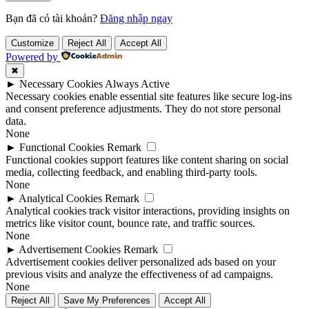
Bạn đã có tài khoản?
Đăng nhập ngay
Customize
Reject All
Accept All
Powered by
✖
►
Necessary Cookies
Always Active
Necessary cookies enable essential site features like secure log-ins
and consent preference adjustments. They do not store personal
data.
None
►
Functional Cookies
Remark
Functional cookies support features like content sharing on social
media, collecting feedback, and enabling third-party tools.
None
►
Analytical Cookies
Remark
Analytical cookies track visitor interactions, providing insights on
metrics like visitor count, bounce rate, and traffic sources.
None
►
Advertisement Cookies
Remark
Advertisement cookies deliver personalized ads based on your
previous visits and analyze the effectiveness of ad campaigns.
None
Reject All
Save My Preferences
Accept All