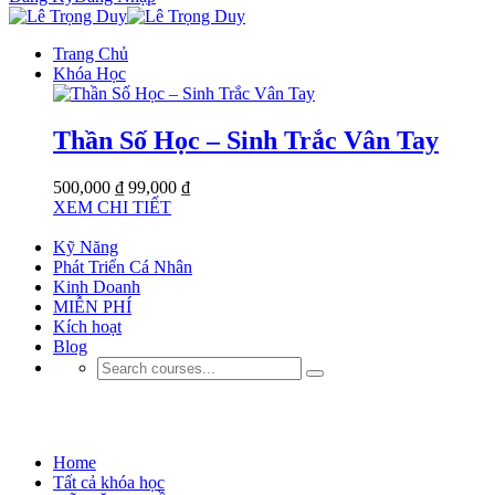
Trang Chủ
Khóa Học
Thần Số Học – Sinh Trắc Vân Tay
500,000 ₫
99,000 ₫
XEM CHI TIẾT
Kỹ Năng
Phát Triển Cá Nhân
Kinh Doanh
MIỄN PHÍ
Kích hoạt
Blog
KỸ NĂNG MỀM
Home
Tất cả khóa học