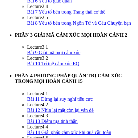
Bài 6 Yếu tố giác quan
Lecture
2.4
Bài 7 Yếu tố bên trong Trạng thái cơ thể
Lecture
2.5
Bài 8 Yếu tố bên trong Ngôn Từ và Câu Chuyện bạn
PHẦN 3 GIẢI MÃ CẢM XÚC MỌI HOÀN CẢNH
2
Lecture
3.1
Bài 9 Giải mã mọi cảm xúc
Lecture
3.2
Bài 10 Trí tuệ cảm xúc EQ
PHẦN 4 PHƯƠNG PHÁP QUẢN TRỊ CẢM XÚC
TRONG MỌI HOÀN CẢNH
15
Lecture
4.1
Bài 11 Dừng lại suy nghĩ tiêu cực
Lecture
4.2
Bài 12 Nhìn lại mặt còn lại vấn đề
Lecture
4.3
Bài 13 Điểm tựa tinh thần
Lecture
4.4
Bài 14 Giải pháp cảm xúc khi quá cầu toàn
Lecture
4.5