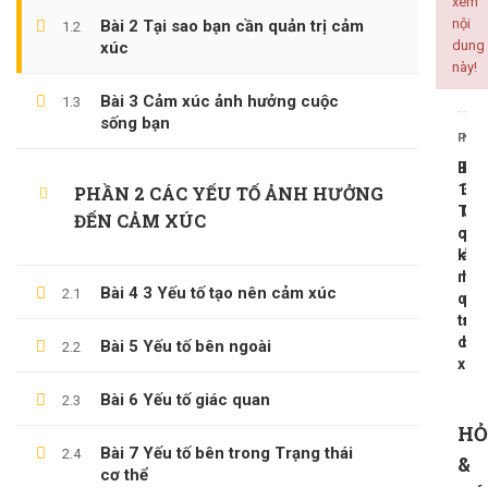
xem
nội
Bài 2 Tại sao bạn cần quản trị cảm
1.2
ALL COURSES
dung
xúc
này!
BACKEND
Bài 3 Cảm xúc ảnh hưởng cuộc
1.3
sống bạn
CÔNG NGHỆ THÔNG TIN
PREV
NEX
KINH DOANH
Bài
Bài
KỸ NĂNG MỀM
1
3
PHẦN 2 CÁC YẾU TỐ ẢNH HƯỞNG
Tổn
Cả
ĐẾN CẢM XÚC
PHÁT TRIỂN BẢN THÂN
qua
xúc
kỹ
ảnh
năn
hư
Bài 4 3 Yếu tố tạo nên cảm xúc
2.1
quả
cuộ
LATEST COURSES
trị
số
cả
bạn
Bài 5 Yếu tố bên ngoài
2.2
Thần Số Học – Sinh Trắc Vân Tay
xúc
500,000 ₫
99,000 ₫
Bài 6 Yếu tố giác quan
2.3
HỎ
Tổng Quan Về Khởi Nghiệp
Bài 7 Yếu tố bên trong Trạng thái
2.4
&
600,000 ₫
cơ thể
199,000 ₫