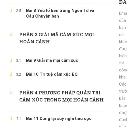
ĐÁ
KỸ NĂNG KỶ LUẬT BẢN THÂN
Bài 8 Yếu tố bên trong Ngôn Từ và
2.5
Emai
Câu Chuyện bạn
600,000 ₫
99,000 ₫
của
bạn
PHẦN 3 GIẢI MÃ CẢM XÚC MỌI
sẽ
HOÀN CẢNH
khô
đượ
hiển
Bài 9 Giải mã mọi cảm xúc
3.1
thị
côn
Bài 10 Trí tuệ cảm xúc EQ
3.2
khai
Các
trư
PHẦN 4 PHƯƠNG PHÁP QUẢN TRỊ
bắt
CẢM XÚC TRONG MỌI HOÀN CẢNH
buộ
đượ
Bài 11 Dừng lại suy nghĩ tiêu cực
4.1
đán
dấu