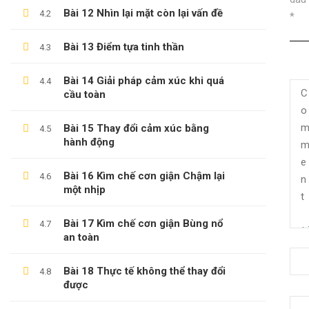
Bài 12 Nhìn lại mặt còn lại vấn đề
4.2
*
Bài 13 Điểm tựa tinh thần
4.3
Bài 14 Giải pháp cảm xúc khi quá
4.4
cầu toàn
Bài 15 Thay đổi cảm xúc bằng
4.5
hành động
Bài 16 Kìm chế cơn giận Chậm lại
4.6
một nhịp
(0)347658345
Bài 17 Kìm chế cơn giận Bùng nổ
4.7
duymillionaires
@gmail.com
an toàn
Bài 18 Thực tế không thể thay đổi
4.8
được