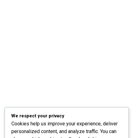
Câu Hỏi Thường Gặp
Chính Sách & Điều Khoản
Đăng Ký Affiliate
CÁC CHỦ ĐỀ
Sách
KỸ NĂNG
Phát Triển Bản Thân
Kinh Doanh
Blog
We respect your privacy
Cookies help us improve your experience, deliver
personalized content, and analyze traffic. You can