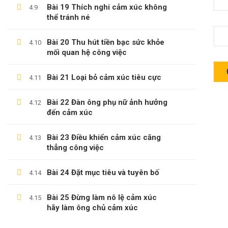
Bài 19 Thích nghi cảm xúc không
4.9
thể tránh né
Bài 20 Thu hút tiền bạc sức khỏe
4.10
LÊ TRỌNG DUY
mối quan hệ công việc
Giới Thiệu Về Website Học Online
Bài 21 Loại bỏ cảm xúc tiêu cực
4.11
Blog
Bài 22 Đàn ông phụ nữ ảnh hưởng
4.12
Liên Hệ
đến cảm xúc
Hợp Tác Giảng Dạy
Bài 23 Điều khiển cảm xúc căng
4.13
thẳng công việc
Bài 24 Đặt mục tiêu và tuyên bố
4.14
THÔNG TIN HỖ TRỢ
Bài 25 Đừng làm nô lệ cảm xúc
4.15
Các Khóa Học
hãy làm ông chủ cảm xúc
Câu Hỏi Thường Gặp