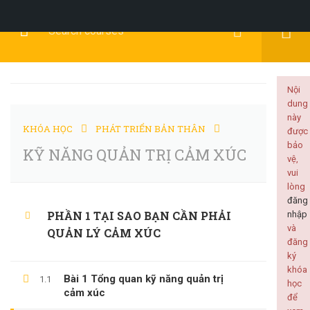
Đăng Ký
Đăng Nhập
Nội
dung
này
KHÓA HỌC
PHÁT TRIỂN BẢN THÂN
được
KỸ NĂNG MỀM
bảo
KỸ NĂNG QUẢN TRỊ CẢM XÚC
vệ,
vui
lòng
đăng
PHẦN 1 TẠI SAO BẠN CẦN PHẢI
nhập
Home
Tất cả khóa học
KỸ NĂNG MỀM
và
QUẢN LÝ CẢM XÚC
đăng
KỸ NĂNG QUẢN TRỊ CẢM XÚC
ký
khóa
Bài 1 Tổng quan kỹ năng quản trị
1.1
học
cảm xúc
để