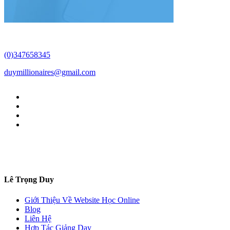
(0)347658345
duymillionaires
@gmail.com
Lê Trọng Duy
Giới Thiệu Về Website Học Online
Blog
Liên Hệ
Hợp Tác Giảng Dạy