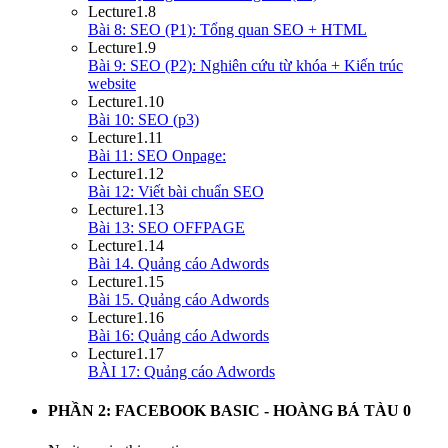
Lecture
1.8
Bài 8: SEO (P1): Tổng quan SEO + HTML
Lecture
1.9
Bài 9: SEO (P2): Nghiên cứu từ khóa + Kiến trúc
website
Lecture
1.10
Bài 10: SEO (p3)
Lecture
1.11
Bài 11: SEO Onpage:
Lecture
1.12
Bài 12: Viết bài chuẩn SEO
Lecture
1.13
Bài 13: SEO OFFPAGE
Lecture
1.14
Bài 14. Quảng cáo Adwords
Lecture
1.15
Bài 15. Quảng cáo Adwords
Lecture
1.16
Bài 16: Quảng cáo Adwords
Lecture
1.17
BÀI 17: Quảng cáo Adwords
PHẦN 2: FACEBOOK BASIC - HOÀNG BÁ TÀU
0