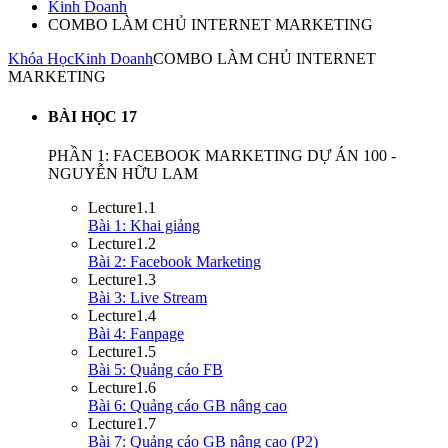
Kinh Doanh
COMBO LÀM CHỦ INTERNET MARKETING
Khóa Học
Kinh Doanh
COMBO LÀM CHỦ INTERNET
MARKETING
BÀI HỌC
17
PHẦN 1: FACEBOOK MARKETING DỰ ÁN 100 -
NGUYỄN HỮU LAM
Lecture
1.1
Bài 1: Khai giảng
Lecture
1.2
Bài 2: Facebook Marketing
Lecture
1.3
Bài 3: Live Stream
Lecture
1.4
Bài 4: Fanpage
Lecture
1.5
Bài 5: Quảng cáo FB
Lecture
1.6
Bài 6: Quảng cáo GB nâng cao
Lecture
1.7
Bài 7: Quảng cáo GB nâng cao (P2)