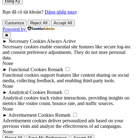
Bạn đã có tài khoản?
Đăng nhập ngay
Customize
Reject All
Accept All
Powered by
✖
►
Necessary Cookies
Always Active
Necessary cookies enable essential site features like secure log-ins
and consent preference adjustments. They do not store personal
data.
None
►
Functional Cookies
Remark
Functional cookies support features like content sharing on social
media, collecting feedback, and enabling third-party tools.
None
►
Analytical Cookies
Remark
Analytical cookies track visitor interactions, providing insights on
metrics like visitor count, bounce rate, and traffic sources.
None
►
Advertisement Cookies
Remark
Advertisement cookies deliver personalized ads based on your
previous visits and analyze the effectiveness of ad campaigns.
None
Reject All
Save My Preferences
Accept All