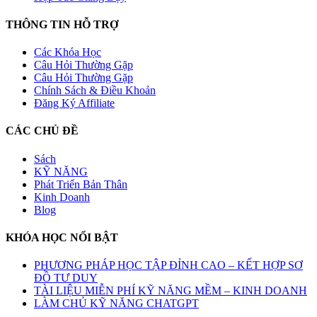
THÔNG TIN HỖ TRỢ
Các Khóa Học
Câu Hỏi Thường Gặp
Câu Hỏi Thường Gặp
Chính Sách & Điều Khoản
Đăng Ký Affiliate
CÁC CHỦ ĐỀ
Sách
KỸ NĂNG
Phát Triển Bản Thân
Kinh Doanh
Blog
KHÓA HỌC NỔI BẬT
PHƯƠNG PHÁP HỌC TẬP ĐỈNH CAO – KẾT HỢP SƠ
ĐỒ TƯ DUY
TÀI LIỆU MIỄN PHÍ KỸ NĂNG MỀM – KINH DOANH
LÀM CHỦ KỸ NĂNG CHATGPT