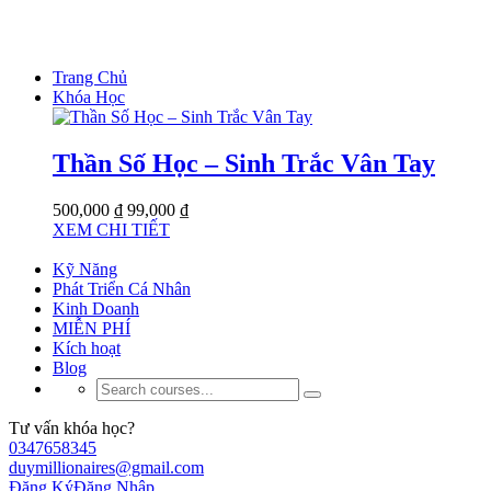
Trang Chủ
Khóa Học
Thần Số Học – Sinh Trắc Vân Tay
500,000 ₫
99,000 ₫
XEM CHI TIẾT
Kỹ Năng
Phát Triển Cá Nhân
Kinh Doanh
MIỄN PHÍ
Kích hoạt
Blog
Tư vấn khóa học?
0347658345
duymillionaires@gmail.com
Đăng Ký
Đăng Nhập