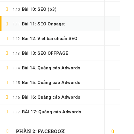
Bài 10: SEO (p3)
1.10
Bài 11: SEO Onpage:
1.11
Bài 12: Viết bài chuẩn SEO
1.12
Bài 13: SEO OFFPAGE
1.13
Bài 14. Quảng cáo Adwords
1.14
Bài 15. Quảng cáo Adwords
1.15
Bài 16: Quảng cáo Adwords
1.16
BÀI 17: Quảng cáo Adwords
1.17
0
PHẦN 2: FACEBOOK
(0)347658345