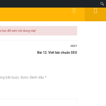
Đăng Ký
Đăng Nhập
DOANH
MIỄN PHÍ
KÍCH HOẠT
BLOG
a học để xem nội dung này!
NEXT
Bài 12: Viết bài chuẩn SEO
ờng bắt buộc được đánh dấu
*