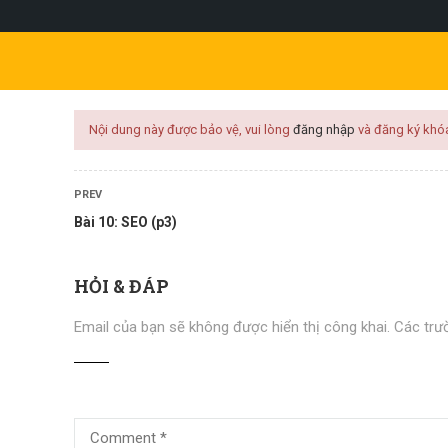
l.com
KHÓA HỌC
KỸ NĂNG
PHÁT TRIỂN CÁ NHÂN
KINH 
Nội dung này được bảo vệ, vui lòng
đăng nhập
và đăng ký khó
PREV
Bài 10: SEO (p3)
HỎI & ĐÁP
Email của bạn sẽ không được hiển thị công khai.
Các trư
CHỦ INTERNET MARKETING