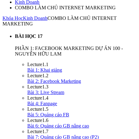
Kinh Doanh
COMBO LÀM CHỦ INTERNET MARKETING
Khóa Học
Kinh Doanh
COMBO LÀM CHỦ INTERNET
MARKETING
BÀI HỌC
17
PHẦN 1: FACEBOOK MARKETING DỰ ÁN 100 -
NGUYỄN HỮU LAM
Lecture
1.1
Bài 1: Khai giảng
Lecture
1.2
Bài 2: Facebook Marketing
Lecture
1.3
Bài 3: Live Stream
Lecture
1.4
Bài 4: Fanpage
Lecture
1.5
Bài 5: Quảng cáo FB
Lecture
1.6
Bài 6: Quảng cáo GB nâng cao
Lecture
1.7
Bài 7: Quảng cáo GB nâng cao (P2)