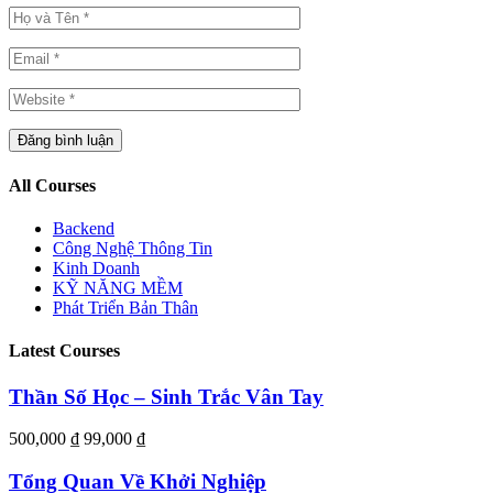
All Courses
Backend
Công Nghệ Thông Tin
Kinh Doanh
KỸ NĂNG MỀM
Phát Triển Bản Thân
Latest Courses
Thần Số Học – Sinh Trắc Vân Tay
500,000 ₫
99,000 ₫
Tổng Quan Về Khởi Nghiệp