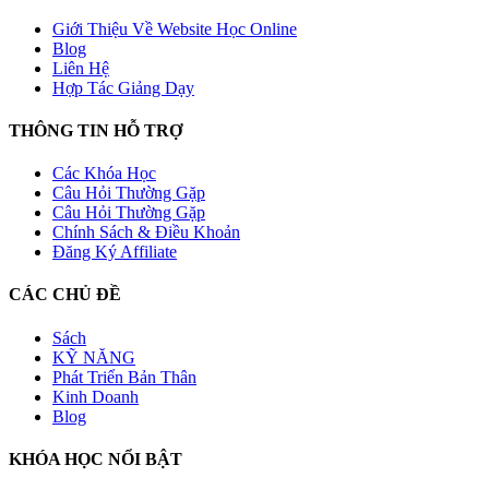
Giới Thiệu Về Website Học Online
Blog
Liên Hệ
Hợp Tác Giảng Dạy
THÔNG TIN HỖ TRỢ
Các Khóa Học
Câu Hỏi Thường Gặp
Câu Hỏi Thường Gặp
Chính Sách & Điều Khoản
Đăng Ký Affiliate
CÁC CHỦ ĐỀ
Sách
KỸ NĂNG
Phát Triển Bản Thân
Kinh Doanh
Blog
KHÓA HỌC NỔI BẬT