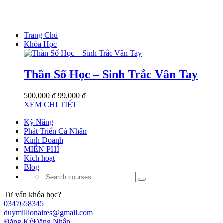
Trang Chủ
Khóa Học
Thần Số Học – Sinh Trắc Vân Tay
500,000 ₫
99,000 ₫
XEM CHI TIẾT
Kỹ Năng
Phát Triển Cá Nhân
Kinh Doanh
MIỄN PHÍ
Kích hoạt
Blog
Tư vấn khóa học?
0347658345
duymillionaires@gmail.com
Đăng Ký
Đăng Nhập