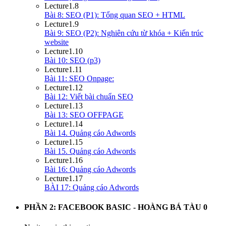
Lecture
1.8
Bài 8: SEO (P1): Tổng quan SEO + HTML
Lecture
1.9
Bài 9: SEO (P2): Nghiên cứu từ khóa + Kiến trúc
website
Lecture
1.10
Bài 10: SEO (p3)
Lecture
1.11
Bài 11: SEO Onpage:
Lecture
1.12
Bài 12: Viết bài chuẩn SEO
Lecture
1.13
Bài 13: SEO OFFPAGE
Lecture
1.14
Bài 14. Quảng cáo Adwords
Lecture
1.15
Bài 15. Quảng cáo Adwords
Lecture
1.16
Bài 16: Quảng cáo Adwords
Lecture
1.17
BÀI 17: Quảng cáo Adwords
PHẦN 2: FACEBOOK BASIC - HOÀNG BÁ TÀU
0