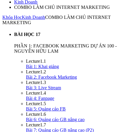
Kinh Doanh
COMBO LÀM CHỦ INTERNET MARKETING
Khóa Học
Kinh Doanh
COMBO LÀM CHỦ INTERNET
MARKETING
BÀI HỌC
17
PHẦN 1: FACEBOOK MARKETING DỰ ÁN 100 -
NGUYỄN HỮU LAM
Lecture
1.1
Bài 1: Khai giảng
Lecture
1.2
Bài 2: Facebook Marketing
Lecture
1.3
Bài 3: Live Stream
Lecture
1.4
Bài 4: Fanpage
Lecture
1.5
Bài 5: Quảng cáo FB
Lecture
1.6
Bài 6: Quảng cáo GB nâng cao
Lecture
1.7
Bài 7: Quảng cáo GB nâng cao (P2)