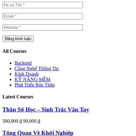
All Courses
Backend
Công Nghệ Thông Tin
Kinh Doanh
KỸ NĂNG MỀM
Phát Triển Bản Thân
Latest Courses
Thần Số Học – Sinh Trắc Vân Tay
500,000 ₫
99,000 ₫
Tổng Quan Về Khởi Nghiệp