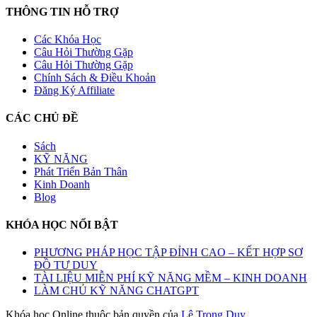
THÔNG TIN HỖ TRỢ
Các Khóa Học
Câu Hỏi Thường Gặp
Câu Hỏi Thường Gặp
Chính Sách & Điều Khoản
Đăng Ký Affiliate
CÁC CHỦ ĐỀ
Sách
KỸ NĂNG
Phát Triển Bản Thân
Kinh Doanh
Blog
KHÓA HỌC NỔI BẬT
PHƯƠNG PHÁP HỌC TẬP ĐỈNH CAO – KẾT HỢP SƠ
ĐỒ TƯ DUY
TÀI LIỆU MIỄN PHÍ KỸ NĂNG MỀM – KINH DOANH
LÀM CHỦ KỸ NĂNG CHATGPT
Khóa học Online thuộc bản quyền của
Lê Trọng Duy