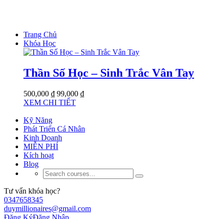
Trang Chủ
Khóa Học
Thần Số Học – Sinh Trắc Vân Tay
500,000 ₫
99,000 ₫
XEM CHI TIẾT
Kỹ Năng
Phát Triển Cá Nhân
Kinh Doanh
MIỄN PHÍ
Kích hoạt
Blog
Tư vấn khóa học?
0347658345
duymillionaires@gmail.com
Đăng Ký
Đăng Nhập