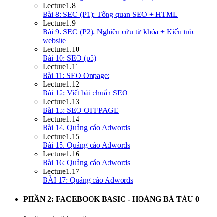
Lecture
1.8
Bài 8: SEO (P1): Tổng quan SEO + HTML
Lecture
1.9
Bài 9: SEO (P2): Nghiên cứu từ khóa + Kiến trúc
website
Lecture
1.10
Bài 10: SEO (p3)
Lecture
1.11
Bài 11: SEO Onpage:
Lecture
1.12
Bài 12: Viết bài chuẩn SEO
Lecture
1.13
Bài 13: SEO OFFPAGE
Lecture
1.14
Bài 14. Quảng cáo Adwords
Lecture
1.15
Bài 15. Quảng cáo Adwords
Lecture
1.16
Bài 16: Quảng cáo Adwords
Lecture
1.17
BÀI 17: Quảng cáo Adwords
PHẦN 2: FACEBOOK BASIC - HOÀNG BÁ TÀU
0