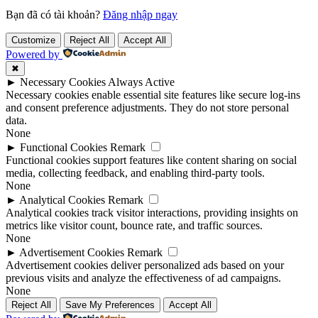
Bạn đã có tài khoản?
Đăng nhập ngay
Customize
Reject All
Accept All
Powered by
✖
►
Necessary Cookies
Always Active
Necessary cookies enable essential site features like secure log-ins
and consent preference adjustments. They do not store personal
data.
None
►
Functional Cookies
Remark
Functional cookies support features like content sharing on social
media, collecting feedback, and enabling third-party tools.
None
►
Analytical Cookies
Remark
Analytical cookies track visitor interactions, providing insights on
metrics like visitor count, bounce rate, and traffic sources.
None
►
Advertisement Cookies
Remark
Advertisement cookies deliver personalized ads based on your
previous visits and analyze the effectiveness of ad campaigns.
None
Reject All
Save My Preferences
Accept All