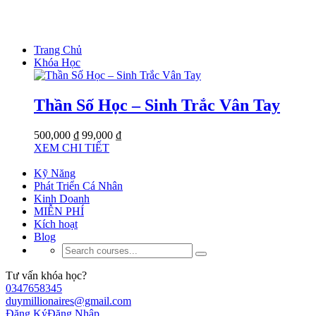
Trang Chủ
Khóa Học
Thần Số Học – Sinh Trắc Vân Tay
500,000 ₫
99,000 ₫
XEM CHI TIẾT
Kỹ Năng
Phát Triển Cá Nhân
Kinh Doanh
MIỄN PHÍ
Kích hoạt
Blog
Tư vấn khóa học?
0347658345
duymillionaires@gmail.com
Đăng Ký
Đăng Nhập