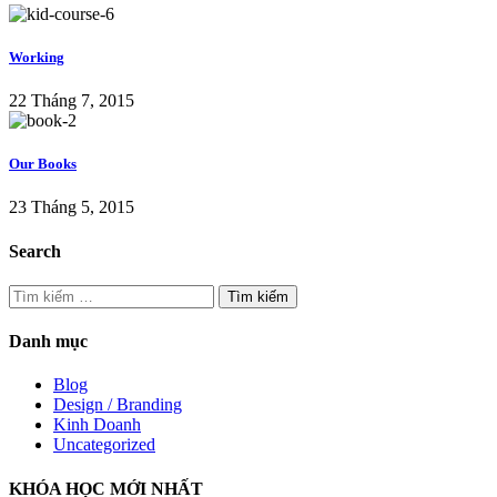
Working
22 Tháng 7, 2015
Our Books
23 Tháng 5, 2015
Search
Tìm
kiếm
cho:
Danh mục
Blog
Design / Branding
Kinh Doanh
Uncategorized
KHÓA HỌC MỚI NHẤT