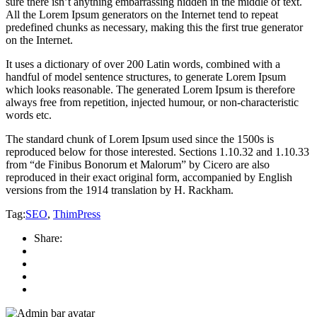
sure there isn’t anything embarrassing hidden in the middle of text.
All the Lorem Ipsum generators on the Internet tend to repeat
predefined chunks as necessary, making this the first true generator
on the Internet.
It uses a dictionary of over 200 Latin words, combined with a
handful of model sentence structures, to generate Lorem Ipsum
which looks reasonable. The generated Lorem Ipsum is therefore
always free from repetition, injected humour, or non-characteristic
words etc.
The standard chunk of Lorem Ipsum used since the 1500s is
reproduced below for those interested. Sections 1.10.32 and 1.10.33
from “de Finibus Bonorum et Malorum” by Cicero are also
reproduced in their exact original form, accompanied by English
versions from the 1914 translation by H. Rackham.
Tag:
SEO
,
ThimPress
Share: