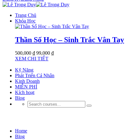
Trang Chủ
Khóa Học
Thần Số Học – Sinh Trắc Vân Tay
500,000 ₫
99,000 ₫
XEM CHI TIẾT
Kỹ Năng
Phát Triển Cá Nhân
Kinh Doanh
MIỄN PHÍ
Kích hoạt
Blog
Kinh Doanh
Home
Blog