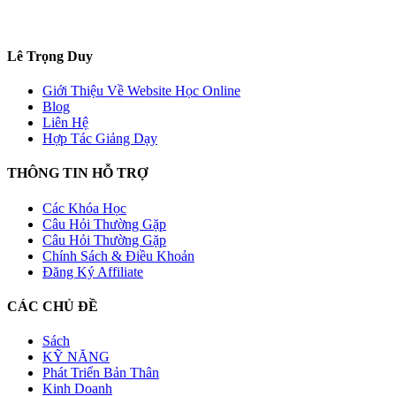
Lê Trọng Duy
Giới Thiệu Về Website Học Online
Blog
Liên Hệ
Hợp Tác Giảng Dạy
THÔNG TIN HỖ TRỢ
Các Khóa Học
Câu Hỏi Thường Gặp
Câu Hỏi Thường Gặp
Chính Sách & Điều Khoản
Đăng Ký Affiliate
CÁC CHỦ ĐỀ
Sách
KỸ NĂNG
Phát Triển Bản Thân
Kinh Doanh