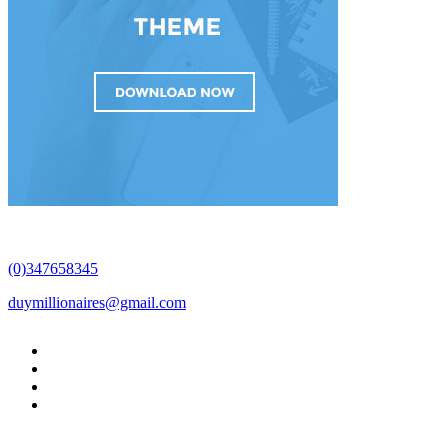
(0)347658345
duymillionaires
@gmail.com