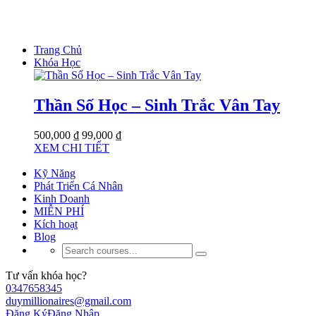
Trang Chủ
Khóa Học
Thần Số Học – Sinh Trắc Vân Tay
500,000 ₫
99,000 ₫
XEM CHI TIẾT
Kỹ Năng
Phát Triển Cá Nhân
Kinh Doanh
MIỄN PHÍ
Kích hoạt
Blog
Tư vấn khóa học?
0347658345
duymillionaires@gmail.com
Đăng Ký
Đăng Nhập