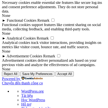
Necessary cookies enable essential site features like secure log-ins
and consent preference adjustments. They do not store personal
data.
None
►
Functional Cookies
Remark
Functional cookies support features like content sharing on social
media, collecting feedback, and enabling third-party tools.
None
►
Analytical Cookies
Remark
Analytical cookies track visitor interactions, providing insights on
metrics like visitor count, bounce rate, and traffic sources.
None
►
Advertisement Cookies
Remark
Advertisement cookies deliver personalized ads based on your
previous visits and analyze the effectiveness of ad campaigns.
None
Reject All
Save My Preferences
Accept All
Powered by
Chuyển đến thanh công cụ
Giới
WordPress.org
thiệu
Tài liệu
về
Học WordPress
WordPress
Hỗ trợ