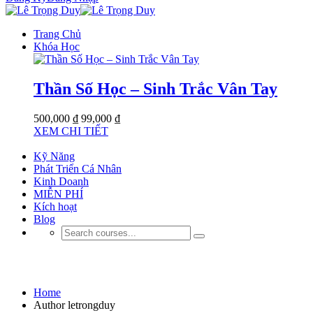
Trang Chủ
Khóa Học
Thần Số Học – Sinh Trắc Vân Tay
500,000 ₫
99,000 ₫
XEM CHI TIẾT
Kỹ Năng
Phát Triển Cá Nhân
Kinh Doanh
MIỄN PHÍ
Kích hoạt
Blog
letrongduy
Home
Author letrongduy