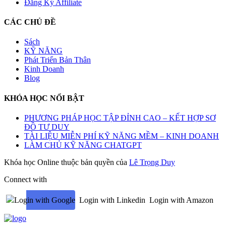
Đăng Ký Affiliate
CÁC CHỦ ĐỀ
Sách
KỸ NĂNG
Phát Triển Bản Thân
Kinh Doanh
Blog
KHÓA HỌC NỔI BẬT
PHƯƠNG PHÁP HỌC TẬP ĐỈNH CAO – KẾT HỢP SƠ
ĐỒ TƯ DUY
TÀI LIỆU MIỄN PHÍ KỸ NĂNG MỀM – KINH DOANH
LÀM CHỦ KỸ NĂNG CHATGPT
Khóa học Online thuộc bản quyền của
Lê Trọng Duy
Connect with
Login with Google
Login with Linkedin
Login with Amazon