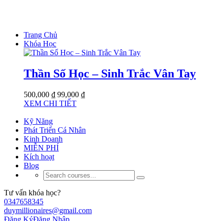
Trang Chủ
Khóa Học
Thần Số Học – Sinh Trắc Vân Tay
500,000 ₫
99,000 ₫
XEM CHI TIẾT
Kỹ Năng
Phát Triển Cá Nhân
Kinh Doanh
MIỄN PHÍ
Kích hoạt
Blog
Tư vấn khóa học?
0347658345
duymillionaires@gmail.com
Đăng Ký
Đăng Nhập