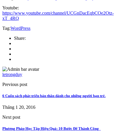
Youtube:
https://www.youtube.com/channel/UCGnDacEqbCOe2Otz-
xT_4RQ
Tag:
WordPress
Share:
letrongduy
Previous post
6 Cuốn sách phát triển bản thân dành cho những người bạn trẻ.
Tháng 1 20, 2016
Next post
Phương Pháp Học Tập Hiệu Quả: 10 Bước Để Thành Công