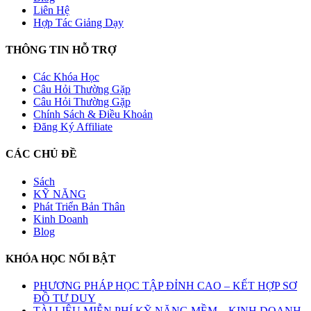
Liên Hệ
Hợp Tác Giảng Dạy
THÔNG TIN HỖ TRỢ
Các Khóa Học
Câu Hỏi Thường Gặp
Câu Hỏi Thường Gặp
Chính Sách & Điều Khoản
Đăng Ký Affiliate
CÁC CHỦ ĐỀ
Sách
KỸ NĂNG
Phát Triển Bản Thân
Kinh Doanh
Blog
KHÓA HỌC NỔI BẬT
PHƯƠNG PHÁP HỌC TẬP ĐỈNH CAO – KẾT HỢP SƠ
ĐỒ TƯ DUY
TÀI LIỆU MIỄN PHÍ KỸ NĂNG MỀM – KINH DOANH