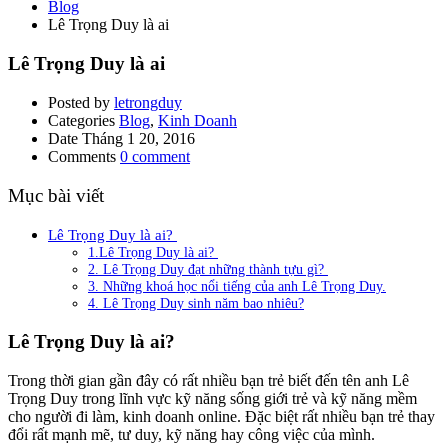
Blog
Lê Trọng Duy là ai
Lê Trọng Duy là ai
Posted by
letrongduy
Categories
Blog
,
Kinh Doanh
Date
Tháng 1 20, 2016
Comments
0 comment
Mục bài viết
Lê Trọng Duy là ai?
1.Lê Trọng Duy là ai?
2. Lê Trọng Duy đạt những thành tựu gì?
3. Những khoá học nổi tiếng của anh Lê Trọng Duy.
4. Lê Trọng Duy sinh năm bao nhiêu?
Lê Trọng Duy là ai?
Trong thời gian gần đây có rất nhiều bạn trẻ biết đến tên anh Lê
Trọng Duy trong lĩnh vực kỹ năng sống giới trẻ và kỹ năng mềm
cho người đi làm, kinh doanh online. Đặc biệt rất nhiều bạn trẻ thay
đổi rất mạnh mẽ, tư duy, kỹ năng hay công việc của mình.