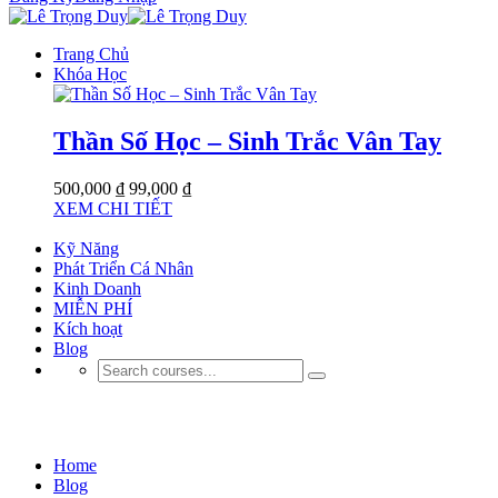
Trang Chủ
Khóa Học
Thần Số Học – Sinh Trắc Vân Tay
500,000 ₫
99,000 ₫
XEM CHI TIẾT
Kỹ Năng
Phát Triển Cá Nhân
Kinh Doanh
MIỄN PHÍ
Kích hoạt
Blog
Blog
Home
Blog