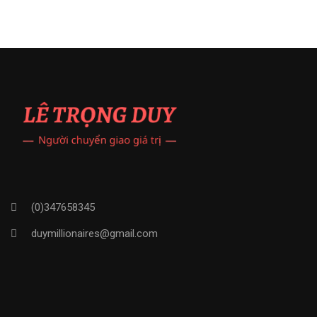
(0)347658345
duymillionaires
@gmail.com