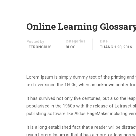
Online Learning Glossar
Categories
Date
Posted by
LETRONGDUY
BLOG
THÁNG 1 20, 2016
Lorem Ipsum is simply dummy text of the printing and
text ever since the 1500s, when an unknown printer to
It has survived not only five centuries, but also the lea
popularised in the 1960s with the release of Letraset
publishing software like Aldus PageMaker including ve
It is a long established fact that a reader will be distr
using Lorem Ipsum is that it has a more-or-less normal 