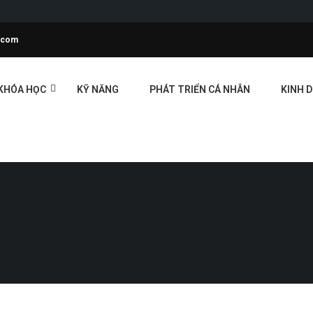
l.com
KHÓA HỌC
KỸ NĂNG
PHÁT TRIỂN CÁ NHÂN
KINH 