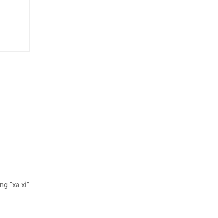
g “xa xỉ”