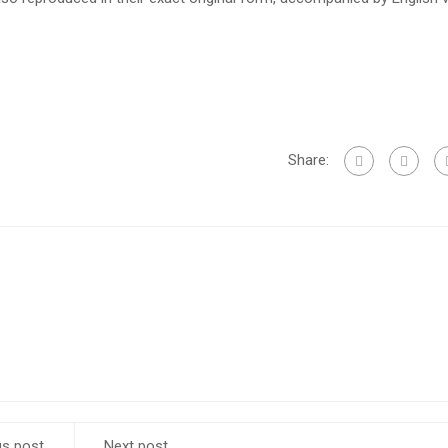
Share:
us post
Next post