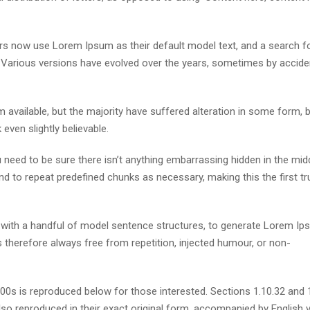
s now use Lorem Ipsum as their default model text, and a search fo
cy. Various versions have evolved over the years, sometimes by accide
available, but the majority have suffered alteration in some form, 
ven slightly believable.
need to be sure there isn’t anything embarrassing hidden in the mid
nd to repeat predefined chunks as necessary, making this the first tr
d with a handful of model sentence structures, to generate Lorem I
therefore always free from repetition, injected humour, or non-
s is reproduced below for those interested. Sections 1.10.32 and 
so reproduced in their exact original form, accompanied by English 