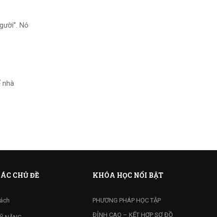
gười”. Nó
ế nhà
ÁC CHỦ ĐỀ
KHÓA HỌC NỔI BẬT
ách
PHƯƠNG PHÁP HỌC TẬP
ĐỈNH CAO – KẾT HỢP SƠ ĐỒ