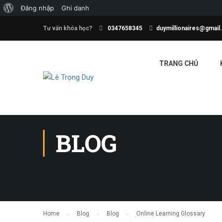
Đăng nhập
Ghi danh
Tư vấn khóa học?
0347658345
duymillionaires@gmai
TRANG CHỦ
BLOG
Home
Blog
Blog
Online Learning Glossary