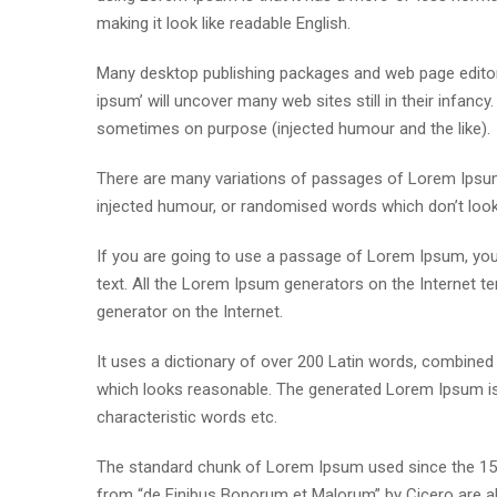
making it look like readable English.
Many desktop publishing packages and web page editor
ipsum’ will uncover many web sites still in their infan
sometimes on purpose (injected humour and the like).
There are many variations of passages of Lorem Ipsum 
injected humour, or randomised words which don’t look e
If you are going to use a passage of Lorem Ipsum, you 
text. All the Lorem Ipsum generators on the Internet te
generator on the Internet.
It uses a dictionary of over 200 Latin words, combine
which looks reasonable. The generated Lorem Ipsum is 
characteristic words etc.
The standard chunk of Lorem Ipsum used since the 1500
from “de Finibus Bonorum et Malorum” by Cicero are al