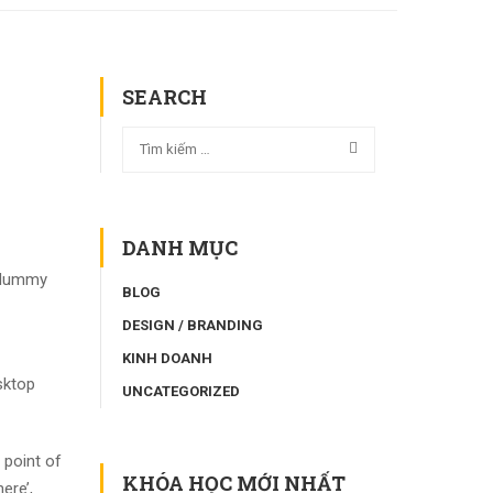
SEARCH
DANH MỤC
d dummy
BLOG
DESIGN / BRANDING
KINH DOANH
sktop
UNCATEGORIZED
 point of
KHÓA HỌC MỚI NHẤT
ere’,