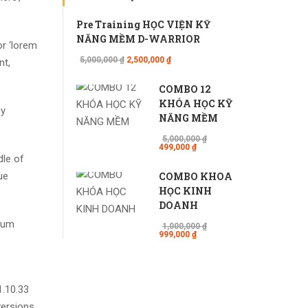
Pre Training HỌC VIỆN KỸ
NĂNG MỀM D-WARRIOR
r ‘lorem
5,000,000 ₫
2,500,000 ₫
nt,
COMBO 12
KHÓA HỌC KỸ
by
NĂNG MỀM
5,000,000 ₫
499,000 ₫
dle of
COMBO KHÓA
ue
HỌC KINH
DOANH
psum
1,000,000 ₫
999,000 ₫
1.10.33
versions