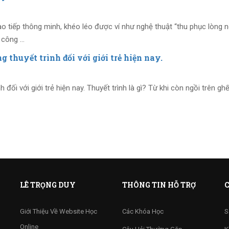
ao tiếp thông minh, khéo léo được ví như nghệ thuật “thu phục lòng n
h công …
 thuyết trình đối với giới trẻ hiện nay.
 đối với giới trẻ hiện nay. Thuyết trình là gì? Từ khi còn ngồi trên gh
LÊ TRỌNG DUY
THÔNG TIN HỖ TRỢ
C
Giới Thiệu Về Website Học
Các Khóa Học
S
Online