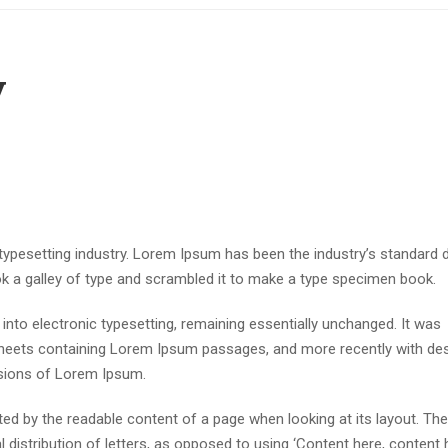
y
 typesetting industry. Lorem Ipsum has been the industry’s standar
ok a galley of type and scrambled it to make a type specimen book.
p into electronic typesetting, remaining essentially unchanged. It was
 sheets containing Lorem Ipsum passages, and more recently with de
rsions of Lorem Ipsum.
acted by the readable content of a page when looking at its layout. The
distribution of letters, as opposed to using ‘Content here, content h