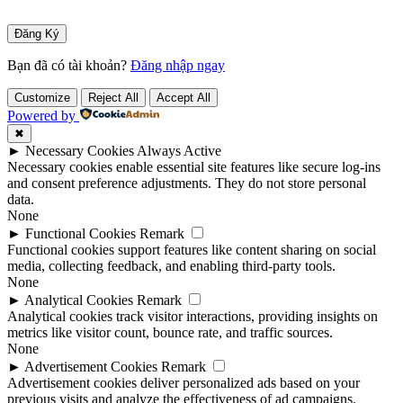
Bạn đã có tài khoản?
Đăng nhập ngay
Customize
Reject All
Accept All
Powered by
✖
►
Necessary Cookies
Always Active
Necessary cookies enable essential site features like secure log-ins
and consent preference adjustments. They do not store personal
data.
None
►
Functional Cookies
Remark
Functional cookies support features like content sharing on social
media, collecting feedback, and enabling third-party tools.
None
►
Analytical Cookies
Remark
Analytical cookies track visitor interactions, providing insights on
metrics like visitor count, bounce rate, and traffic sources.
None
►
Advertisement Cookies
Remark
Advertisement cookies deliver personalized ads based on your
previous visits and analyze the effectiveness of ad campaigns.