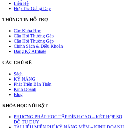
Liên Hệ
Hợp Tác Giảng Dạy
THÔNG TIN HỖ TRỢ
Các Khóa Học
Câu Hỏi Thường Gặp
Câu Hỏi Thường Gặp
Chính Sách & Điều Khoản
Đăng Ký Affiliate
CÁC CHỦ ĐỀ
Sách
KỸ NĂNG
Phát Triển Bản Thân
Kinh Doanh
Blog
KHÓA HỌC NỔI BẬT
PHƯƠNG PHÁP HỌC TẬP ĐỈNH CAO – KẾT HỢP SƠ
ĐỒ TƯ DUY
TÀI LIỆU MIỄN PHÍ KỸ NĂNG MỀM – KINH DOANH