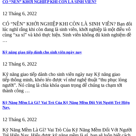
CÓ “NÊN” KHỞI NGHIỆP KHI CÒN LÀ SINH VIÊN?
12 Tháng 6, 2022
CÓ “NÊN” KHỞI NGHIỆP KHI CÒN LÀ SINH VIÊN? Bạn đôi
lúc nghĩ rằng khi còn đang là sinh viên, khởi nghiệp là một điều vô
cùng “xa xỉ” và khó thực hiện. Sinh viên không đủ kinh nghiệm đề
…
Kỹ năng giao tiếp dành cho sinh viên ngày nay
12 Tháng 6, 2022
Kỹ năng giao tiếp dành cho sinh viên ngày nay Kỹ năng giao
tiếp thông minh, khéo léo được ví như nghệ thuật “thu phục lòng
người”. Nó cũng là chìa khóa quan trọng để chúng ta chạm tới
thành công …
Kỹ Năng Mềm Là Gì? Vai Trò Của Kỹ Năng Mềm Đối Với Người Trẻ Hiện
Nay.
12 Tháng 6, 2022
Kỹ Năng Mềm Là Gì? Vai Trò Của Kỹ Năng Mềm Đối Với Người
Trẻ Hiện Nay. Hiểu được kỹ năng mềm là gì, bạn sẽ luôn biết cách