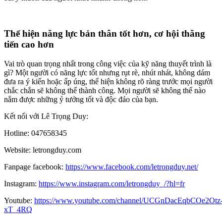
Thể hiện năng lực bản thân tốt hơn, cơ hội thăng
tiến cao hơn
Vai trò quan trọng nhất trong công việc của kỹ năng thuyết trình là
gì? Một người có năng lực tốt nhưng rụt rè, nhút nhát, không dám
đưa ra ý kiến hoặc ấp úng, thể hiện không rõ ràng trước mọi người
chắc chắn sẽ không thể thành công. Mọi người sẽ không thể nào
nắm được những ý tưởng tốt và độc đáo của bạn.
Kết nối với Lê Trọng Duy:
Hotline: 047658345
Website: letrongduy.com
Fanpage facebook:
https://www.facebook.com/letrongduy.net/
Instagram:
https://www.instagram.com/letrongduy_/?hl=fr
Youtube:
https://www.youtube.com/channel/UCGnDacEqbCOe2Otz
xT_4RQ