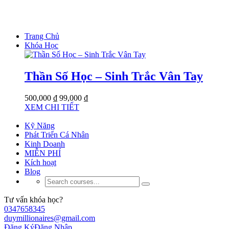
Trang Chủ
Khóa Học
Thần Số Học – Sinh Trắc Vân Tay
500,000 ₫
99,000 ₫
XEM CHI TIẾT
Kỹ Năng
Phát Triển Cá Nhân
Kinh Doanh
MIỄN PHÍ
Kích hoạt
Blog
Tư vấn khóa học?
0347658345
duymillionaires@gmail.com
Đăng Ký
Đăng Nhập