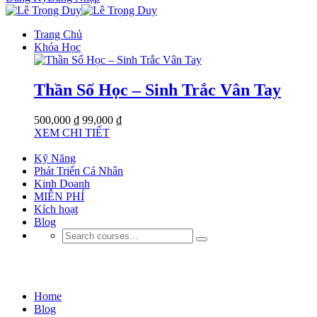
Trang Chủ
Khóa Học
Thần Số Học – Sinh Trắc Vân Tay
500,000 ₫
99,000 ₫
XEM CHI TIẾT
Kỹ Năng
Phát Triển Cá Nhân
Kinh Doanh
MIỄN PHÍ
Kích hoạt
Blog
Blog
Home
Blog