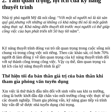
2. Tầm quan trọng, lợi ích của kỹ năng
thuyết trình
Nhà tỷ phú người Mỹ đã nói rằng: “
Với một số người nó là tài sản
quý giá,nhưng với những ai không có khả năng thì nó là một gánh
nặng thực sự. Khả năng diễn thuyết tốt trước mọi người có thể giúp
công việc của bạn phát triển tới 50 hay 60 năm
”.
Kỹ năng thuyết trình đóng vai trò rất quan trọng trong cuộc sống nói
chung và trong công việc nói riêng. Theo các khảo sát, có hơn 70%
người đi làm đồng ý về tầm quan trọng của kỹ năng thuyết trình đối
với sự thành công trong công việc. Vậy cụ thể, tầm quan trọng và
lợi ích của kỹ năng thuyết trình là gì?
Thể hiện tối đa bản thân giá trị của bản thân khi
tham gia phỏng vấn tuyển dụng
Xin việc là thử thách đầu tiên đối với sinh viên sau khi ra trường,
cũng là bước khởi đầu đặt chân vào môi trường công việc thực tế tại
các doanh nghiệp. Tham gia phỏng vấn, kỹ năng giao tiếp và trình
bày vấn đề sẽ được nhà tuyển dụng chú trọng.