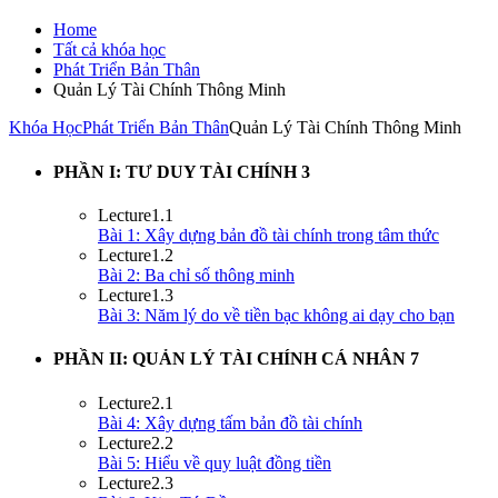
Home
Tất cả khóa học
Phát Triển Bản Thân
Quản Lý Tài Chính Thông Minh
Khóa Học
Phát Triển Bản Thân
Quản Lý Tài Chính Thông Minh
PHẦN I: TƯ DUY TÀI CHÍNH
3
Lecture
1.1
Bài 1: Xây dựng bản đồ tài chính trong tâm thức
Lecture
1.2
Bài 2: Ba chỉ số thông minh
Lecture
1.3
Bài 3: Năm lý do về tiền bạc không ai dạy cho bạn
PHẦN II: QUẢN LÝ TÀI CHÍNH CÁ NHÂN
7
Lecture
2.1
Bài 4: Xây dựng tấm bản đồ tài chính
Lecture
2.2
Bài 5: Hiểu về quy luật đồng tiền
Lecture
2.3