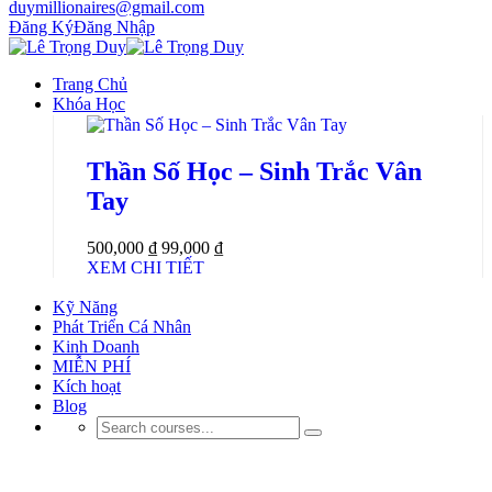
duymillionaires@gmail.com
Đăng Ký
Đăng Nhập
Trang Chủ
Khóa Học
Thần Số Học – Sinh Trắc Vân
Tay
500,000 ₫
99,000 ₫
XEM CHI TIẾT
Kỹ Năng
Phát Triển Cá Nhân
Kinh Doanh
MIỄN PHÍ
Kích hoạt
Blog
Phát Triển Bản Thân