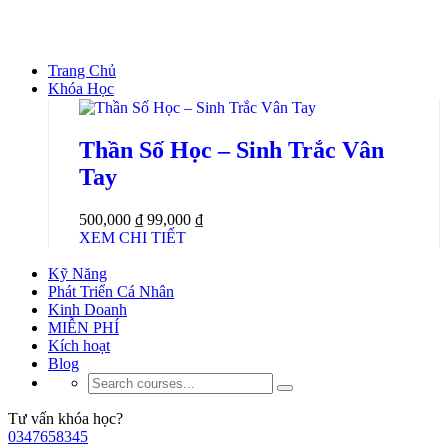
Trang Chủ
Khóa Học
Thần Số Học – Sinh Trắc Vân
Tay
500,000 ₫
99,000 ₫
XEM CHI TIẾT
Kỹ Năng
Phát Triển Cá Nhân
Kinh Doanh
MIỄN PHÍ
Kích hoạt
Blog
Tư vấn khóa học?
0347658345