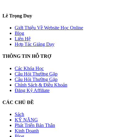
Lê Trọng Duy
Giới Thiệu Về Website Học Online
Blog
Liên Hệ
Hợp Tác Giảng Dạy
THÔNG TIN HỖ TRỢ
Các Khóa Học
Câu Hỏi Thường Gặp
Câu Hỏi Thường Gặp
Chính Sách & Điều Khoản
Đăng Ký Affiliate
CÁC CHỦ ĐỀ
Sách
KỸ NĂNG
Phát Triển Bản Thân
Kinh Doanh
Blog