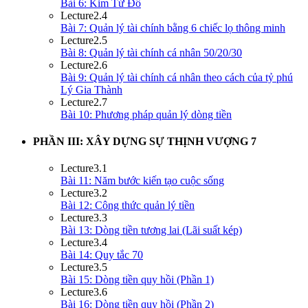
Bài 6: Kim Tứ Đồ
Lecture
2.4
Bài 7: Quản lý tài chính bằng 6 chiếc lọ thông minh
Lecture
2.5
Bài 8: Quản lý tài chính cá nhân 50/20/30
Lecture
2.6
Bài 9: Quản lý tài chính cá nhân theo cách của tỷ phú
Lý Gia Thành
Lecture
2.7
Bài 10: Phương pháp quản lý dòng tiền
PHẦN III: XÂY DỰNG SỰ THỊNH VƯỢNG
7
Lecture
3.1
Bài 11: Năm bước kiến tạo cuộc sống
Lecture
3.2
Bài 12: Công thức quản lý tiền
Lecture
3.3
Bài 13: Dòng tiền tương lai (Lãi suất kép)
Lecture
3.4
Bài 14: Quy tắc 70
Lecture
3.5
Bài 15: Dòng tiền quy hồi (Phần 1)
Lecture
3.6
Bài 16: Dòng tiền quy hồi (Phần 2)