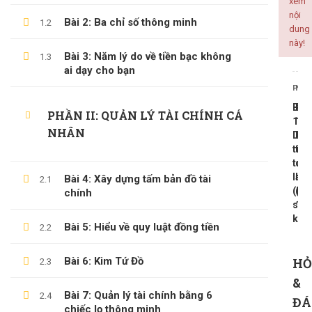
xem
nội
Bài 2: Ba chỉ số thông minh
1.2
dung
này!
Bài 3: Năm lý do về tiền bạc không
1.3
ALL COURSES
ai dạy cho bạn
PREV
NEX
BACKEND
Bài
Bài
PHẦN II: QUẢN LÝ TÀI CHÍNH CÁ
CÔNG NGHỆ THÔNG TIN
13:
15:
NHÂN
Dòn
Dò
KINH DOANH
tiền
tiề
KỸ NĂNG MỀM
tươ
quy
lai
hồi
Bài 4: Xây dựng tấm bản đồ tài
PHÁT TRIỂN BẢN THÂN
2.1
(Lãi
(Ph
chính
suấ
1)
kép
Bài 5: Hiểu về quy luật đồng tiền
2.2
LATEST COURSES
Bài 6: Kim Tứ Đồ
HỎ
2.3
Thần Số Học – Sinh Trắc Vân Tay
&
500,000 ₫
99,000 ₫
Bài 7: Quản lý tài chính bằng 6
2.4
ĐÁ
chiếc lọ thông minh