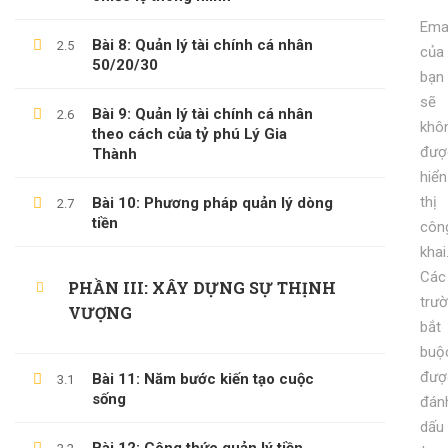
Tổng Quan Về Khởi Nghiệp
Emai
600,000 ₫
199,000 ₫
Bài 8: Quản lý tài chính cá nhân
2.5
của
50/20/30
bạn
KỸ NĂNG KỶ LUẬT BẢN THÂN
sẽ
Bài 9: Quản lý tài chính cá nhân
600,000 ₫
99,000 ₫
2.6
khô
theo cách của tỷ phú Lý Gia
đượ
Thành
hiển
thị
Bài 10: Phương pháp quản lý dòng
2.7
tiền
côn
khai
Các
PHẦN III: XÂY DỰNG SỰ THỊNH
trư
VƯỢNG
bắt
buộ
đượ
Bài 11: Năm bước kiến tạo cuộc
3.1
sống
đán
dấu