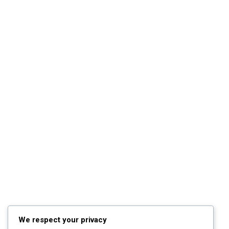
Các Khóa Học
Câu Hỏi Thường Gặp
Câu Hỏi Thường Gặp
Chính Sách & Điều Khoản
Đăng Ký Affiliate
CÁC CHỦ ĐỀ
Sách
KỸ NĂNG
Phát Triển Bản Thân
Kinh Doanh
Blog
We respect your privacy