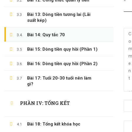
Bài 12: Công thức quản lý tiền
3.2
*
Bài 13: Dòng tiền tương lai (Lãi
3.3
suất kép)
Bài 14: Quy tắc 70
3.4
Bài 15: Dòng tiền quy hồi (Phần 1)
3.5
Bài 16: Dòng tiền quy hồi (Phần 2)
3.6
Bài 17: Tuổi 20-30 tuổi nên làm
3.7
gì?
PHẦN IV: TỔNG KẾT
(0)347658345
duymillionaires
@gmail.com
Bài 18: Tổng kết khóa học
4.1