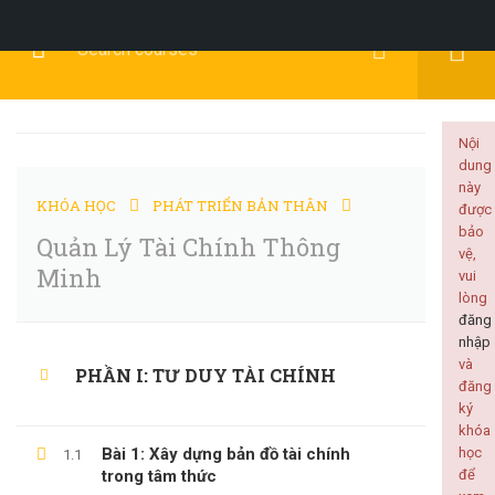
Đăng Ký
Đăng Nhập
Nội
dung
này
KHÓA HỌC
PHÁT TRIỂN BẢN THÂN
được
PHÁT TRIỂN BẢN
bảo
Quản Lý Tài Chính Thông
vệ,
Minh
vui
THÂN
lòng
đăng
nhập
và
PHẦN I: TƯ DUY TÀI CHÍNH
đăng
ký
Home
Tất cả khóa học
Phát Triển Bản Thân
khóa
Quản Lý Tài Chính Thông Minh
Bài 1: Xây dựng bản đồ tài chính
học
1.1
trong tâm thức
để