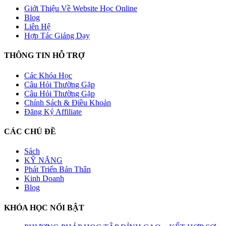
Giới Thiệu Về Website Học Online
Blog
Liên Hệ
Hợp Tác Giảng Dạy
THÔNG TIN HỖ TRỢ
Các Khóa Học
Câu Hỏi Thường Gặp
Câu Hỏi Thường Gặp
Chính Sách & Điều Khoản
Đăng Ký Affiliate
CÁC CHỦ ĐỀ
Sách
KỸ NĂNG
Phát Triển Bản Thân
Kinh Doanh
Blog
KHÓA HỌC NỔI BẬT