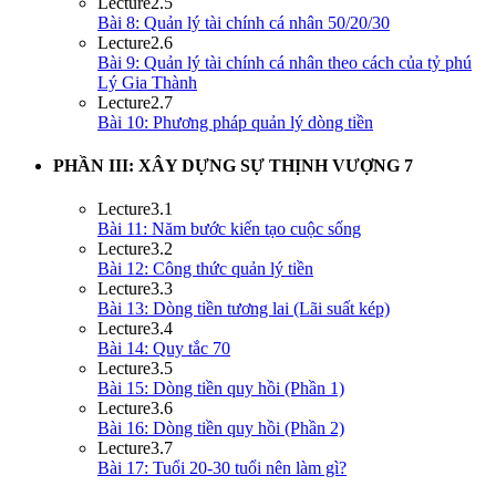
Lecture
2.5
Bài 8: Quản lý tài chính cá nhân 50/20/30
Lecture
2.6
Bài 9: Quản lý tài chính cá nhân theo cách của tỷ phú
Lý Gia Thành
Lecture
2.7
Bài 10: Phương pháp quản lý dòng tiền
PHẦN III: XÂY DỰNG SỰ THỊNH VƯỢNG
7
Lecture
3.1
Bài 11: Năm bước kiến tạo cuộc sống
Lecture
3.2
Bài 12: Công thức quản lý tiền
Lecture
3.3
Bài 13: Dòng tiền tương lai (Lãi suất kép)
Lecture
3.4
Bài 14: Quy tắc 70
Lecture
3.5
Bài 15: Dòng tiền quy hồi (Phần 1)
Lecture
3.6
Bài 16: Dòng tiền quy hồi (Phần 2)
Lecture
3.7
Bài 17: Tuổi 20-30 tuổi nên làm gì?