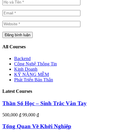
All Courses
Backend
Công Nghệ Thông Tin
Kinh Doanh
KỸ NĂNG MỀM
Phát Triển Bản Thân
Latest Courses
Thần Số Học – Sinh Trắc Vân Tay
500,000 ₫
99,000 ₫
Tổng Quan Về Khởi Nghiệp