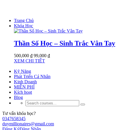
Trang Chủ
Khóa Học
Thần Số Học – Sinh Trắc Vân Tay
500,000 ₫
99,000 ₫
XEM CHI TIẾT
Kỹ Năng
Phát Triển Cá Nhân
Kinh Doanh
MIỄN PHÍ
Kích hoạt
Blog
Tư vấn khóa học?
0347658345
duymillionaires@gmail.com
Đăng Ký
Đăng Nhập