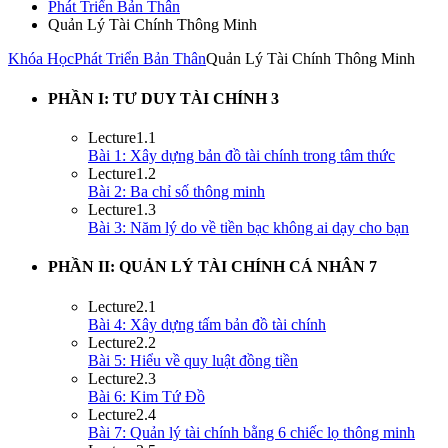
Phát Triển Bản Thân
Quản Lý Tài Chính Thông Minh
Khóa Học
Phát Triển Bản Thân
Quản Lý Tài Chính Thông Minh
PHẦN I: TƯ DUY TÀI CHÍNH
3
Lecture
1.1
Bài 1: Xây dựng bản đồ tài chính trong tâm thức
Lecture
1.2
Bài 2: Ba chỉ số thông minh
Lecture
1.3
Bài 3: Năm lý do về tiền bạc không ai dạy cho bạn
PHẦN II: QUẢN LÝ TÀI CHÍNH CÁ NHÂN
7
Lecture
2.1
Bài 4: Xây dựng tấm bản đồ tài chính
Lecture
2.2
Bài 5: Hiểu về quy luật đồng tiền
Lecture
2.3
Bài 6: Kim Tứ Đồ
Lecture
2.4
Bài 7: Quản lý tài chính bằng 6 chiếc lọ thông minh