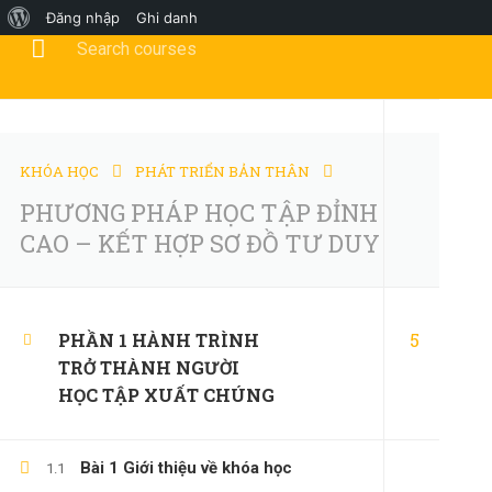
Đăng nhập
Ghi danh
Tư vấn khóa học?
0347658345
duymillionaires@gmai
TRANG CHỦ
KHÓA HỌC
PHÁT TRIỂN BẢN THÂN
PHƯƠNG PHÁP HỌC TẬP ĐỈNH
CAO – KẾT HỢP SƠ ĐỒ TƯ DUY
KỸ NĂNG MỀ
5
PHẦN 1 HÀNH TRÌNH
TRỞ THÀNH NGƯỜI
HỌC TẬP XUẤT CHÚNG
Bài 1 Giới thiệu về khóa học
1.1
Home
Tất cả khóa học
KỸ NĂNG MỀM
PHƯƠNG P