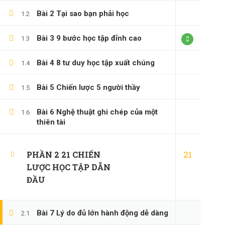
Bài 2 Tại sao bạn phải học
1.2
Bài 3 9 bước học tập đỉnh cao
1.3
Bài 4 8 tư duy học tập xuất chúng
1.4
Bài 5 Chiến lược 5 người thầy
1.5
Bài 6 Nghệ thuật ghi chép của một
1.6
thiên tài
21
PHẦN 2 21 CHIẾN
LƯỢC HỌC TẬP DẪN
ĐẦU
Bài 7 Lý do đủ lớn hành động dễ dàng
2.1