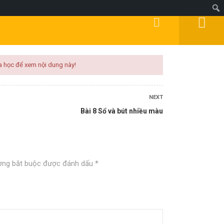
Đăng Ký
Đăng Nhập
DOANH
MIỄN PHÍ
KÍCH HOẠT
BLOG
a học để xem nội dung này!
NEXT
Bài 8 Sổ và bút nhiều màu
ờng bắt buộc được đánh dấu
*