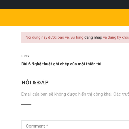
l.com
KHÓA HỌC
KỸ NĂNG
PHÁT TRIỂN CÁ NHÂN
KINH 
Nội dung này được bảo vệ, vui lòng
đăng nhập
và đăng ký khó
PREV
Bài 6 Nghệ thuật ghi chép của một thiên tài
M
HỎI & ĐÁP
Email của bạn sẽ không được hiển thị công khai.
Các trư
HÁP HỌC TẬP ĐỈNH CAO – KẾT HỢP SƠ ĐỒ TƯ DUY