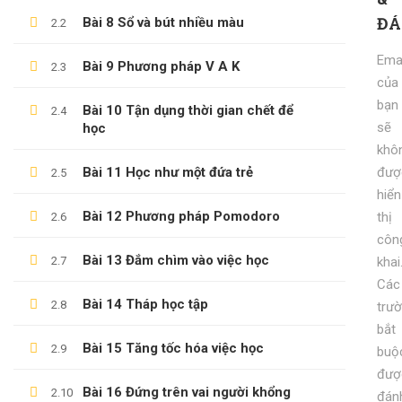
ĐÁ
Bài 8 Sổ và bút nhiều màu
2.2
KỸ NĂNG KỶ LUẬT BẢN THÂN
600,000 ₫
99,000 ₫
Emai
Bài 9 Phương pháp V A K
2.3
của
bạn
Bài 10 Tận dụng thời gian chết để
2.4
sẽ
học
khô
Bài 11 Học như một đứa trẻ
đượ
2.5
hiển
Bài 12 Phương pháp Pomodoro
thị
2.6
côn
Bài 13 Đắm chìm vào việc học
2.7
khai
Các
Bài 14 Tháp học tập
2.8
trư
bắt
Bài 15 Tăng tốc hóa việc học
2.9
buộ
đượ
Bài 16 Đứng trên vai người khổng
2.10
đán