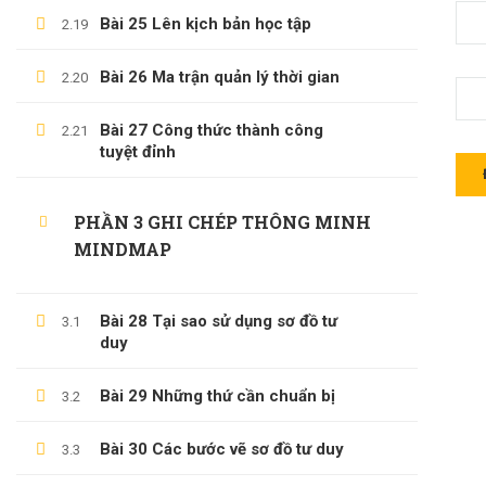
Bài 25 Lên kịch bản học tập
2.19
Bài 26 Ma trận quản lý thời gian
2.20
LÊ TRỌNG DUY
Bài 27 Công thức thành công
2.21
tuyệt đỉnh
Giới Thiệu Về Website Học Online
Blog
PHẦN 3 GHI CHÉP THÔNG MINH
Liên Hệ
MINDMAP
Hợp Tác Giảng Dạy
Bài 28 Tại sao sử dụng sơ đồ tư
3.1
duy
THÔNG TIN HỖ TRỢ
Bài 29 Những thứ cần chuẩn bị
3.2
Các Khóa Học
Bài 30 Các bước vẽ sơ đồ tư duy
3.3
Câu Hỏi Thường Gặp