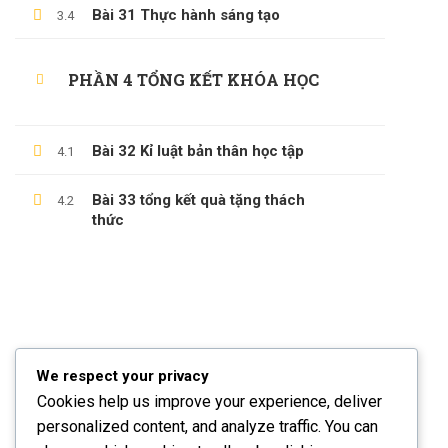
Bài 31 Thực hành sáng tạo
3.4
Câu Hỏi Thường Gặp
Chính Sách & Điều Khoản
PHẦN 4 TỔNG KẾT KHÓA HỌC
Đăng Ký Affiliate
Bài 32 Kỉ luật bản thân học tập
4.1
CÁC CHỦ ĐỀ
Bài 33 tổng kết quà tặng thách
4.2
thức
Sách
KỸ NĂNG
Phát Triển Bản Thân
Kinh Doanh
Blog
We respect your privacy
Cookies help us improve your experience, deliver
personalized content, and analyze traffic. You can