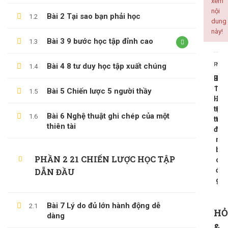
xem
nội
Bài 2 Tại sao bạn phải học
1.2
ALL COURSES
dung
này!
Bài 3 9 bước học tập đỉnh cao
1.3
BACKEND
CÔNG NGHỆ THÔNG TIN
PREV
NEX
Bài 4 8 tư duy học tập xuất chúng
1.4
KINH DOANH
Bài
Bài
KỸ NĂNG MỀM
17
19
Bài 5 Chiến lược 5 người thầy
1.5
Học
20h
PHÁT TRIỂN BẢN THÂN
tập
Đầ
Bài 6 Nghệ thuật ghi chép của một
1.6
trọn
tiê
thiên tài
đời
học
nha
LATEST COURSES
bất
PHẦN 2 21 CHIẾN LƯỢC HỌC TẬP
cứ
Thần Số Học – Sinh Trắc Vân Tay
điề
DẪN ĐẦU
gì
500,000 ₫
99,000 ₫
Tổng Quan Về Khởi Nghiệp
Bài 7 Lý do đủ lớn hành động dễ
2.1
HỎ
dàng
600,000 ₫
199,000 ₫
&