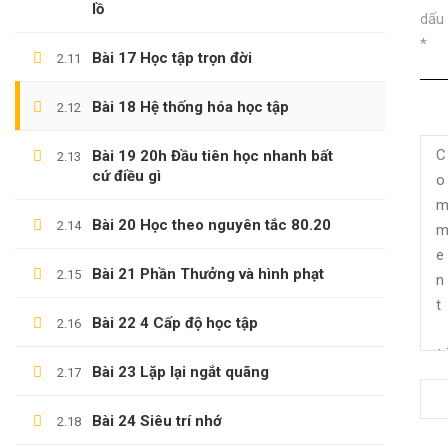
lồ
dấu
*
Bài 17 Học tập trọn đời
2.11
Bài 18 Hệ thống hóa học tập
2.12
Bài 19 20h Đầu tiên học nhanh bất
2.13
cứ điều gì
Bài 20 Học theo nguyên tắc 80.20
2.14
Bài 21 Phần Thưởng và hình phạt
2.15
(0)347658345
Bài 22 4 Cấp độ học tập
2.16
duymillionaires
@gmail.com
Bài 23 Lặp lại ngắt quãng
2.17
Bài 24 Siêu trí nhớ
2.18