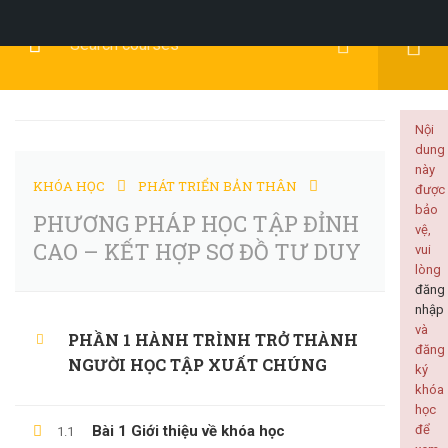
Đăng Ký
Đăng Nhập
Nội
dung
này
KHÓA HỌC
PHÁT TRIỂN BẢN THÂN
được
KỸ NĂNG MỀM
bảo
PHƯƠNG PHÁP HỌC TẬP ĐỈNH
vệ,
CAO – KẾT HỢP SƠ ĐỒ TƯ DUY
vui
lòng
đăng
nhập
Home
Tất cả khóa học
KỸ NĂNG MỀM
và
PHẦN 1 HÀNH TRÌNH TRỞ THÀNH
đăng
PHƯƠNG PHÁP HỌC TẬP ĐỈNH CAO – KẾT HỢP SƠ ĐỒ TƯ DUY
NGƯỜI HỌC TẬP XUẤT CHÚNG
ký
khóa
học
Bài 1 Giới thiệu về khóa học
để
1.1