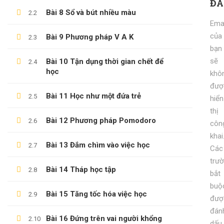
ĐÁ
Bài 8 Sổ và bút nhiều màu
2.2
KỸ NĂNG KỶ LUẬT BẢN THÂN
Emai
600,000 ₫
99,000 ₫
của
Bài 9 Phương pháp V A K
2.3
bạn
sẽ
Bài 10 Tận dụng thời gian chết để
2.4
học
khô
đượ
Bài 11 Học như một đứa trẻ
2.5
hiển
thị
Bài 12 Phương pháp Pomodoro
2.6
côn
khai
Bài 13 Đắm chìm vào việc học
2.7
Các
(0)347658345
trư
Bài 14 Tháp học tập
2.8
bắt
duymillionaires
@gmail.com
buộ
Bài 15 Tăng tốc hóa việc học
2.9
đượ
đán
Bài 16 Đứng trên vai người khổng
2.10
dấu