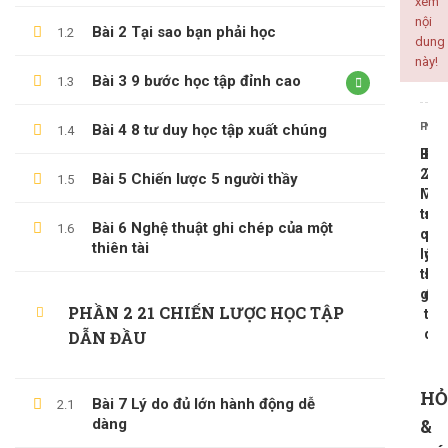
xem
nội
Bài 2 Tại sao bạn phải học
1.2
ALL COURSES
dung
này!
Bài 3 9 bước học tập đỉnh cao
1.3
BACKEND
CÔNG NGHỆ THÔNG TIN
PREV
NEX
Bài 4 8 tư duy học tập xuất chúng
1.4
KINH DOANH
Bài
Bài
KỸ NĂNG MỀM
26
28
Bài 5 Chiến lược 5 người thầy
1.5
Ma
Tại
PHÁT TRIỂN BẢN THÂN
trận
sa
Bài 6 Nghệ thuật ghi chép của một
1.6
quả
sử
thiên tài
lý
dụ
thời
sơ
LATEST COURSES
gia
đồ
PHẦN 2 21 CHIẾN LƯỢC HỌC TẬP
tư
Thần Số Học – Sinh Trắc Vân Tay
duy
DẪN ĐẦU
500,000 ₫
99,000 ₫
HỎ
Tổng Quan Về Khởi Nghiệp
Bài 7 Lý do đủ lớn hành động dễ
2.1
&
dàng
600,000 ₫
199,000 ₫