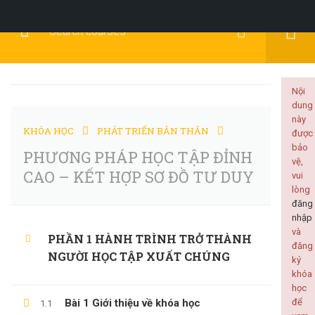
Đăng Ký
Đăng Nhập
Nội
dung
này
KHÓA HỌC
PHÁT TRIỂN BẢN THÂN
được
KỸ NĂNG MỀM
bảo
PHƯƠNG PHÁP HỌC TẬP ĐỈNH
vệ,
CAO – KẾT HỢP SƠ ĐỒ TƯ DUY
vui
lòng
đăng
nhập
Home
Tất cả khóa học
KỸ NĂNG MỀM
và
PHẦN 1 HÀNH TRÌNH TRỞ THÀNH
đăng
PHƯƠNG PHÁP HỌC TẬP ĐỈNH CAO – KẾT HỢP SƠ ĐỒ TƯ DUY
NGƯỜI HỌC TẬP XUẤT CHÚNG
ký
khóa
học
Bài 1 Giới thiệu về khóa học
để
1.1