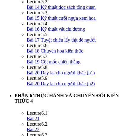
Lecture
5.2
Bài 14 Kỹ thuật đọc sách tổng quan
Lecture
5.3
Bài 15 Kỹ thuật cưỡi ngựa xem hoa
Lecture
5.4
Bài 16 Kỹ thuật vật chỉ đường
Lecture
5.5
Bài 17 Tuyệt chiêu lấy thịt đè người
Lecture
5.6
Bài 18 Chuyển hoá kiến thức
Lecture
5.7
Bài 19 Cột mốc chiến thắng
Lecture
5.8
Bài 20 Dạy lại cho người khác (p1)
Lecture
5.9
Bài 20 Dạy lại cho người khác (p2)
PHẦN 6 THỰC HÀNH VÀ CHUYỂN ĐỔI KIẾN
THỨC
4
Lecture
6.1
Bài 21
Lecture
6.2
Bài 22
Lecture
6.3