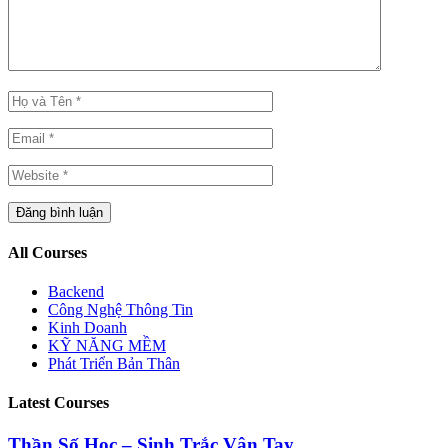
All Courses
Backend
Công Nghệ Thông Tin
Kinh Doanh
KỸ NĂNG MỀM
Phát Triển Bản Thân
Latest Courses
Thần Số Học – Sinh Trắc Vân Tay