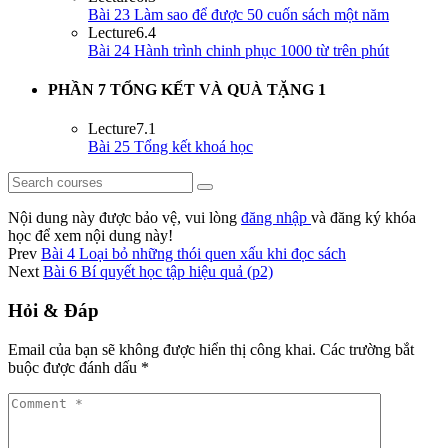
Bài 23 Làm sao để được 50 cuốn sách một năm
Lecture
6.4
Bài 24 Hành trình chinh phục 1000 từ trên phút
PHẦN 7 TỔNG KẾT VÀ QUÀ TẶNG
1
Lecture
7.1
Bài 25 Tổng kết khoá học
Nội dung này được bảo vệ, vui lòng
đăng nhập
và đăng ký khóa
học để xem nội dung này!
Prev
Bài 4 Loại bỏ những thói quen xấu khi đọc sách
Next
Bài 6 Bí quyết học tập hiệu quả (p2)
Hỏi & Đáp
Email của bạn sẽ không được hiển thị công khai.
Các trường bắt
buộc được đánh dấu
*