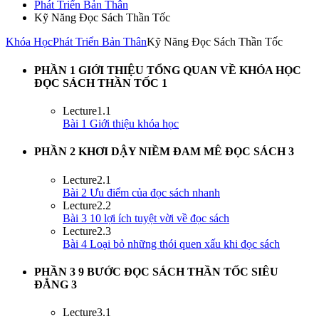
Phát Triển Bản Thân
Kỹ Năng Đọc Sách Thần Tốc
Khóa Học
Phát Triển Bản Thân
Kỹ Năng Đọc Sách Thần Tốc
PHẦN 1 GIỚI THIỆU TỔNG QUAN VỀ KHÓA HỌC
ĐỌC SÁCH THẦN TỐC
1
Lecture
1.1
Bài 1 Giới thiệu khóa học
PHẦN 2 KHƠI DẬY NIỀM ĐAM MÊ ĐỌC SÁCH
3
Lecture
2.1
Bài 2 Ưu điểm của đọc sách nhanh
Lecture
2.2
Bài 3 10 lợi ích tuyệt vời về đọc sách
Lecture
2.3
Bài 4 Loại bỏ những thói quen xấu khi đọc sách
PHẦN 3 9 BƯỚC ĐỌC SÁCH THẦN TỐC SIÊU
ĐẲNG
3
Lecture
3.1