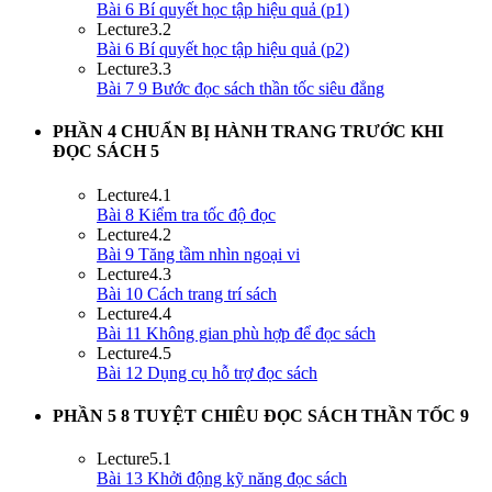
Bài 6 Bí quyết học tập hiệu quả (p1)
Lecture
3.2
Bài 6 Bí quyết học tập hiệu quả (p2)
Lecture
3.3
Bài 7 9 Bước đọc sách thần tốc siêu đẳng
PHẦN 4 CHUẨN BỊ HÀNH TRANG TRƯỚC KHI
ĐỌC SÁCH
5
Lecture
4.1
Bài 8 Kiểm tra tốc độ đọc
Lecture
4.2
Bài 9 Tăng tầm nhìn ngoại vi
Lecture
4.3
Bài 10 Cách trang trí sách
Lecture
4.4
Bài 11 Không gian phù hợp để đọc sách
Lecture
4.5
Bài 12 Dụng cụ hỗ trợ đọc sách
PHẦN 5 8 TUYỆT CHIÊU ĐỌC SÁCH THẦN TỐC
9
Lecture
5.1
Bài 13 Khởi động kỹ năng đọc sách