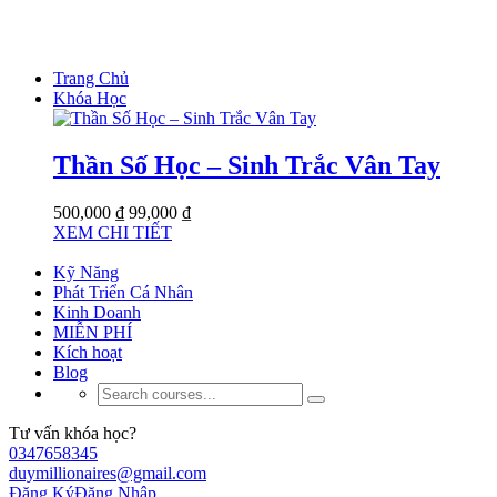
Trang Chủ
Khóa Học
Thần Số Học – Sinh Trắc Vân Tay
500,000 ₫
99,000 ₫
XEM CHI TIẾT
Kỹ Năng
Phát Triển Cá Nhân
Kinh Doanh
MIỄN PHÍ
Kích hoạt
Blog
Tư vấn khóa học?
0347658345
duymillionaires@gmail.com
Đăng Ký
Đăng Nhập