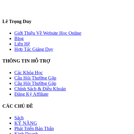
Lê Trọng Duy
Giới Thiệu Về Website Học Online
Blog
Liên Hệ
Hợp Tác Giảng Dạy
THÔNG TIN HỖ TRỢ
Các Khóa Học
Câu Hỏi Thường Gặp
Câu Hỏi Thường Gặp
Chính Sách & Điều Khoản
Đăng Ký Affiliate
CÁC CHỦ ĐỀ
Sách
KỸ NĂNG
Phát Triển Bản Thân
Kinh Doanh