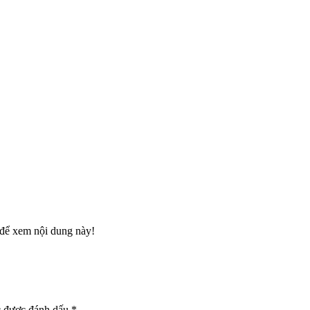
để xem nội dung này!
c được đánh dấu
*