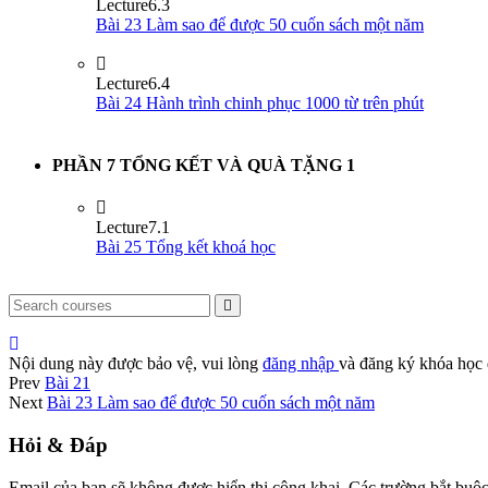
Lecture
6.3
Bài 23 Làm sao để được 50 cuốn sách một năm
Lecture
6.4
Bài 24 Hành trình chinh phục 1000 từ trên phút
PHẦN 7 TỔNG KẾT VÀ QUÀ TẶNG
1
Lecture
7.1
Bài 25 Tổng kết khoá học
Nội dung này được bảo vệ, vui lòng
đăng nhập
và đăng ký khóa học 
Prev
Bài 21
Next
Bài 23 Làm sao để được 50 cuốn sách một năm
Hỏi & Đáp
Email của bạn sẽ không được hiển thị công khai.
Các trường bắt buộ