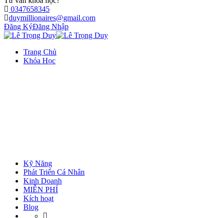
Tư vấn khóa học?
0347658345
duymillionaires@gmail.com
Đăng Ký
Đăng Nhập
Trang Chủ
Khóa Học
Kỹ Năng
Phát Triển Cá Nhân
Kinh Doanh
MIỄN PHÍ
Kích hoạt
Blog