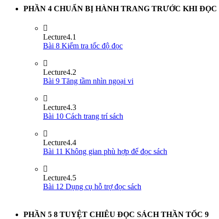
PHẦN 4 CHUẨN BỊ HÀNH TRANG TRƯỚC KHI ĐỌC
Lecture
4.1
Bài 8 Kiểm tra tốc độ đọc
Lecture
4.2
Bài 9 Tăng tầm nhìn ngoại vi
Lecture
4.3
Bài 10 Cách trang trí sách
Lecture
4.4
Bài 11 Không gian phù hợp để đọc sách
Lecture
4.5
Bài 12 Dụng cụ hỗ trợ đọc sách
PHẦN 5 8 TUYỆT CHIÊU ĐỌC SÁCH THẦN TỐC
9