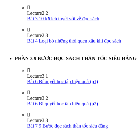
Lecture
2.2
Bài 3 10 lợi ích tuyệt vời về đọc sách
Lecture
2.3
Bài 4 Loại bỏ những thói quen xấu khi đọc sách
PHẦN 3 9 BƯỚC ĐỌC SÁCH THẦN TỐC SIÊU ĐẲNG
Lecture
3.1
Bài 6 Bí quyết học tập hiệu quả (p1)
Lecture
3.2
Bài 6 Bí quyết học tập hiệu quả (p2)
Lecture
3.3
Bài 7 9 Bước đọc sách thần tốc siêu đẳng