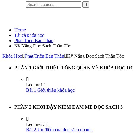
Phát Triển Bản Thân
Home
Tất cả khóa học
Phát Triển Bản Thân
Kỹ Năng Đọc Sách Thần Tốc
Khóa Học
Phát Triển Bản Thân
Kỹ Năng Đọc Sách Thần Tốc
PHẦN 1 GIỚI THIỆU TỔNG QUAN VỀ KHÓA HỌC 
Lecture
1.1
Bài 1 Giới thiệu khóa học
PHẦN 2 KHƠI DẬY NIỀM ĐAM MÊ ĐỌC SÁCH
3
Lecture
2.1
Bài 2 Ưu điểm của đọc sách nhanh