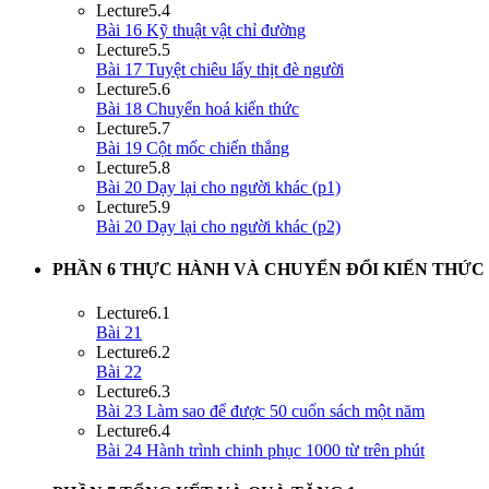
Lecture
5.4
Bài 16 Kỹ thuật vật chỉ đường
Lecture
5.5
Bài 17 Tuyệt chiêu lấy thịt đè người
Lecture
5.6
Bài 18 Chuyển hoá kiến thức
Lecture
5.7
Bài 19 Cột mốc chiến thắng
Lecture
5.8
Bài 20 Dạy lại cho người khác (p1)
Lecture
5.9
Bài 20 Dạy lại cho người khác (p2)
PHẦN 6 THỰC HÀNH VÀ CHUYỂN ĐỔI KIẾN THỨC
Lecture
6.1
Bài 21
Lecture
6.2
Bài 22
Lecture
6.3
Bài 23 Làm sao để được 50 cuốn sách một năm
Lecture
6.4
Bài 24 Hành trình chinh phục 1000 từ trên phút