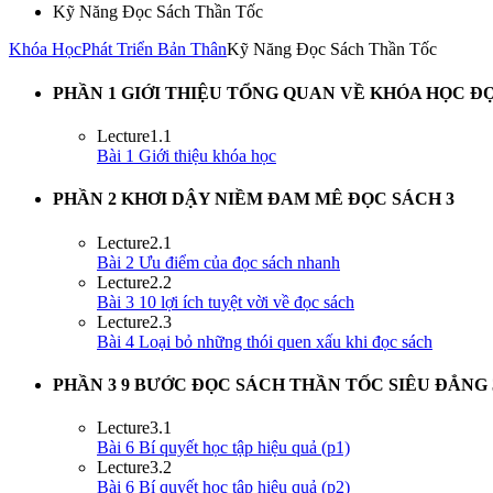
Kỹ Năng Đọc Sách Thần Tốc
Khóa Học
Phát Triển Bản Thân
Kỹ Năng Đọc Sách Thần Tốc
PHẦN 1 GIỚI THIỆU TỔNG QUAN VỀ KHÓA HỌC 
Lecture
1.1
Bài 1 Giới thiệu khóa học
PHẦN 2 KHƠI DẬY NIỀM ĐAM MÊ ĐỌC SÁCH
3
Lecture
2.1
Bài 2 Ưu điểm của đọc sách nhanh
Lecture
2.2
Bài 3 10 lợi ích tuyệt vời về đọc sách
Lecture
2.3
Bài 4 Loại bỏ những thói quen xấu khi đọc sách
PHẦN 3 9 BƯỚC ĐỌC SÁCH THẦN TỐC SIÊU ĐẲNG
Lecture
3.1
Bài 6 Bí quyết học tập hiệu quả (p1)
Lecture
3.2
Bài 6 Bí quyết học tập hiệu quả (p2)