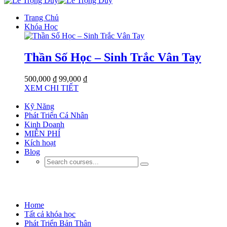
Trang Chủ
Khóa Học
Thần Số Học – Sinh Trắc Vân Tay
500,000 ₫
99,000 ₫
XEM CHI TIẾT
Kỹ Năng
Phát Triển Cá Nhân
Kinh Doanh
MIỄN PHÍ
Kích hoạt
Blog
Phát Triển Bản Thân
Home
Tất cả khóa học
Phát Triển Bản Thân