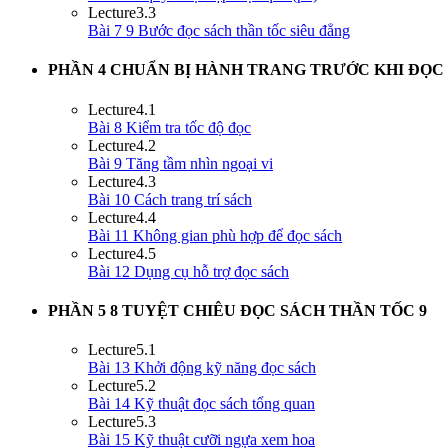
Lecture
3.3
Bài 7 9 Bước đọc sách thần tốc siêu đẳng
PHẦN 4 CHUẨN BỊ HÀNH TRANG TRƯỚC KHI ĐỌC
Lecture
4.1
Bài 8 Kiểm tra tốc độ đọc
Lecture
4.2
Bài 9 Tăng tầm nhìn ngoại vi
Lecture
4.3
Bài 10 Cách trang trí sách
Lecture
4.4
Bài 11 Không gian phù hợp để đọc sách
Lecture
4.5
Bài 12 Dụng cụ hỗ trợ đọc sách
PHẦN 5 8 TUYỆT CHIÊU ĐỌC SÁCH THẦN TỐC
9
Lecture
5.1
Bài 13 Khởi động kỹ năng đọc sách
Lecture
5.2
Bài 14 Kỹ thuật đọc sách tổng quan
Lecture
5.3
Bài 15 Kỹ thuật cưỡi ngựa xem hoa