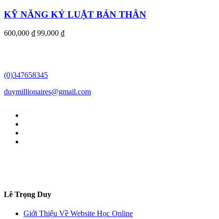
KỸ NĂNG KỶ LUẬT BẢN THÂN
600,000 ₫
99,000 ₫
(0)347658345
duymillionaires
@gmail.com
Lê Trọng Duy
Giới Thiệu Về Website Học Online