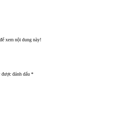
để xem nội dung này!
c được đánh dấu
*