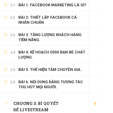
BÀI 1: FACEBOOK MARKETING LÀ GÌ?
2.1
BÀI 2: THIẾT LẬP FACEBOOK CÁ
2.2
NHÂN CHUẨN
BÀI 3: TĂNG LƯỢNG KHÁCH HÀNG
2.3
TIỀM NĂNG.
BÀI 4: KẾ HOẠCH 5000 BẠN BÈ CHẤT
2.4
LƯỢNG.
BÀI 5: THẾ HIỆN TẦM CHUYÊN GIA.
2.5
BÀI 6: NỘI DUNG ĐĂNG TƯƠNG TÁC
2.6
THU HÚT MỌI NGƯỜI.
9
CHƯƠNG 3: BÍ QUYẾT
ĐỂ LIVESTREAM