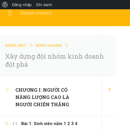
Đăng nhập
Ghi danh
Tư vấn khóa học?
0347658345
duymillionaires@gmai
TRANG CHỦ
KHÓA HỌC
KINH DOANH
Xây dựng đội nhóm kinh doanh
đột phá
KINH DOANH
7
CHƯƠNG I: NGƯỜI CÓ
NĂNG LƯỢNG CAO LÀ
NGƯỜI CHIẾN THẮNG
Bài 1: Sinh viên năm 1 2 3 4
1.1
Home
Tất cả khóa học
Kinh Doanh
Xây dựng độ