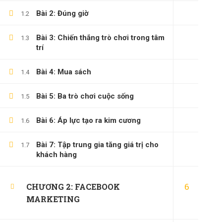
Bài 2: Đúng giờ
1.2
Bài 3: Chiến thắng trò chơi trong tâm
1.3
trí
Bài 4: Mua sách
1.4
Bài 5: Ba trò chơi cuộc sống
1.5
Bài 6: Áp lực tạo ra kim cương
1.6
Bài 7: Tập trung gia tăng giá trị cho
1.7
khách hàng
6
CHƯƠNG 2: FACEBOOK
MARKETING