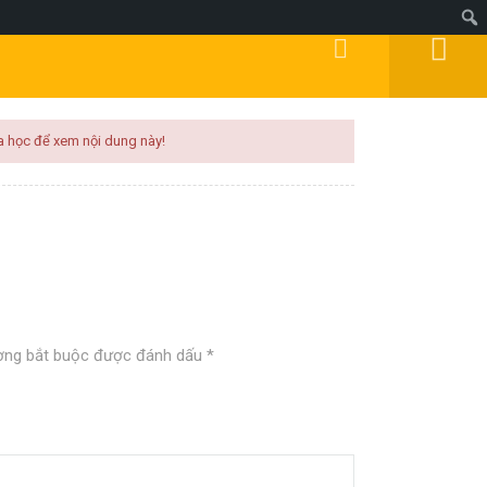
Đăng Ký
Đăng Nhập
DOANH
MIỄN PHÍ
KÍCH HOẠT
BLOG
a học để xem nội dung này!
ờng bắt buộc được đánh dấu
*