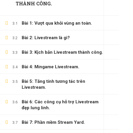
THÀNH CÔNG.
Bài 1: Vượt qua khỏi vùng an toàn.
3.1
Bài 2: Livestream là gì?
3.2
Bài 3: Kịch bản Livestream thành công.
3.3
Bài 4: Mingame Livestream.
3.4
(0)347658345
Bài 5: Tăng tính tương tác trên
3.5
Livestream.
duymillionaires
@gmail.com
Bài 6: Các công cụ hỗ trợ Livestream
3.6
đẹp lung linh.
Bài 7: Phần mềm Stream Yard.
3.7