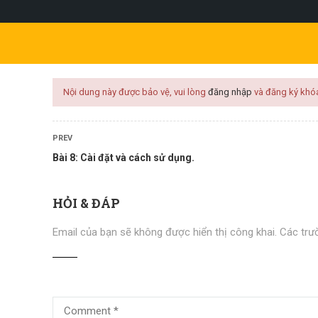
l.com
KHÓA HỌC
KỸ NĂNG
PHÁT TRIỂN CÁ NHÂN
KINH 
Nội dung này được bảo vệ, vui lòng
đăng nhập
và đăng ký khó
PREV
Bài 8: Cài đặt và cách sử dụng.
HỎI & ĐÁP
Email của bạn sẽ không được hiển thị công khai.
Các trư
i nhóm kinh doanh đột phá