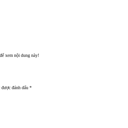
để xem nội dung này!
c được đánh dấu
*