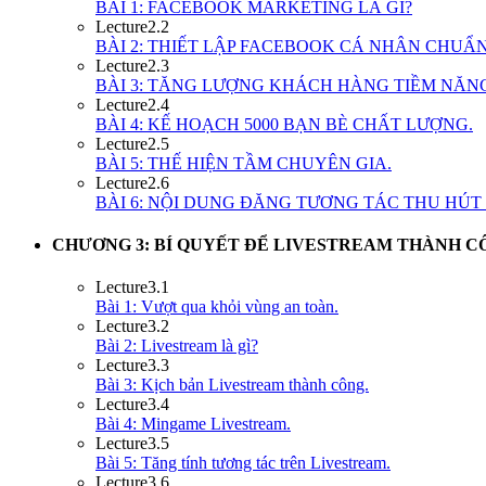
BÀI 1: FACEBOOK MARKETING LÀ GÌ?
Lecture
2.2
BÀI 2: THIẾT LẬP FACEBOOK CÁ NHÂN CHUẨ
Lecture
2.3
BÀI 3: TĂNG LƯỢNG KHÁCH HÀNG TIỀM NĂN
Lecture
2.4
BÀI 4: KẾ HOẠCH 5000 BẠN BÈ CHẤT LƯỢNG.
Lecture
2.5
BÀI 5: THẾ HIỆN TẦM CHUYÊN GIA.
Lecture
2.6
BÀI 6: NỘI DUNG ĐĂNG TƯƠNG TÁC THU HÚT 
CHƯƠNG 3: BÍ QUYẾT ĐỂ LIVESTREAM THÀNH C
Lecture
3.1
Bài 1: Vượt qua khỏi vùng an toàn.
Lecture
3.2
Bài 2: Livestream là gì?
Lecture
3.3
Bài 3: Kịch bản Livestream thành công.
Lecture
3.4
Bài 4: Mingame Livestream.
Lecture
3.5
Bài 5: Tăng tính tương tác trên Livestream.
Lecture
3.6