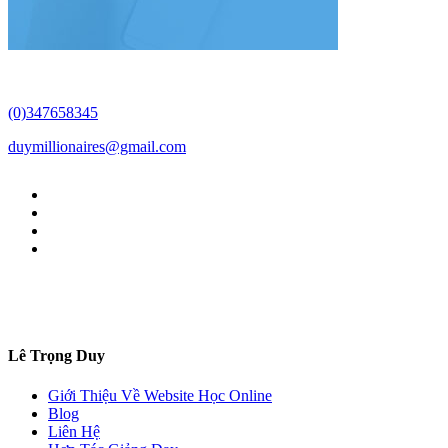
(0)347658345
duymillionaires
@gmail.com
Lê Trọng Duy
Giới Thiệu Về Website Học Online
Blog
Liên Hệ