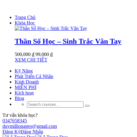
Trang Chủ
Khóa Học
Thần Số Học – Sinh Trắc Vân Tay
500,000 ₫
99,000 ₫
XEM CHI TIẾT
Kỹ Năng
Phát Triển Cá Nhân
Kinh Doanh
MIỄN PHÍ
Kích hoạt
Blog
Tư vấn khóa học?
0347658345
duymillionaires@gmail.com
Đăng Ký
Đăng Nhập