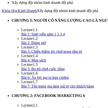
Xây dựng đội nhóm kinh doanh đột phá
Khóa Học
Kinh Doanh
Xây dựng đội nhóm kinh doanh đột phá
CHƯƠNG I: NGƯỜI CÓ NĂNG LƯỢNG CAO LÀ NG
Lecture
1.1
Bài 1: Sinh viên năm 1 2 3 4
Lecture
1.2
Bài 2: Đúng giờ
Lecture
1.3
Bài 3: Chiến thắng trò chơi trong tâm trí
Lecture
1.4
Bài 4: Mua sách
Lecture
1.5
Bài 5: Ba trò chơi cuộc sống
Lecture
1.6
Bài 6: Áp lực tạo ra kim cương
Lecture
1.7
Bài 7: Tập trung gia tăng giá trị cho khách hàng
CHƯƠNG 2: FACEBOOK MARKETING
6
Lecture
2.1