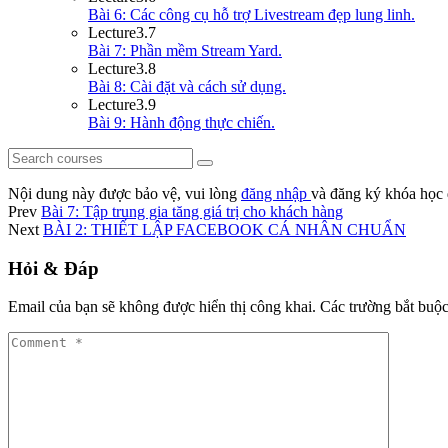
Bài 6: Các công cụ hỗ trợ Livestream đẹp lung linh.
Lecture
3.7
Bài 7: Phần mềm Stream Yard.
Lecture
3.8
Bài 8: Cài đặt và cách sử dụng.
Lecture
3.9
Bài 9: Hành động thực chiến.
Nội dung này được bảo vệ, vui lòng
đăng nhập
và đăng ký khóa học 
Prev
Bài 7: Tập trung gia tăng giá trị cho khách hàng
Next
BÀI 2: THIẾT LẬP FACEBOOK CÁ NHÂN CHUẨN
Hỏi & Đáp
Email của bạn sẽ không được hiển thị công khai.
Các trường bắt buộ