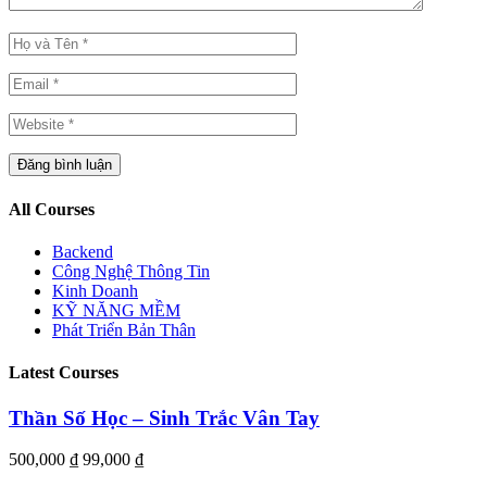
All Courses
Backend
Công Nghệ Thông Tin
Kinh Doanh
KỸ NĂNG MỀM
Phát Triển Bản Thân
Latest Courses
Thần Số Học – Sinh Trắc Vân Tay
500,000 ₫
99,000 ₫