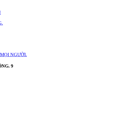
N
G.
MỌI NGƯỜI.
ÔNG.
9