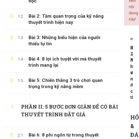
học
xem
nội
ALL COURSES
dung
Bài 2: Tầm quan trọng của kỹ năng
1.2
này!
thuyết trình hiện nay
BACKEND
CÔNG NGHỆ THÔNG TIN
Bài 3: Những biểu hiện của người
1.3
PREV
NEX
thiếu tự tin
KINH DOANH
Bài
Bài
KỸ NĂNG MỀM
25
27
Bài 4: 8 lợi ích tuyệt vời mà thuyết
1.4
Ngo
Vid
PHÁT TRIỂN BẢN THÂN
trình mang lại
hình
clip
và
tru
ngô
cả
Bài 5: Chiến thắng 3 trò chơi quan
1.5
ngữ
hứ
trọng trong kỹ năng mềm
LATEST COURSES
cơ
thể
Thần Số Học – Sinh Trắc Vân Tay
PHẦN II: 5 BƯỚC ĐƠN GIẢN ĐỂ CÓ BÀI
500,000 ₫
99,000 ₫
THUYẾT TRÌNH ĐẮT GIÁ
HỎ
Tổng Quan Về Khởi Nghiệp
&
ĐÁ
Bài 6: 8 phi ngôn từ trong thuyết
600,000 ₫
199,000 ₫
2.1