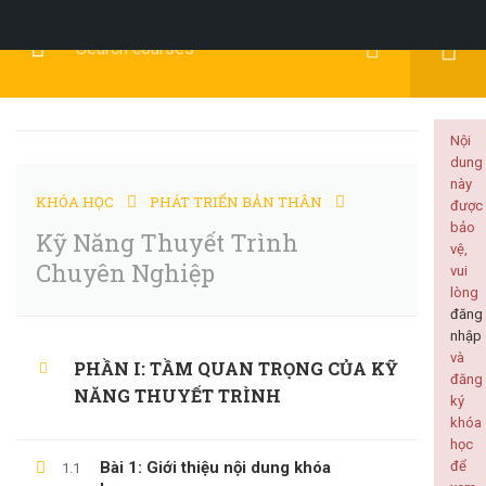
Đăng Ký
Đăng Nhập
Nội
dung
này
KHÓA HỌC
PHÁT TRIỂN BẢN THÂN
được
KỸ NĂNG MỀM
bảo
Kỹ Năng Thuyết Trình
vệ,
Chuyên Nghiệp
vui
lòng
đăng
nhập
Home
Tất cả khóa học
KỸ NĂNG MỀM
và
PHẦN I: TẦM QUAN TRỌNG CỦA KỸ
đăng
Kỹ Năng Thuyết Trình Chuyên Nghiệp
NĂNG THUYẾT TRÌNH
ký
khóa
học
Bài 1: Giới thiệu nội dung khóa
để
1.1