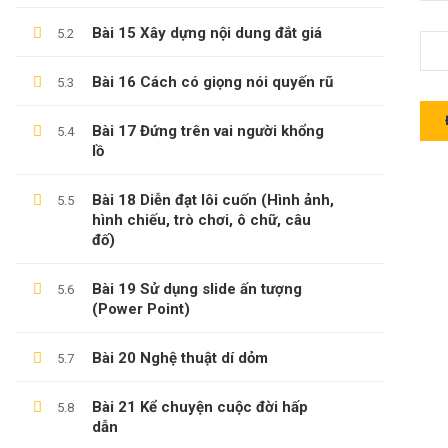
Bài 15 Xây dựng nội dung đắt giá
5.2
Bài 16 Cách có giọng nói quyến rũ
5.3
LÊ TRỌNG DUY
Bài 17 Đứng trên vai người khổng
5.4
Giới Thiệu Về Website Học Online
lồ
Blog
Bài 18 Diễn đạt lôi cuốn (Hình ảnh,
5.5
hình chiếu, trò chơi, ô chữ, câu
Liên Hệ
đố)
Hợp Tác Giảng Dạy
Bài 19 Sử dụng slide ấn tượng
5.6
(Power Point)
THÔNG TIN HỖ TRỢ
Bài 20 Nghệ thuật dí dỏm
5.7
Các Khóa Học
Bài 21 Kể chuyện cuộc đời hấp
5.8
dẫn
Câu Hỏi Thường Gặp