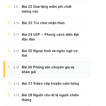
Câu Hỏi Thường Gặp
Bài 22 Quà tặng miễn phí chất
5.9
lượng cao
Chính Sách & Điều Khoản
Đăng Ký Affiliate
Bài 23 Trò chơi nhận thức
5.10
Bài 24 USP – Phong cách diễn đạt
5.11
độc đáo
CÁC CHỦ ĐỀ
Bài 25 Ngoại hình và ngôn ngữ cơ
5.12
thể
Sách
KỸ NĂNG
Bài 26 Phỏng vấn chuyên gia và
5.13
khán giả
Phát Triển Bản Thân
Kinh Doanh
Bài 27 Video clip truyền cảm hứng
5.14
Blog
Bài 28 Người cho đi là người chiến
5.15
thắng