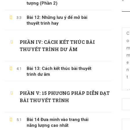
*
tượng (Phần 2)
Bài 12: Những lưu ý để mở bài
3.3
thuyết trình hay
PHẦN IV: CÁCH KẾT THÚC BÀI
THUYẾT TRÌNH DƯ ÂM
Bài 13: Cách kết thúc bài thuyết
4.1
trình dư âm
(0)347658345
PHẦN V: 15 PHƯƠNG PHÁP DIỄN ĐẠT
duymillionaires
@gmail.com
BÀI THUYẾT TRÌNH
Bài 14 Đưa mình vào trang thái
5.1
năng lượng cao nhất