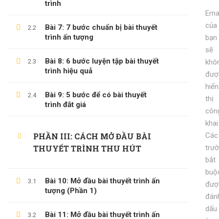
trình
Emai
KỸ NĂNG KỶ LUẬT BẢN THÂN
của
Bài 7: 7 bước chuẩn bị bài thuyết
2.2
600,000 ₫
99,000 ₫
trình ấn tượng
bạn
sẽ
Bài 8: 6 bước luyện tập bài thuyết
2.3
khô
trình hiệu quả
đượ
hiển
Bài 9: 5 bước để có bài thuyết
2.4
thị
trình đắt giá
côn
khai
PHẦN III: CÁCH MỞ ĐẦU BÀI
Các
THUYẾT TRÌNH THU HÚT
trư
bắt
buộ
Bài 10: Mở đầu bài thuyết trình ấn
3.1
đượ
tượng (Phần 1)
đán
dấu
Bài 11: Mở đầu bài thuyết trình ấn
3.2