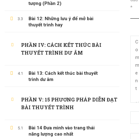
tượng (Phần 2)
*
Bài 12: Những lưu ý để mở bài
3.3
thuyết trình hay
PHẦN IV: CÁCH KẾT THÚC BÀI
THUYẾT TRÌNH DƯ ÂM
Bài 13: Cách kết thúc bài thuyết
4.1
trình dư âm
(0)347658345
PHẦN V: 15 PHƯƠNG PHÁP DIỄN ĐẠT
duymillionaires
@gmail.com
BÀI THUYẾT TRÌNH
Bài 14 Đưa mình vào trang thái
5.1
năng lượng cao nhất