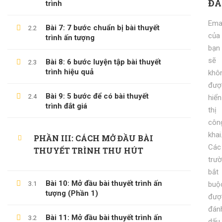
ĐÁ
trình
KỸ NĂNG KỶ LUẬT BẢN THÂN
Emai
Bài 7: 7 bước chuẩn bị bài thuyết
2.2
600,000 ₫
99,000 ₫
của
trình ấn tượng
bạn
sẽ
Bài 8: 6 bước luyện tập bài thuyết
2.3
trình hiệu quả
khô
đượ
Bài 9: 5 bước để có bài thuyết
2.4
hiển
trình đắt giá
thị
côn
khai
PHẦN III: CÁCH MỞ ĐẦU BÀI
Các
THUYẾT TRÌNH THU HÚT
trư
bắt
Bài 10: Mở đầu bài thuyết trình ấn
3.1
buộ
tượng (Phần 1)
đượ
đán
Bài 11: Mở đầu bài thuyết trình ấn
3.2
dấu