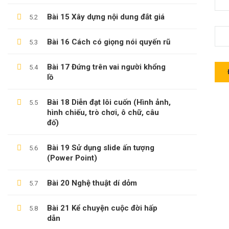
Bài 15 Xây dựng nội dung đắt giá
5.2
Bài 16 Cách có giọng nói quyến rũ
5.3
LÊ TRỌNG DUY
Bài 17 Đứng trên vai người khổng
5.4
Giới Thiệu Về Website Học Online
lồ
Blog
Bài 18 Diễn đạt lôi cuốn (Hình ảnh,
5.5
hình chiếu, trò chơi, ô chữ, câu
Liên Hệ
đố)
Hợp Tác Giảng Dạy
Bài 19 Sử dụng slide ấn tượng
5.6
(Power Point)
THÔNG TIN HỖ TRỢ
Bài 20 Nghệ thuật dí dỏm
5.7
Các Khóa Học
Bài 21 Kể chuyện cuộc đời hấp
5.8
dẫn
Câu Hỏi Thường Gặp