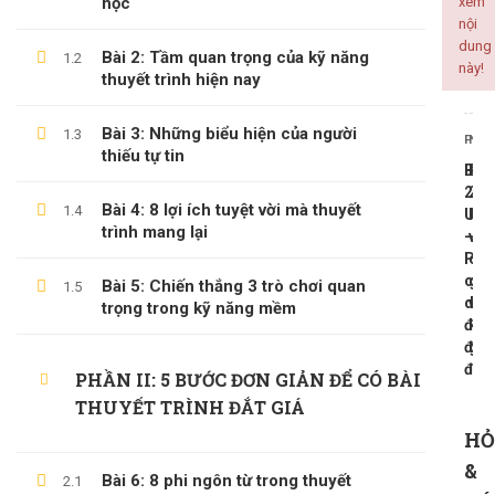
học
xem
nội
ALL COURSES
dung
Bài 2: Tầm quan trọng của kỹ năng
1.2
này!
thuyết trình hiện nay
BACKEND
CÔNG NGHỆ THÔNG TIN
Bài 3: Những biểu hiện của người
1.3
PREV
NEX
thiếu tự tin
KINH DOANH
Bài
Bài
KỸ NĂNG MỀM
24
26
Bài 4: 8 lợi ích tuyệt vời mà thuyết
1.4
US
Ph
PHÁT TRIỂN BẢN THÂN
trình mang lại
–
vấn
Pho
chu
các
gia
Bài 5: Chiến thắng 3 trò chơi quan
1.5
diễ
và
trọng trong kỹ năng mềm
LATEST COURSES
đạt
khá
độc
giả
Thần Số Học – Sinh Trắc Vân Tay
đáo
PHẦN II: 5 BƯỚC ĐƠN GIẢN ĐỂ CÓ BÀI
500,000 ₫
99,000 ₫
THUYẾT TRÌNH ĐẮT GIÁ
HỎ
Tổng Quan Về Khởi Nghiệp
&
Bài 6: 8 phi ngôn từ trong thuyết
600,000 ₫
199,000 ₫
2.1