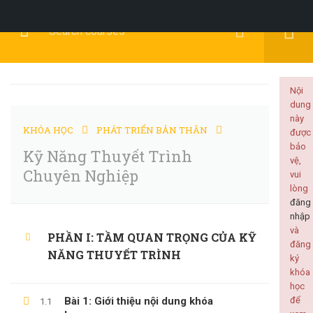
Đăng Ký
Đăng Nhập
Nội
dung
này
KHÓA HỌC
PHÁT TRIỂN BẢN THÂN
được
KỸ NĂNG MỀM
bảo
Kỹ Năng Thuyết Trình
vệ,
Chuyên Nghiệp
vui
lòng
đăng
nhập
Home
Tất cả khóa học
KỸ NĂNG MỀM
và
PHẦN I: TẦM QUAN TRỌNG CỦA KỸ
đăng
Kỹ Năng Thuyết Trình Chuyên Nghiệp
NĂNG THUYẾT TRÌNH
ký
khóa
học
Bài 1: Giới thiệu nội dung khóa
để
1.1