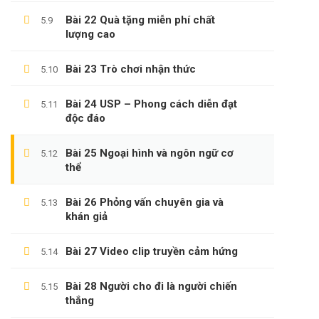
Câu Hỏi Thường Gặp
Bài 22 Quà tặng miễn phí chất
5.9
lượng cao
Chính Sách & Điều Khoản
Đăng Ký Affiliate
Bài 23 Trò chơi nhận thức
5.10
Bài 24 USP – Phong cách diễn đạt
5.11
độc đáo
CÁC CHỦ ĐỀ
Bài 25 Ngoại hình và ngôn ngữ cơ
5.12
thể
Sách
KỸ NĂNG
Bài 26 Phỏng vấn chuyên gia và
5.13
khán giả
Phát Triển Bản Thân
Kinh Doanh
Bài 27 Video clip truyền cảm hứng
5.14
Blog
Bài 28 Người cho đi là người chiến
5.15
thắng