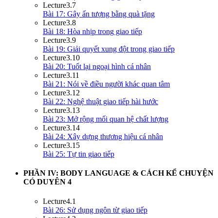
Lecture
3.7
Bài 17: Gây ấn tượng bằng quà tặng
Lecture
3.8
Bài 18: Hòa nhịp trong giao tiếp
Lecture
3.9
Bài 19: Giải quyết xung đột trong giao tiếp
Lecture
3.10
Bài 20: Tuốt lại ngoại hình cá nhân
Lecture
3.11
Bài 21: Nói về điều người khác quan tâm
Lecture
3.12
Bài 22: Nghệ thuật giao tiếp hài hước
Lecture
3.13
Bài 23: Mở rộng mối quan hệ chất lượng
Lecture
3.14
Bài 24: Xây dựng thương hiệu cá nhân
Lecture
3.15
Bài 25: Tự tin giao tiếp
PHẦN IV: BODY LANGUAGE & CÁCH KỂ CHUYỆN
CÓ DUYÊN
4
Lecture
4.1
Bài 26: Sử dụng ngôn từ giao tiếp