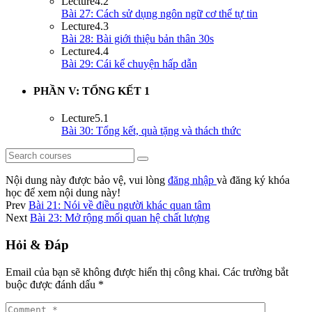
Lecture
4.2
Bài 27: Cách sử dụng ngôn ngữ cơ thể tự tin
Lecture
4.3
Bài 28: Bài giới thiệu bản thân 30s
Lecture
4.4
Bài 29: Cái kể chuyện hấp dẫn
PHẦN V: TỔNG KẾT
1
Lecture
5.1
Bài 30: Tổng kết, quà tặng và thách thức
Nội dung này được bảo vệ, vui lòng
đăng nhập
và đăng ký khóa
học để xem nội dung này!
Prev
Bài 21: Nói về điều người khác quan tâm
Next
Bài 23: Mở rộng mối quan hệ chất lượng
Hỏi & Đáp
Email của bạn sẽ không được hiển thị công khai.
Các trường bắt
buộc được đánh dấu
*