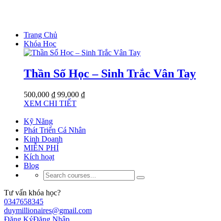
Trang Chủ
Khóa Học
Thần Số Học – Sinh Trắc Vân Tay
500,000 ₫
99,000 ₫
XEM CHI TIẾT
Kỹ Năng
Phát Triển Cá Nhân
Kinh Doanh
MIỄN PHÍ
Kích hoạt
Blog
Tư vấn khóa học?
0347658345
duymillionaires@gmail.com
Đăng Ký
Đăng Nhập