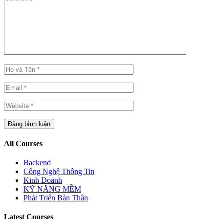
All Courses
Backend
Công Nghệ Thông Tin
Kinh Doanh
KỸ NĂNG MỀM
Phát Triển Bản Thân
Latest Courses