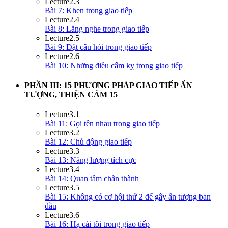
Lecture
2.3
Bài 7: Khen trong giao tiếp
Lecture
2.4
Bài 8: Lắng nghe trong giao tiếp
Lecture
2.5
Bài 9: Đặt câu hỏi trong giao tiếp
Lecture
2.6
Bài 10: Những điều cấm kỵ trong giao tiếp
PHẦN III: 15 PHƯƠNG PHÁP GIAO TIẾP ẤN
TƯỢNG, THIỆN CẢM
15
Lecture
3.1
Bài 11: Gọi tên nhau trong giao tiếp
Lecture
3.2
Bài 12: Chủ động giao tiếp
Lecture
3.3
Bài 13: Năng lượng tích cực
Lecture
3.4
Bài 14: Quan tâm chân thành
Lecture
3.5
Bài 15: Không có cơ hội thứ 2 để gây ấn tượng ban
đầu
Lecture
3.6
Bài 16: Hạ cái tôi trong giao tiếp