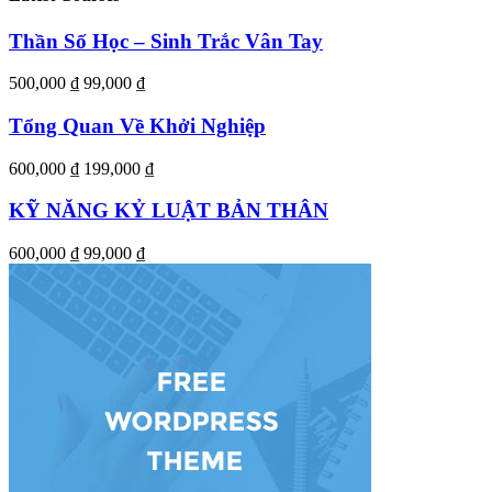
Thần Số Học – Sinh Trắc Vân Tay
500,000 ₫
99,000 ₫
Tổng Quan Về Khởi Nghiệp
600,000 ₫
199,000 ₫
KỸ NĂNG KỶ LUẬT BẢN THÂN
600,000 ₫
99,000 ₫