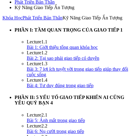
Phát Triển Bản Thân
Kỹ Năng Giao Tiếp Ấn Tượng
Khóa Học
Phát Triển Bản Thân
Kỹ Năng Giao Tiếp Ấn Tượng
PHẦN I: TẦM QUAN TRỌNG CỦA GIAO TIẾP
1
Lecture
1.1
Bài 1: Giới thiệu tổng quan khóa học
Lecture
1.2
Bài 2: Tại sao phải giao tiếp có duyên
Lecture
1.3
Bài 3: 7 lợi ích tuyệt vời trong giao tiếp giúp thay đổi
cuộc sống
Lecture
1.4
Bài 4: Tư duy đúng trong giao tiếp
PHẦN II: 5 YẾU TỐ GIAO TIẾP KHIẾN AI CŨNG
YÊU QUÝ BẠN
4
Lecture
2.1
Bài 5: Ánh mắt trong giao tiếp
Lecture
2.2
Bài 6: Nụ cười trong giao tiếp