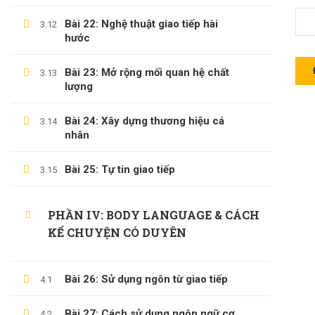
Các Khóa Học
Bài 22: Nghệ thuật giao tiếp hài
3.12
hước
Câu Hỏi Thường Gặp
Câu Hỏi Thường Gặp
Bài 23: Mở rộng mối quan hệ chất
3.13
lượng
Chính Sách & Điều Khoản
Đăng Ký Affiliate
Bài 24: Xây dựng thương hiệu cá
3.14
nhân
Bài 25: Tự tin giao tiếp
3.15
CÁC CHỦ ĐỀ
PHẦN IV: BODY LANGUAGE & CÁCH
Sách
KỂ CHUYỆN CÓ DUYÊN
KỸ NĂNG
Phát Triển Bản Thân
Bài 26: Sử dụng ngôn từ giao tiếp
4.1
Kinh Doanh
Bài 27: Cách sử dụng ngôn ngữ cơ
Blog
4.2