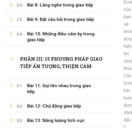
Emai
Tổng Quan Về Khởi Nghiệp
Bài 8: Lắng nghe trong giao tiếp
2.4
của
600,000 ₫
199,000 ₫
bạn
Bài 9: Đặt câu hỏi trong giao tiếp
2.5
KỸ NĂNG KỶ LUẬT BẢN THÂN
sẽ
khô
600,000 ₫
Bài 10: Những điều cấm kỵ trong
99,000 ₫
2.6
đượ
giao tiếp
hiển
thị
PHẦN III: 15 PHƯƠNG PHÁP GIAO
côn
TIẾP ẤN TƯỢNG, THIỆN CẢM
khai
Các
trư
Bài 11: Gọi tên nhau trong giao
3.1
bắt
tiếp
buộ
đượ
Bài 12: Chủ động giao tiếp
3.2
(0)347658345
đán
duymillionaires
@gmail.com
dấu
Bài 13: Năng lượng tích cực
3.3
*