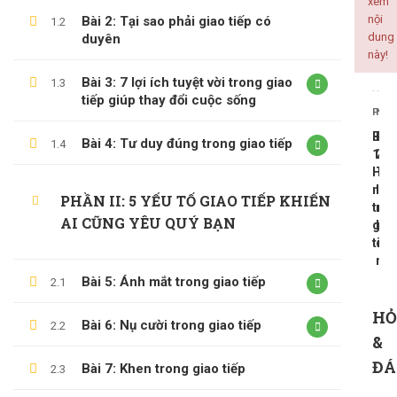
xem
nội
Bài 2: Tại sao phải giao tiếp có
1.2
dung
duyên
này!
ALL COURSES
Bài 3: 7 lợi ích tuyệt vời trong giao
1.3
tiếp giúp thay đổi cuộc sống
PREV
NEX
BACKEND
Bài
Bài
Bài 4: Tư duy đúng trong giao tiếp
1.4
CÔNG NGHỆ THÔNG TIN
18:
20:
Hòa
Tuố
KINH DOANH
nhịp
lại
PHẦN II: 5 YẾU TỐ GIAO TIẾP KHIẾN
KỸ NĂNG MỀM
tro
ngo
AI CŨNG YÊU QUÝ BẠN
gia
hìn
PHÁT TRIỂN BẢN THÂN
tiếp
cá
nhâ
Bài 5: Ánh mắt trong giao tiếp
2.1
LATEST COURSES
HỎ
Bài 6: Nụ cười trong giao tiếp
2.2
&
Thần Số Học – Sinh Trắc Vân Tay
ĐÁ
Bài 7: Khen trong giao tiếp
500,000 ₫
99,000 ₫
2.3