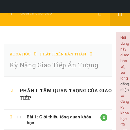
Đăng Ký
Đăng Nhập
Nội
dung
này
KHÓA HỌC
PHÁT TRIỂN BẢN THÂN
được
PHÁT TRIỂN BẢN
bảo
Kỹ Năng Giao Tiếp Ấn Tượng
vệ,
vui
THÂN
lòng
đăng
PHẦN I: TẦM QUAN TRỌNG CỦA GIAO
nhập
và
TIẾP
đăng
ký
Home
Tất cả khóa học
Phát Triển Bản Thân
khóa
Bài 1: Giới thiệu tổng quan khóa
1.1
Kỹ Năng Giao Tiếp Ấn Tượng
học
học
để