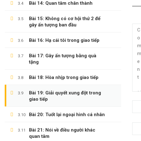
Bài 14: Quan tâm chân thành
3.4
Bài 15: Không có cơ hội thứ 2 để
3.5
gây ấn tượng ban đầu
Bài 16: Hạ cái tôi trong giao tiếp
3.6
LÊ TRỌNG DUY
Bài 17: Gây ấn tượng bằng quà
3.7
tặng
Giới Thiệu Về Website Học Online
Bài 18: Hòa nhịp trong giao tiếp
3.8
Blog
Liên Hệ
Bài 19: Giải quyết xung đột trong
3.9
giao tiếp
Hợp Tác Giảng Dạy
Bài 20: Tuốt lại ngoại hình cá nhân
3.10
Bài 21: Nói về điều người khác
3.11
THÔNG TIN HỖ TRỢ
quan tâm