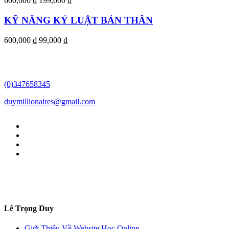
600,000 ₫
199,000 ₫
KỸ NĂNG KỶ LUẬT BẢN THÂN
600,000 ₫
99,000 ₫
(0)347658345
duymillionaires
@gmail.com
Lê Trọng Duy
Giới Thiệu Về Website Học Online