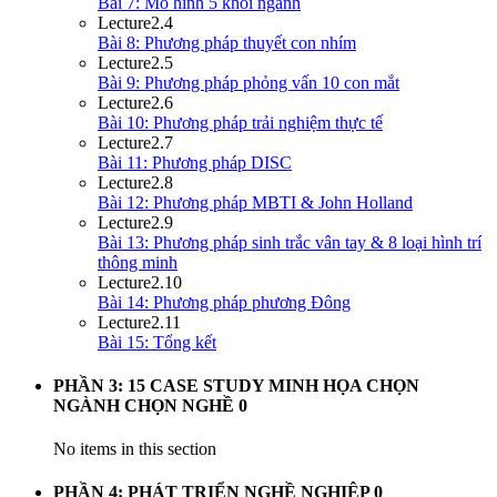
Bài 7: Mô hình 5 khối ngành
Lecture
2.4
Bài 8: Phương pháp thuyết con nhím
Lecture
2.5
Bài 9: Phương pháp phỏng vấn 10 con mắt
Lecture
2.6
Bài 10: Phương pháp trải nghiệm thực tế
Lecture
2.7
Bài 11: Phương pháp DISC
Lecture
2.8
Bài 12: Phương pháp MBTI & John Holland
Lecture
2.9
Bài 13: Phương pháp sinh trắc vân tay & 8 loại hình trí
thông minh
Lecture
2.10
Bài 14: Phương pháp phương Đông
Lecture
2.11
Bài 15: Tổng kết
PHẦN 3: 15 CASE STUDY MINH HỌA CHỌN
NGÀNH CHỌN NGHỀ
0
No items in this section
PHẦN 4: PHÁT TRIỂN NGHỀ NGHIỆP
0