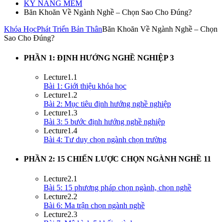
KỸ NĂNG MỀM
Băn Khoăn Về Ngành Nghề – Chọn Sao Cho Đúng?
Khóa Học
Phát Triển Bản Thân
Băn Khoăn Về Ngành Nghề – Chọn
Sao Cho Đúng?
PHẦN 1: ĐỊNH HƯỚNG NGHỀ NGHIỆP
3
Lecture
1.1
Bài 1: Giới thiệu khóa học
Lecture
1.2
Bài 2: Mục tiêu định hướng nghề nghiệp
Lecture
1.3
Bài 3: 5 bước định hướng nghề nghiệp
Lecture
1.4
Bài 4: Tư duy chọn ngành chọn trường
PHẦN 2: 15 CHIẾN LƯỢC CHỌN NGÀNH NGHỀ
11
Lecture
2.1
Bài 5: 15 phương pháp chọn ngành, chọn nghề
Lecture
2.2
Bài 6: Ma trận chọn ngành nghề
Lecture
2.3