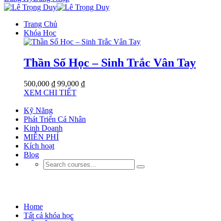
Trang Chủ
Khóa Học
Thần Số Học – Sinh Trắc Vân Tay
500,000 ₫
99,000 ₫
XEM CHI TIẾT
Kỹ Năng
Phát Triển Cá Nhân
Kinh Doanh
MIỄN PHÍ
Kích hoạt
Blog
KỸ NĂNG MỀM
Home
Tất cả khóa học