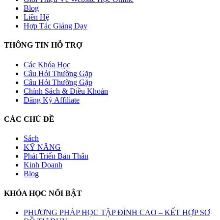
Blog
Liên Hệ
Hợp Tác Giảng Dạy
THÔNG TIN HỖ TRỢ
Các Khóa Học
Câu Hỏi Thường Gặp
Câu Hỏi Thường Gặp
Chính Sách & Điều Khoản
Đăng Ký Affiliate
CÁC CHỦ ĐỀ
Sách
KỸ NĂNG
Phát Triển Bản Thân
Kinh Doanh
Blog
KHÓA HỌC NỔI BẬT
PHƯƠNG PHÁP HỌC TẬP ĐỈNH CAO – KẾT HỢP SƠ