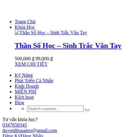
Trang Chủ
Khóa Học
Thần Số Học – Sinh Trắc Vân Tay
500,000 ₫
99,000 ₫
XEM CHI TIẾT
Kỹ Năng
Phát Triển Cá Nhân
Kinh Doanh
MIỄN PHÍ
Kích hoạt
Blog
Tư vấn khóa học?
0347658345
duymillionaires@gmail.com
Đăng Ký
Đăng Nhập