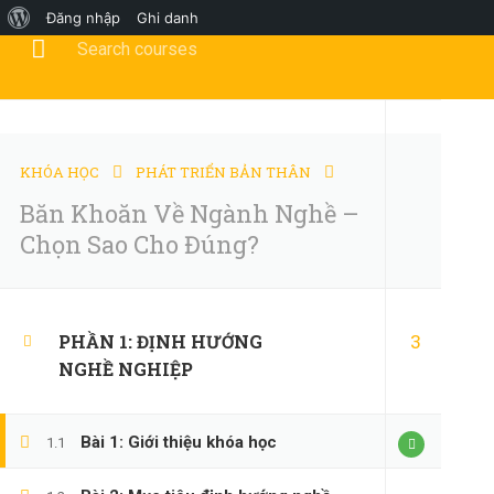
Đăng nhập
Ghi danh
Tư vấn khóa học?
0347658345
duymillionaires@gmai
TRANG CHỦ
KHÓA HỌC
PHÁT TRIỂN BẢN THÂN
Băn Khoăn Về Ngành Nghề –
Chọn Sao Cho Đúng?
KỸ NĂNG MỀ
3
PHẦN 1: ĐỊNH HƯỚNG
NGHỀ NGHIỆP
Bài 1: Giới thiệu khóa học
1.1
Home
Tất cả khóa học
KỸ NĂNG MỀM
Băn Khoă