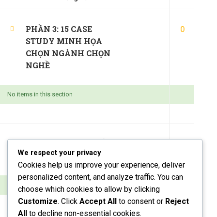
0
PHẦN 3: 15 CASE
STUDY MINH HỌA
CHỌN NGÀNH CHỌN
NGHỀ
No items in this section
(0)347658345
0
PHẦN 4: PHÁT TRIỂN
duymillionaires
@gmail.com
We respect your privacy
NGHỀ NGHIỆP
Cookies help us improve your experience, deliver
personalized content, and analyze traffic. You can
No items in this section
choose which cookies to allow by clicking
Customize
. Click
Accept All
to consent or
Reject
All
to decline non-essential cookies.