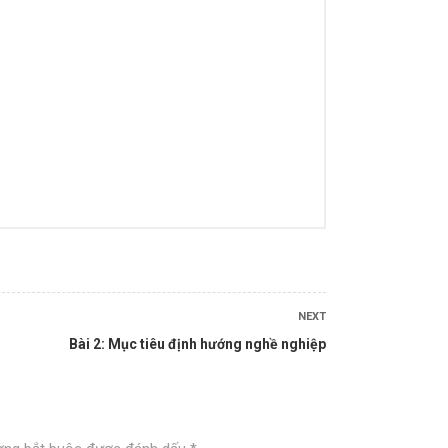
ALL COURSES
BACKEND
CÔNG NGHỆ THÔNG TIN
KINH DOANH
KỸ NĂNG MỀM
PHÁT TRIỂN BẢN THÂN
NEXT
LATEST COURSES
Bài 2: Mục tiêu định hướng nghề nghiệp
Thần Số Học – Sinh Trắc Vân
Tay
500,000 ₫
99,000 ₫