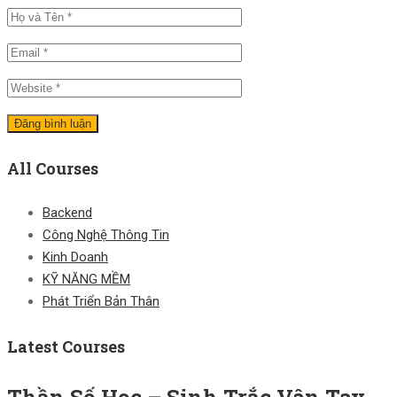
All Courses
Backend
Công Nghệ Thông Tin
Kinh Doanh
KỸ NĂNG MỀM
Phát Triển Bản Thân
Latest Courses
Thần Số Học – Sinh Trắc Vân Tay