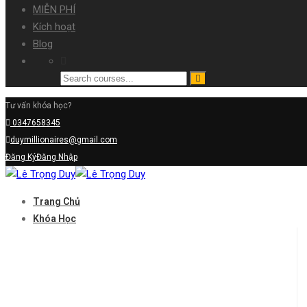
MIỄN PHÍ
Kích hoạt
Blog
Tư vấn khóa học?
0347658345
duymillionaires@gmail.com
Đăng Ký
Đăng Nhập
Trang Chủ
Khóa Học