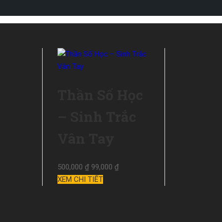
Thần Số Học
– Sinh Trắc
Vân Tay
500,000 ₫
99,000 ₫
XEM CHI TIẾT