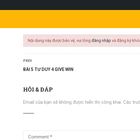
l.com
KHÓA HỌC
KỸ NĂNG
PHÁT TRIỂN CÁ NHÂN
KINH 
Nội dung này được bảo vệ, vui lòng
đăng nhập
và đăng ký khó
PREV
BÀI 5 TƯ DUY 4 GIVE WIN
HỎI & ĐÁP
Email của bạn sẽ không được hiển thị công khai.
Các trư
Bán Hàng Đỉnh Cao