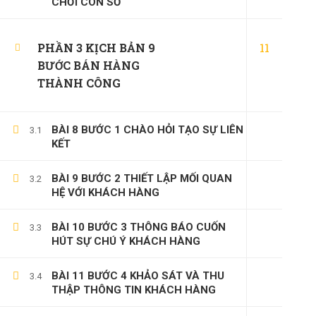
CHƠI CON SỐ
11
PHẦN 3 KỊCH BẢN 9
BƯỚC BÁN HÀNG
THÀNH CÔNG
BÀI 8 BƯỚC 1 CHÀO HỎI TẠO SỰ LIÊN
3.1
KẾT
BÀI 9 BƯỚC 2 THIẾT LẬP MỐI QUAN
3.2
HỆ VỚI KHÁCH HÀNG
BÀI 10 BƯỚC 3 THÔNG BÁO CUỐN
3.3
HÚT SỰ CHÚ Ý KHÁCH HÀNG
BÀI 11 BƯỚC 4 KHẢO SÁT VÀ THU
3.4
THẬP THÔNG TIN KHÁCH HÀNG
(0)347658345