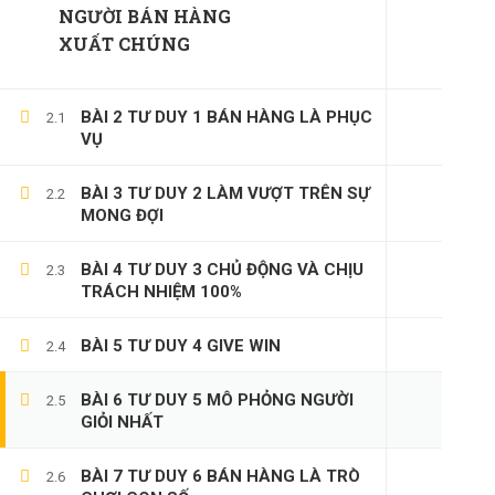
NGƯỜI BÁN HÀNG
XUẤT CHÚNG
BÀI 2 TƯ DUY 1 BÁN HÀNG LÀ PHỤC
2.1
VỤ
BÀI 3 TƯ DUY 2 LÀM VƯỢT TRÊN SỰ
2.2
MONG ĐỢI
BÀI 4 TƯ DUY 3 CHỦ ĐỘNG VÀ CHỊU
2.3
TRÁCH NHIỆM 100%
BÀI 5 TƯ DUY 4 GIVE WIN
2.4
BÀI 6 TƯ DUY 5 MÔ PHỎNG NGƯỜI
2.5
GIỎI NHẤT
BÀI 7 TƯ DUY 6 BÁN HÀNG LÀ TRÒ
2.6