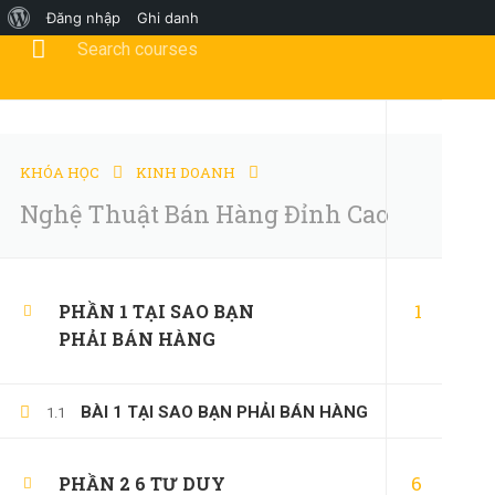
Đăng nhập
Ghi danh
Tư vấn khóa học?
0347658345
duymillionaires@gmai
TRANG CHỦ
KHÓA HỌC
KINH DOANH
Nghệ Thuật Bán Hàng Đỉnh Cao
KINH DOANH
1
PHẦN 1 TẠI SAO BẠN
PHẢI BÁN HÀNG
BÀI 1 TẠI SAO BẠN PHẢI BÁN HÀNG
1.1
Home
Tất cả khóa học
Kinh Doanh
Nghệ Thuật 
6
PHẦN 2 6 TƯ DUY