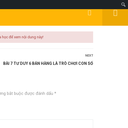
Đăng Ký
Đăng Nhập
DOANH
MIỄN PHÍ
KÍCH HOẠT
BLOG
a học để xem nội dung này!
NEXT
BÀI 7 TƯ DUY 6 BÁN HÀNG LÀ TRÒ CHƠI CON SỐ
ờng bắt buộc được đánh dấu
*