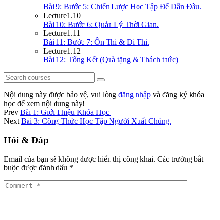
Bài 9: Bước 5: Chiến Lược Học Tập Để Dẫn Đầu.
Lecture
1.10
Bài 10: Bước 6: Quản Lý Thời Gian.
Lecture
1.11
Bài 11: Bước 7: Ôn Thi & Đi Thi.
Lecture
1.12
Bài 12: Tổng Kết (Quà tặng & Thách thức)
Nội dung này được bảo vệ, vui lòng
đăng nhập
và đăng ký khóa
học để xem nội dung này!
Prev
Bài 1: Giới Thiệu Khóa Học.
Next
Bài 3: Công Thức Học Tập Người Xuất Chúng.
Hỏi & Đáp
Email của bạn sẽ không được hiển thị công khai.
Các trường bắt
buộc được đánh dấu
*