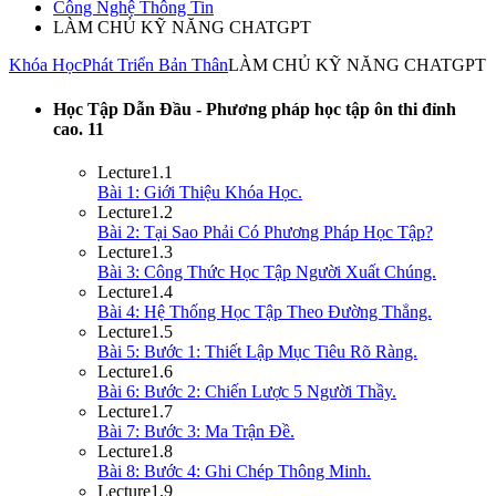
Công Nghệ Thông Tin
LÀM CHỦ KỸ NĂNG CHATGPT
Khóa Học
Phát Triển Bản Thân
LÀM CHỦ KỸ NĂNG CHATGPT
Học Tập Dẫn Đầu - Phương pháp học tập ôn thi đỉnh
cao.
11
Lecture
1.1
Bài 1: Giới Thiệu Khóa Học.
Lecture
1.2
Bài 2: Tại Sao Phải Có Phương Pháp Học Tập?
Lecture
1.3
Bài 3: Công Thức Học Tập Người Xuất Chúng.
Lecture
1.4
Bài 4: Hệ Thống Học Tập Theo Đường Thẳng.
Lecture
1.5
Bài 5: Bước 1: Thiết Lập Mục Tiêu Rõ Ràng.
Lecture
1.6
Bài 6: Bước 2: Chiến Lược 5 Người Thầy.
Lecture
1.7
Bài 7: Bước 3: Ma Trận Đề.
Lecture
1.8
Bài 8: Bước 4: Ghi Chép Thông Minh.
Lecture
1.9