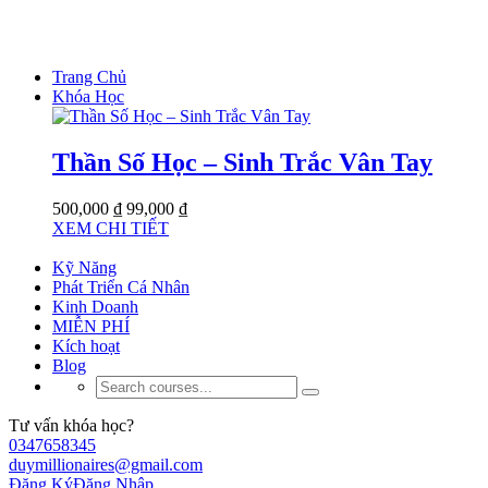
Trang Chủ
Khóa Học
Thần Số Học – Sinh Trắc Vân Tay
500,000 ₫
99,000 ₫
XEM CHI TIẾT
Kỹ Năng
Phát Triển Cá Nhân
Kinh Doanh
MIỄN PHÍ
Kích hoạt
Blog
Tư vấn khóa học?
0347658345
duymillionaires@gmail.com
Đăng Ký
Đăng Nhập