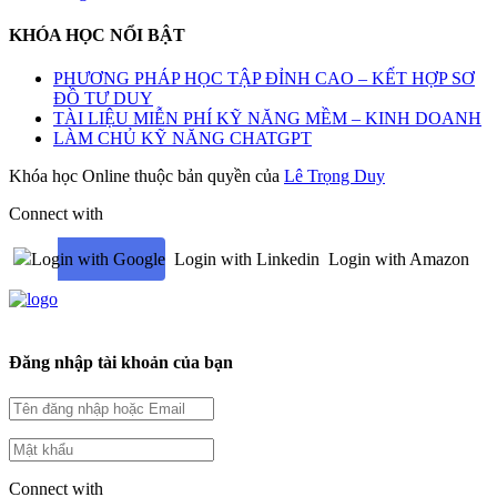
KHÓA HỌC NỔI BẬT
PHƯƠNG PHÁP HỌC TẬP ĐỈNH CAO – KẾT HỢP SƠ
ĐỒ TƯ DUY
TÀI LIỆU MIỄN PHÍ KỸ NĂNG MỀM – KINH DOANH
LÀM CHỦ KỸ NĂNG CHATGPT
Khóa học Online thuộc bản quyền của
Lê Trọng Duy
Connect with
Login with Google
Login with Linkedin
Login with Amazon
Đăng nhập tài khoản của bạn
Connect with