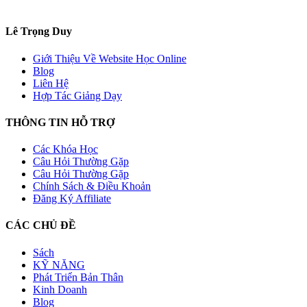
Lê Trọng Duy
Giới Thiệu Về Website Học Online
Blog
Liên Hệ
Hợp Tác Giảng Dạy
THÔNG TIN HỖ TRỢ
Các Khóa Học
Câu Hỏi Thường Gặp
Câu Hỏi Thường Gặp
Chính Sách & Điều Khoản
Đăng Ký Affiliate
CÁC CHỦ ĐỀ
Sách
KỸ NĂNG
Phát Triển Bản Thân
Kinh Doanh
Blog