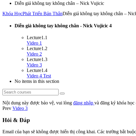
Diễn giả không tay không chân – Nick Vujicic
Khóa Học
Phát Triển Bản Thân
Diễn giả không tay không chân – Nick
Diễn giả không tay không chân - Nick Vujicic
4
Lecture
1.1
Video 1
Lecture
1.2
Video 2
Lecture
1.3
Video 3
Lecture
1.4
Video 4 Test
No items in this section
Nội dung này được bảo vệ, vui lòng
đăng nhập
và đăng ký khóa học 
Prev
Video 3
Hỏi & Đáp
Email của bạn sẽ không được hiển thị công khai.
Các trường bắt buộ