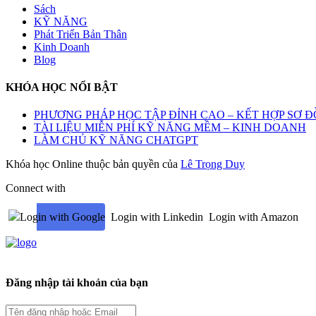
Sách
KỸ NĂNG
Phát Triển Bản Thân
Kinh Doanh
Blog
KHÓA HỌC NỔI BẬT
PHƯƠNG PHÁP HỌC TẬP ĐỈNH CAO – KẾT HỢP SƠ Đ
TÀI LIỆU MIỄN PHÍ KỸ NĂNG MỀM – KINH DOANH
LÀM CHỦ KỸ NĂNG CHATGPT
Khóa học Online thuộc bản quyền của
Lê Trọng Duy
Connect with
Login with Google
Login with Linkedin
Login with Amazon
Đăng nhập tài khoản của bạn