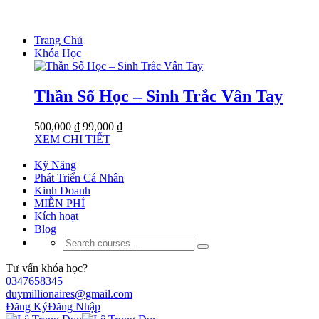
Trang Chủ
Khóa Học
Thần Số Học – Sinh Trắc Vân Tay
500,000 ₫
99,000 ₫
XEM CHI TIẾT
Kỹ Năng
Phát Triển Cá Nhân
Kinh Doanh
MIỄN PHÍ
Kích hoạt
Blog
Tư vấn khóa học?
0347658345
duymillionaires@gmail.com
Đăng Ký
Đăng Nhập