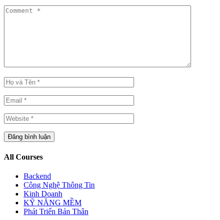
All Courses
Backend
Công Nghệ Thông Tin
Kinh Doanh
KỸ NĂNG MỀM
Phát Triển Bản Thân