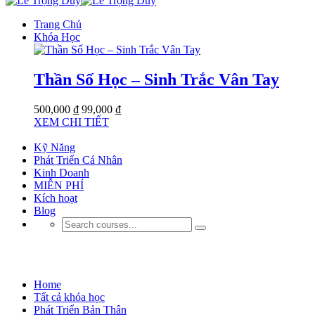
Trang Chủ
Khóa Học
Thần Số Học – Sinh Trắc Vân Tay
500,000 ₫
99,000 ₫
XEM CHI TIẾT
Kỹ Năng
Phát Triển Cá Nhân
Kinh Doanh
MIỄN PHÍ
Kích hoạt
Blog
Phát Triển Bản Thân
Home
Tất cả khóa học
Phát Triển Bản Thân