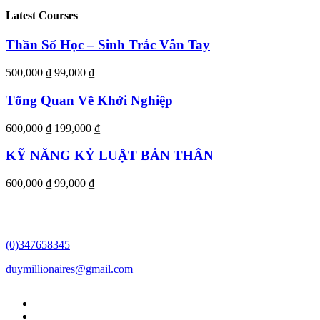
Latest Courses
Thần Số Học – Sinh Trắc Vân Tay
500,000 ₫
99,000 ₫
Tổng Quan Về Khởi Nghiệp
600,000 ₫
199,000 ₫
KỸ NĂNG KỶ LUẬT BẢN THÂN
600,000 ₫
99,000 ₫
(0)347658345
duymillionaires
@gmail.com