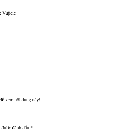
 Vujicic
để xem nội dung này!
c được đánh dấu
*