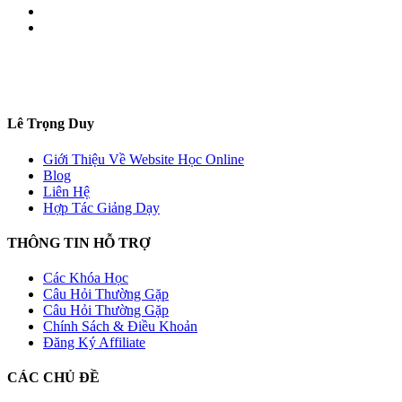
Lê Trọng Duy
Giới Thiệu Về Website Học Online
Blog
Liên Hệ
Hợp Tác Giảng Dạy
THÔNG TIN HỖ TRỢ
Các Khóa Học
Câu Hỏi Thường Gặp
Câu Hỏi Thường Gặp
Chính Sách & Điều Khoản
Đăng Ký Affiliate
CÁC CHỦ ĐỀ