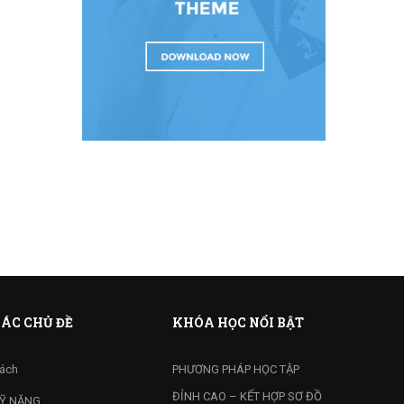
ÁC CHỦ ĐỀ
KHÓA HỌC NỔI BẬT
ách
PHƯƠNG PHÁP HỌC TẬP
ĐỈNH CAO – KẾT HỢP SƠ ĐỒ
Ỹ NĂNG