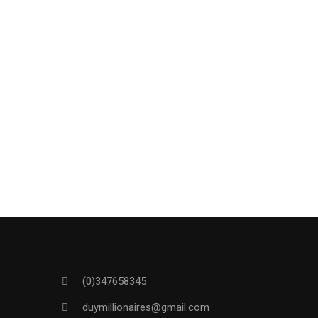
(0)347658345
duymillionaires
@gmail.com