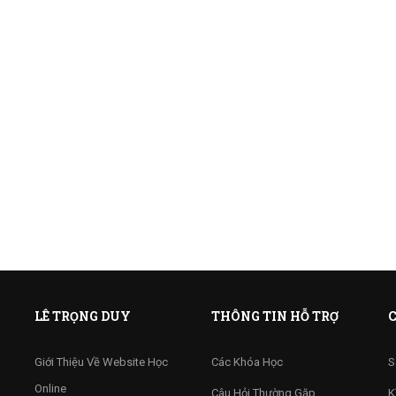
LÊ TRỌNG DUY
THÔNG TIN HỖ TRỢ
C
Giới Thiệu Về Website Học
Các Khóa Học
S
Online
Câu Hỏi Thường Gặp
K