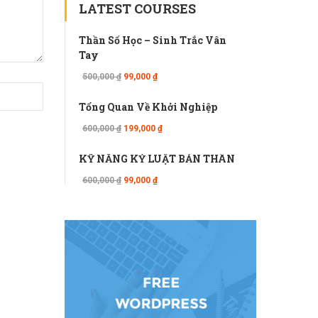
LATEST COURSES
Thần Số Học – Sinh Trắc Vân
Tay
500,000 ₫
99,000 ₫
Tổng Quan Về Khởi Nghiệp
600,000 ₫
199,000 ₫
KỸ NĂNG KỶ LUẬT BẢN THÂN
600,000 ₫
99,000 ₫