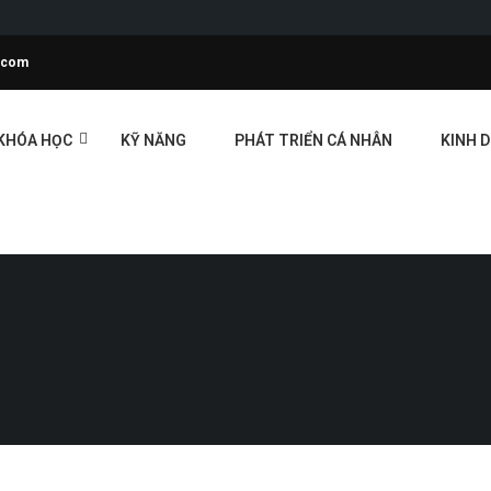
l.com
KHÓA HỌC
KỸ NĂNG
PHÁT TRIỂN CÁ NHÂN
KINH 