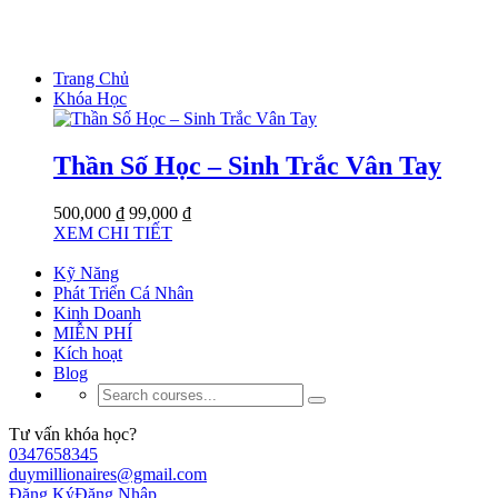
Trang Chủ
Khóa Học
Thần Số Học – Sinh Trắc Vân Tay
500,000 ₫
99,000 ₫
XEM CHI TIẾT
Kỹ Năng
Phát Triển Cá Nhân
Kinh Doanh
MIỄN PHÍ
Kích hoạt
Blog
Tư vấn khóa học?
0347658345
duymillionaires@gmail.com
Đăng Ký
Đăng Nhập