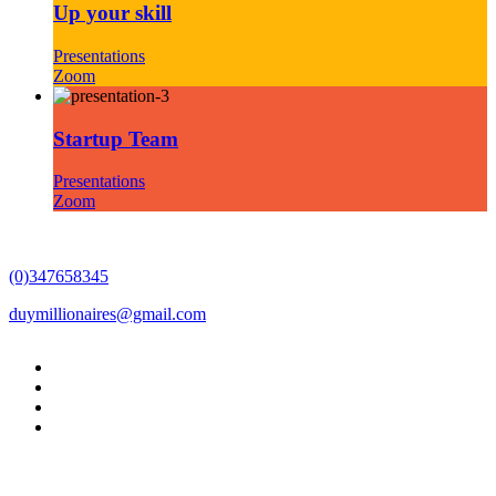
Up your skill
Presentations
Zoom
Startup Team
Presentations
Zoom
(0)347658345
duymillionaires
@gmail.com