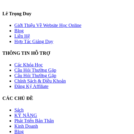
Lê Trọng Duy
Giới Thiệu Về Website Học Online
Blog
Liên Hệ
Hợp Tác Giảng Dạy
THÔNG TIN HỖ TRỢ
Các Khóa Học
Câu Hỏi Thường Gặp
Câu Hỏi Thường Gặp
Chính Sách & Điều Khoản
Đăng Ký Affiliate
CÁC CHỦ ĐỀ
Sách
KỸ NĂNG
Phát Triển Bản Thân
Kinh Doanh
Blog