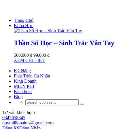
Trang Chủ
Khóa Học
Thần Số Học – Sinh Trắc Vân Tay
500,000 ₫
99,000 ₫
XEM CHI TIẾT
Kỹ Năng
Phát Triển Cá Nhân
Kinh Doanh
MIỄN PHÍ
Kích hoạt
Blog
Tư vấn khóa học?
0347658345
duymillionaires@gmail.com
Đăng Ký
Đăng Nhập