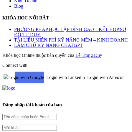
Kinh Doanh
Blog
KHÓA HỌC NỔI BẬT
PHƯƠNG PHÁP HỌC TẬP ĐỈNH CAO – KẾT HỢP SƠ
ĐỒ TƯ DUY
TÀI LIỆU MIỄN PHÍ KỸ NĂNG MỀM – KINH DOANH
LÀM CHỦ KỸ NĂNG CHATGPT
Khóa học Online thuộc bản quyền của
Lê Trọng Duy
Connect with
Login with Google
Login with Linkedin
Login with Amazon
Đăng nhập tài khoản của bạn