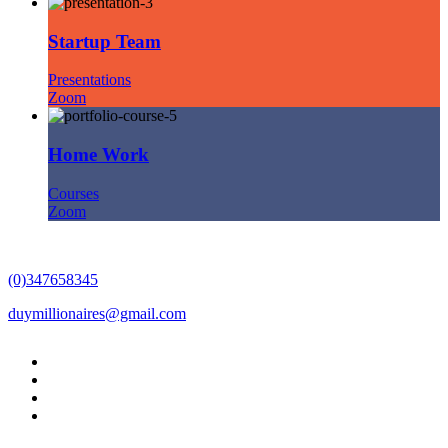
Startup Team
Presentations
Zoom
Home Work
Courses
Zoom
(0)347658345
duymillionaires
@gmail.com