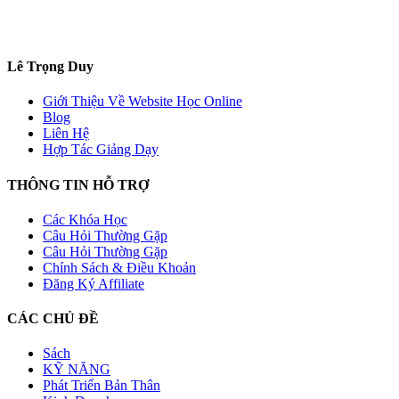
Lê Trọng Duy
Giới Thiệu Về Website Học Online
Blog
Liên Hệ
Hợp Tác Giảng Dạy
THÔNG TIN HỖ TRỢ
Các Khóa Học
Câu Hỏi Thường Gặp
Câu Hỏi Thường Gặp
Chính Sách & Điều Khoản
Đăng Ký Affiliate
CÁC CHỦ ĐỀ
Sách
KỸ NĂNG
Phát Triển Bản Thân