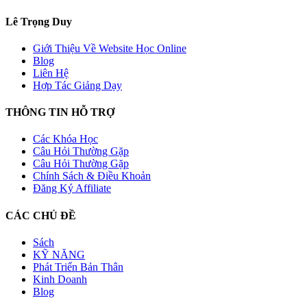
Lê Trọng Duy
Giới Thiệu Về Website Học Online
Blog
Liên Hệ
Hợp Tác Giảng Dạy
THÔNG TIN HỖ TRỢ
Các Khóa Học
Câu Hỏi Thường Gặp
Câu Hỏi Thường Gặp
Chính Sách & Điều Khoản
Đăng Ký Affiliate
CÁC CHỦ ĐỀ
Sách
KỸ NĂNG
Phát Triển Bản Thân
Kinh Doanh
Blog