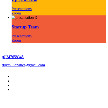
Presentations
Zoom
Startup Team
Presentations
Zoom
(0)347658345
duymillionaires
@gmail.com