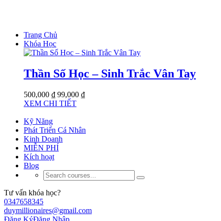
Trang Chủ
Khóa Học
Thần Số Học – Sinh Trắc Vân Tay
500,000 ₫
99,000 ₫
XEM CHI TIẾT
Kỹ Năng
Phát Triển Cá Nhân
Kinh Doanh
MIỄN PHÍ
Kích hoạt
Blog
Tư vấn khóa học?
0347658345
duymillionaires@gmail.com
Đăng Ký
Đăng Nhập