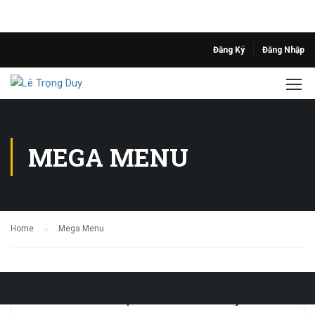
Đăng Ký
Đăng Nhập
MEGA MENU
Home
Mega Menu
Thần Số Học – Sinh Trắc Vân Tay