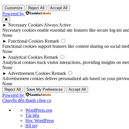
Customize
Reject All
Accept All
Powered by
✖
►
Necessary Cookies
Always Active
Necessary cookies enable essential site features like secure log-ins a
None
►
Functional Cookies
Remark
Functional cookies support features like content sharing on social medi
None
►
Analytical Cookies
Remark
Analytical cookies track visitor interactions, providing insights on metr
None
►
Advertisement Cookies
Remark
Advertisement cookies deliver personalized ads based on your previous
None
Reject All
Save My Preferences
Accept All
Powered by
Chuyển đến thanh công cụ
Giới
WordPress.org
thiệu
Tài liệu
về
Học WordPress
WordPress
Hỗ trợ