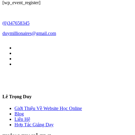
[wp_event_register]
(0)347658345
duymillionaires
@gmail.com
Lê Trọng Duy
Giới Thiệu Về Website Học Online
Blog
Liên Hệ
Hợp Tác Giảng Dạy