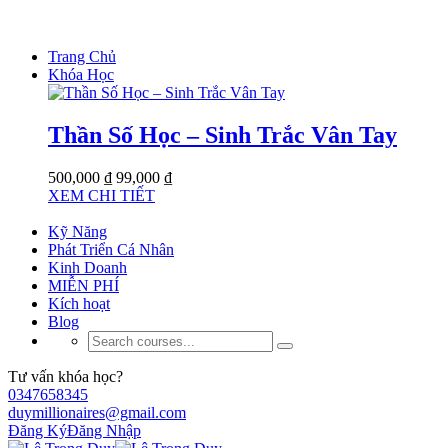
Trang Chủ
Khóa Học
Thần Số Học – Sinh Trắc Vân Tay
500,000 ₫
99,000 ₫
XEM CHI TIẾT
Kỹ Năng
Phát Triển Cá Nhân
Kinh Doanh
MIỄN PHÍ
Kích hoạt
Blog
Tư vấn khóa học?
0347658345
duymillionaires@gmail.com
Đăng Ký
Đăng Nhập