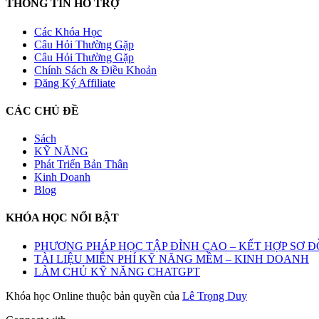
THÔNG TIN HỖ TRỢ
Các Khóa Học
Câu Hỏi Thường Gặp
Câu Hỏi Thường Gặp
Chính Sách & Điều Khoản
Đăng Ký Affiliate
CÁC CHỦ ĐỀ
Sách
KỸ NĂNG
Phát Triển Bản Thân
Kinh Doanh
Blog
KHÓA HỌC NỔI BẬT
PHƯƠNG PHÁP HỌC TẬP ĐỈNH CAO – KẾT HỢP SƠ Đ
TÀI LIỆU MIỄN PHÍ KỸ NĂNG MỀM – KINH DOANH
LÀM CHỦ KỸ NĂNG CHATGPT
Khóa học Online thuộc bản quyền của
Lê Trọng Duy