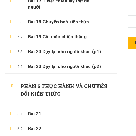
Bài 17 Tuyệt chiêu lấy thịt đè
5.5
người
Các Khóa Học
Câu Hỏi Thường Gặp
Bài 18 Chuyển hoá kiến thức
5.6
Câu Hỏi Thường Gặp
Bài 19 Cột mốc chiến thắng
5.7
Chính Sách & Điều Khoản
Đăng Ký Affiliate
Bài 20 Dạy lại cho người khác (p1)
5.8
Bài 20 Dạy lại cho người khác (p2)
5.9
CÁC CHỦ ĐỀ
PHẦN 6 THỰC HÀNH VÀ CHUYỂN
ĐỔI KIẾN THỨC
Sách
KỸ NĂNG
Bài 21
6.1
Phát Triển Bản Thân
Kinh Doanh
Bài 22
6.2
Blog