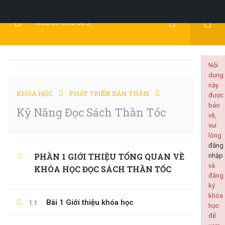
Đăng Ký
Đăng Nhập
Nội
dung
này
KHÓA HỌC
PHÁT TRIỂN BẢN THÂN
được
PHÁT TRIỂN BẢN
bảo
Kỹ Năng Đọc Sách Thần Tốc
vệ,
vui
THÂN
lòng
đăng
PHẦN 1 GIỚI THIỆU TỔNG QUAN VỀ
nhập
và
KHÓA HỌC ĐỌC SÁCH THẦN TỐC
đăng
ký
Home
Tất cả khóa học
Phát Triển Bản Thân
khóa
Bài 1 Giới thiệu khóa học
1.1
Kỹ Năng Đọc Sách Thần Tốc
học
để