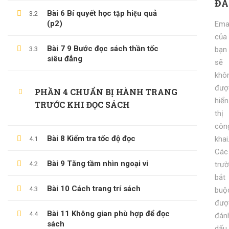
ĐÁ
Tổng Quan Về Khởi Nghiệp
Bài 6 Bí quyết học tập hiệu quả
3.2
600,000 ₫
199,000 ₫
(p2)
Emai
của
KỸ NĂNG KỶ LUẬT BẢN THÂN
Bài 7 9 Bước đọc sách thần tốc
3.3
bạn
600,000 ₫
siêu đẳng
99,000 ₫
sẽ
khô
đượ
PHẦN 4 CHUẨN BỊ HÀNH TRANG
hiển
TRƯỚC KHI ĐỌC SÁCH
thị
côn
Bài 8 Kiểm tra tốc độ đọc
khai
4.1
Các
Bài 9 Tăng tầm nhìn ngoại vi
4.2
trư
bắt
(0)347658345
Bài 10 Cách trang trí sách
4.3
buộ
đượ
duymillionaires
@gmail.com
Bài 11 Không gian phù hợp để đọc
4.4
đán
sách
dấu