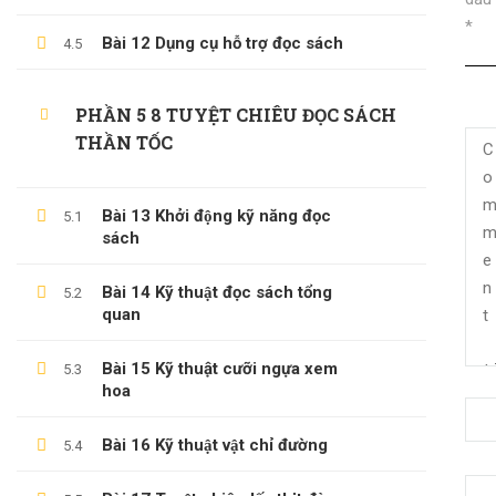
*
Bài 12 Dụng cụ hỗ trợ đọc sách
4.5
PHẦN 5 8 TUYỆT CHIÊU ĐỌC SÁCH
THẦN TỐC
LÊ TRỌNG DUY
Bài 13 Khởi động kỹ năng đọc
5.1
sách
Giới Thiệu Về Website Học Online
Blog
Bài 14 Kỹ thuật đọc sách tổng
5.2
quan
Liên Hệ
Hợp Tác Giảng Dạy
Bài 15 Kỹ thuật cưỡi ngựa xem
5.3
hoa
Bài 16 Kỹ thuật vật chỉ đường
5.4
THÔNG TIN HỖ TRỢ