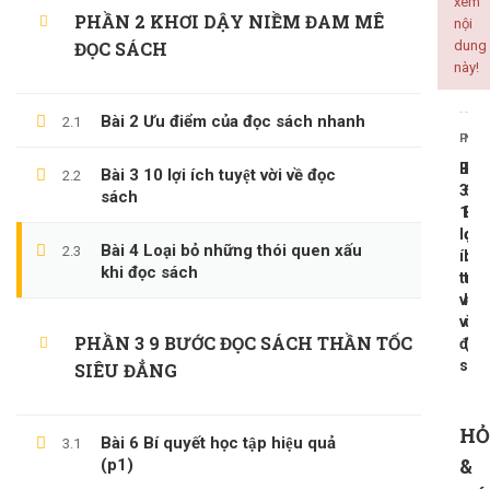
xem
PHẦN 2 KHƠI DẬY NIỀM ĐAM MÊ
nội
ĐỌC SÁCH
dung
này!
ALL COURSES
Bài 2 Ưu điểm của đọc sách nhanh
2.1
PREV
NEX
BACKEND
Bài
Bài
Bài 3 10 lợi ích tuyệt vời về đọc
2.2
CÔNG NGHỆ THÔNG TIN
3
6
sách
10
Bí
KINH DOANH
lợi
quy
KỸ NĂNG MỀM
Bài 4 Loại bỏ những thói quen xấu
2.3
ích
học
khi đọc sách
tuyệ
tập
PHÁT TRIỂN BẢN THÂN
vời
hiệ
về
qua
PHẦN 3 9 BƯỚC ĐỌC SÁCH THẦN TỐC
đọc
(p1
sác
LATEST COURSES
SIÊU ĐẲNG
Thần Số Học – Sinh Trắc Vân Tay
HỎ
Bài 6 Bí quyết học tập hiệu quả
3.1
500,000 ₫
99,000 ₫
&
(p1)